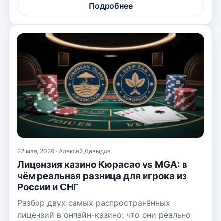
Подробнее
22 мая, 2026 · Алексей Давыдов
Лицензия казино Кюрасао vs MGA: в
чём реальная разница для игрока из
России и СНГ
Разбор двух самых распространённых
лицензий в онлайн-казино: что они реально