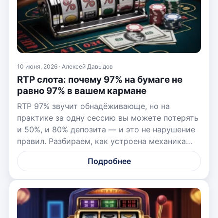
10 июня, 2026 · Алексей Давыдов
RTP слота: почему 97% на бумаге не
равно 97% в вашем кармане
RTP 97% звучит обнадёживающе, но на
практике за одну сессию вы можете потерять
и 50%, и 80% депозита — и это не нарушение
правил. Разбираем, как устроена механика…
Подробнее