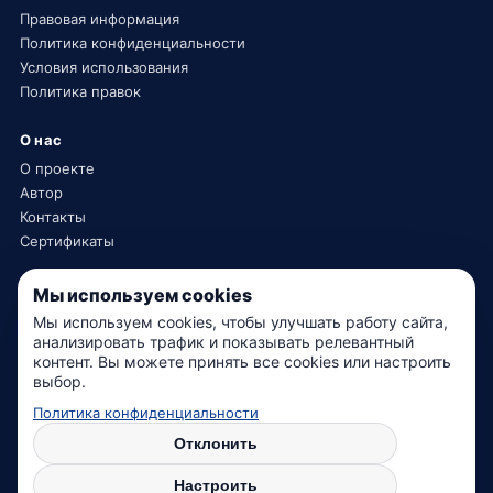
Правовая информация
Политика конфиденциальности
Условия использования
Политика правок
О нас
О проекте
Автор
Контакты
Сертификаты
Мы используем cookies
18+
Мы используем cookies, чтобы улучшать работу сайта,
анализировать трафик и показывать релевантный
Только для лиц старше 18 лет
контент. Вы можете принять все cookies или настроить
iGamingMap публикует информационные и сравнительные
выбор.
материалы об онлайн-казино и бонусах. Мы не принимаем
ставки и не организуем азартные игры. Проверяйте правила и
Политика конфиденциальности
ограничения в вашей стране и играйте ответственно.
Отклонить
Ответственная игра:
BeGambleAware
Gambling Therapy
GamCare
Настроить