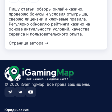
Пишу статьи, обзоры онлайн-казино,
проверяю бонусы и условия отыгрыша,
сверяю лицензии и ключевые правила.
Регулярно обновляю рейтинги казино на
основе актуальности условий, качества
сервиса и пользовательского опыта.
Страница автора →
© 2026 iGamingMap. Все права защищены.
Юридические