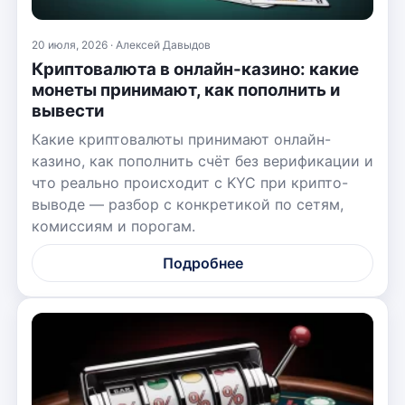
20 июля, 2026 · Алексей Давыдов
Криптовалюта в онлайн-казино: какие
монеты принимают, как пополнить и
вывести
Какие криптовалюты принимают онлайн-
казино, как пополнить счёт без верификации и
что реально происходит с KYC при крипто-
выводе — разбор с конкретикой по сетям,
комиссиям и порогам.
Подробнее