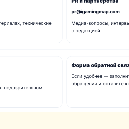
PR и партнёрства
pr@igamingmap.com
атериалах, технические
Медиа-вопросы, интервь
с редакцией.
Форма обратной свя
Если удобнее — заполни
обращения и оставьте ко
х, подозрительном