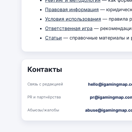
Правовая информация
— юридически
Условия использования
— правила р
Ответственная игра
— рекомендации
Статьи
— справочные материалы и 
Контакты
hello@igamingmap.
Связь с редакцией
pr@igamingmap.co
PR и партнёрства
abuse@igamingmap.c
Абьюзы/жалобы