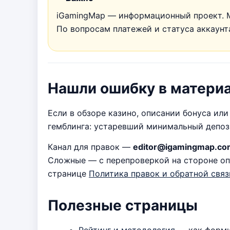
iGamingMap — информационный проект. М
По вопросам платежей и статуса аккаун
Нашли ошибку в матери
Если в обзоре казино, описании бонуса ил
гемблинга: устаревший минимальный депоз
Канал для правок —
editor@igamingmap.co
Сложные — с перепроверкой на стороне оп
странице
Политика правок и обратной связ
Полезные страницы
Рейтинг и методология
— как форми