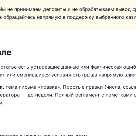
ы не принимаем депозиты и не обрабатываем вывод с
та обращайтесь напрямую в поддержку выбранного кази
але
и статье есть устаревшие данные или фактическая оши
ит или сменившиеся условия отыгрыша напрямую влия
m
, тема письма «правка». Простые правки (числа, ссыл
ератора — до недели. Полный регламент с пометками в
и
.
руется оценка и что мы учитываем.