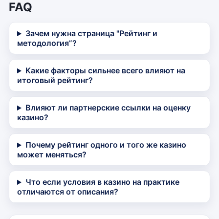
FAQ
Зачем нужна страница "Рейтинг и
методология”?
Какие факторы сильнее всего влияют на
итоговый рейтинг?
Влияют ли партнерские ссылки на оценку
казино?
Почему рейтинг одного и того же казино
может меняться?
Что если условия в казино на практике
отличаются от описания?