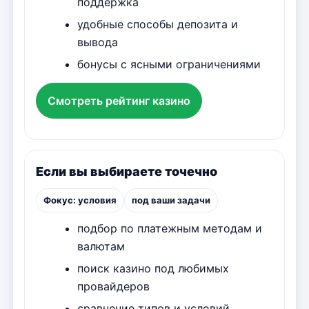
поддержка
удобные способы депозита и
вывода
бонусы с ясными ограничениями
Смотреть рейтинг казино
Если вы выбираете точечно
Фокус: условия
под ваши задачи
подбор по платежным методам и
валютам
поиск казино под любимых
провайдеров
сравнение типов и условий