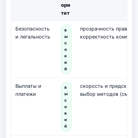
ори
тет
Безопасность
прозрачность правил, 
в
и легальность
корректность коммун
ы
с
о
к
и
й
Выплаты и
скорость и предсказуе
в
платежи
выбор методов (см.
Пл
ы
с
о
к
и
й