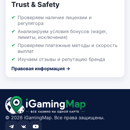
Trust & Safety
Проверяем наличие лицензии и
регулятора
Анализируем условия бонусов (wager,
лимиты, исключения)
Проверяем платежные методы и скорость
выплат
Изучаем отзывы и репутацию бренда
Правовая информация →
© 2026 iGamingMap. Все права защищены.