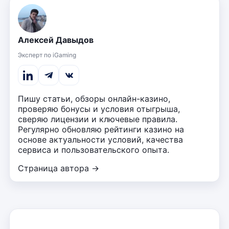
Алексей Давыдов
Эксперт по iGaming
Пишу статьи, обзоры онлайн-казино,
проверяю бонусы и условия отыгрыша,
сверяю лицензии и ключевые правила.
Регулярно обновляю рейтинги казино на
основе актуальности условий, качества
сервиса и пользовательского опыта.
Страница автора →