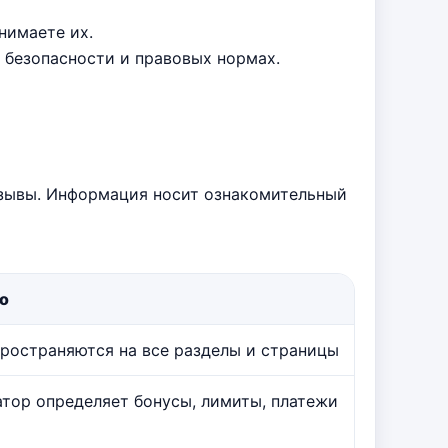
нимаете их.
 безопасности и правовых нормах.
тзывы. Информация носит ознакомительный
о
ространяются на все разделы и страницы
тор определяет бонусы, лимиты, платежи