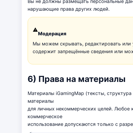
Вы не должны размещать персональные дан
нарушающие права других людей.
Модерация
Мы можем скрывать, редактировать или у
содержит запрещённые сведения или мож
6) Права на материалы
Материалы iGamingMap (тексты, структура 
материалы
для личных некоммерческих целей. Любое к
коммерческое
использование допускаются только с разр