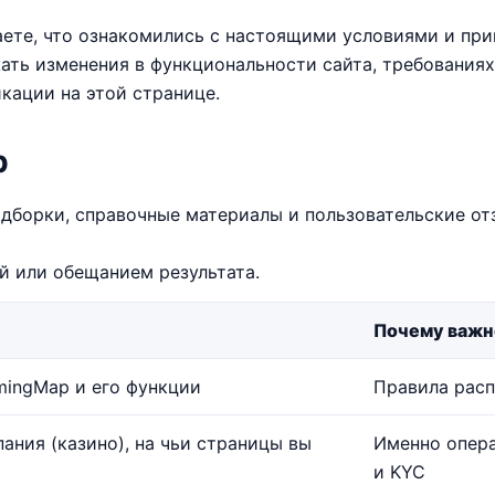
ете, что ознакомились с настоящими условиями и при
ать изменения в функциональности сайта, требованиях
кации на этой странице.
p
подборки, справочные материалы и пользовательские о
й или обещанием результата.
Почему важн
mingMap и его функции
Правила расп
ания (казино), на чьи страницы вы
Именно опера
и KYC