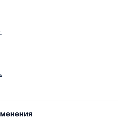
я
ь
зменения