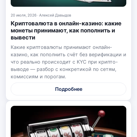
20 июля, 2026 · Алексей Давыдов
Криптовалюта в онлайн-казино: какие
монеты принимают, как пополнить и
вывести
Какие криптовалюты принимают онлайн-
казино, как пополнить счёт без верификации и
что реально происходит с KYC при крипто-
выводе — разбор с конкретикой по сетям,
комиссиям и порогам.
Подробнее