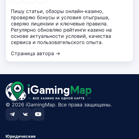
Пишу статьи, обзоры онлайн-казино,
проверяю бонусы и условия отыгрыша,
сверяю лицензии и ключевые правила.
Регулярно обновляю рейтинги казино на
основе актуальности условий, качества
сервиса и пользовательского опыта.
Страница автора →
© 2026 iGamingMap. Все права защищены.
Юридические