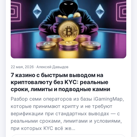
22 мая, 2026 · Алексей Давыдов
7 казино с быстрым выводом на
криптовалюту без KYC: реальные
сроки, лимиты и подводные камни
Разбор семи операторов из базы iGamingMap,
которые принимают крипту и не требуют
верификации при стандартных выводах — с
реальными сроками, лимитами и условиями,
при которых KYC всё же…