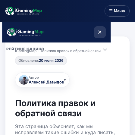
☰ Меню
×
РЕЙТИНГ КАЗИНО
iGamingMap
Политика правок и обратной связи
Обновлено:
20 июня 2026
БОНУСЫ
ИГРЫ
Автор
▾
Алексей Давыдов
РАЗДЕЛЫ
Политика правок и
ИНФОРМАЦИЯ
обратной связи
Эта страница объясняет, как мы
исправляем такие ошибки и куда писать,