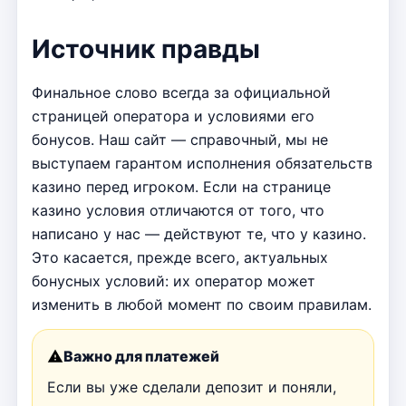
Источник правды
Финальное слово всегда за официальной
страницей оператора и условиями его
бонусов. Наш сайт — справочный, мы не
выступаем гарантом исполнения обязательств
казино перед игроком. Если на странице
казино условия отличаются от того, что
написано у нас — действуют те, что у казино.
Это касается, прежде всего, актуальных
бонусных условий: их оператор может
изменить в любой момент по своим правилам.
Важно для платежей
Если вы уже сделали депозит и поняли,