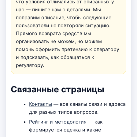
что условия отличались от описанных у
нас — пишите нам с деталями. Мы
поправим описание, чтобы следующие
пользователи не повторяли ситуацию.
Прямого возврата средств мы
организовать не можем, но можем
помочь оформить претензию к оператору
и подсказать, как обращаться к
регулятору.
Связанные страницы
Контакты
— все каналы связи и адреса
для разных типов вопросов.
Рейтинг и методология
— как
формируется оценка и какие