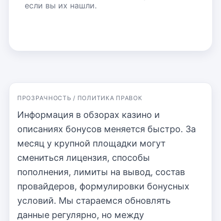
если вы их нашли.
ПРОЗРАЧНОСТЬ / ПОЛИТИКА ПРАВОК
Информация в обзорах казино и
описаниях бонусов меняется быстро. За
месяц у крупной площадки могут
смениться лицензия, способы
пополнения, лимиты на вывод, состав
провайдеров, формулировки бонусных
условий. Мы стараемся обновлять
данные регулярно, но между