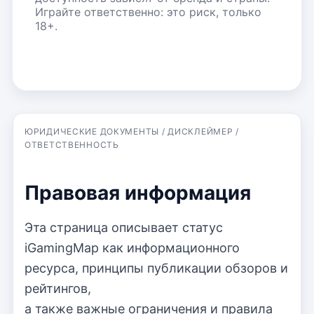
Играйте ответственно: это риск, только
18+.
ЮРИДИЧЕСКИЕ ДОКУМЕНТЫ / ДИСКЛЕЙМЕР /
ОТВЕТСТВЕННОСТЬ
Правовая информация
Эта страница описывает статус
iGamingMap как информационного
ресурса, принципы публикации обзоров и
рейтингов,
а также важные ограничения и правила