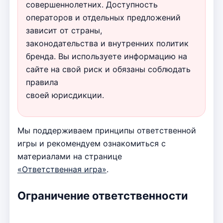
совершеннолетних. Доступность
операторов и отдельных предложений
зависит от страны,
законодательства и внутренних политик
бренда. Вы используете информацию на
сайте на свой риск и обязаны соблюдать
правила
своей юрисдикции.
Мы поддерживаем принципы ответственной
игры и рекомендуем ознакомиться с
материалами на странице
«Ответственная игра»
.
Ограничение ответственности