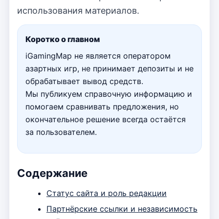
использования материалов.
Коротко о главном
iGamingMap не является оператором
азартных игр, не принимает депозиты и не
обрабатывает вывод средств.
Мы публикуем справочную информацию и
помогаем сравнивать предложения, но
окончательное решение всегда остаётся
за пользователем.
Содержание
Статус сайта и роль редакции
Партнёрские ссылки и независимость