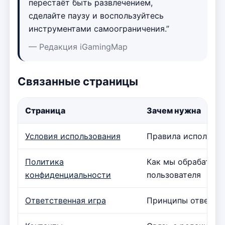
перестаёт быть развлечением,
сделайте паузу и воспользуйтесь
инструментами самоограничения.”
— Редакция iGamingMap
Связанные страницы
Страница
Зачем нужна
Условия использования
Правила использов
Политика
Как мы обрабатыва
конфиденциальности
пользователя
Ответственная игра
Принципы ответств