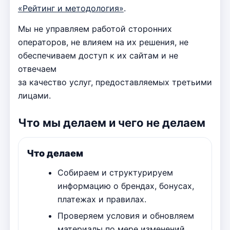
«Рейтинг и методология»
.
Мы не управляем работой сторонних
операторов, не влияем на их решения, не
обеспечиваем доступ к их сайтам и не
отвечаем
за качество услуг, предоставляемых третьими
лицами.
Что мы делаем и чего не делаем
Что делаем
Собираем и структурируем
информацию о брендах, бонусах,
платежах и правилах.
Проверяем условия и обновляем
материалы по мере изменений.