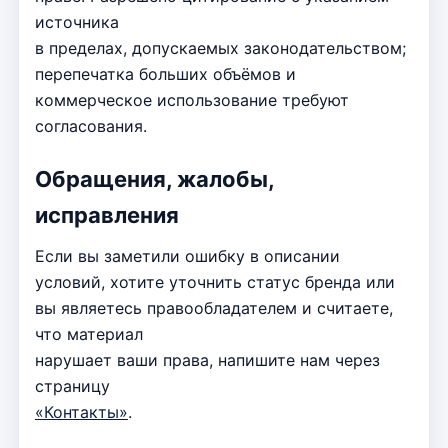
источника
в пределах, допускаемых законодательством;
перепечатка больших объёмов и
коммерческое использование требуют
согласования.
Обращения, жалобы,
исправления
Если вы заметили ошибку в описании
условий, хотите уточнить статус бренда или
вы являетесь правообладателем и считаете,
что материал
нарушает ваши права, напишите нам через
страницу
«Контакты»
.