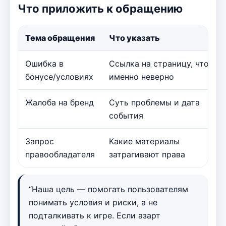
Что приложить к обращению
Тема обращения
Что указать
Ошибка в
Ссылка на страницу, что
бонусе/условиях
именно неверно
Жалоба на бренд
Суть проблемы и дата
события
Запрос
Какие материалы
правообладателя
затрагивают права
“Наша цель — помогать пользователям
понимать условия и риски, а не
подталкивать к игре. Если азарт