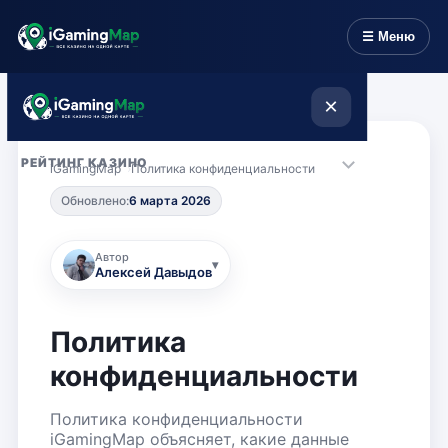
☰ Меню
×
РЕЙТИНГ КАЗИНО
iGamingMap
Политика конфиденциальности
Обновлено:
6 марта 2026
БОНУСЫ
ИГРЫ
Автор
▾
Алексей Давыдов
РАЗДЕЛЫ
Политика
ИНФОРМАЦИЯ
конфиденциальности
Политика конфиденциальности
iGamingMap объясняет, какие данные