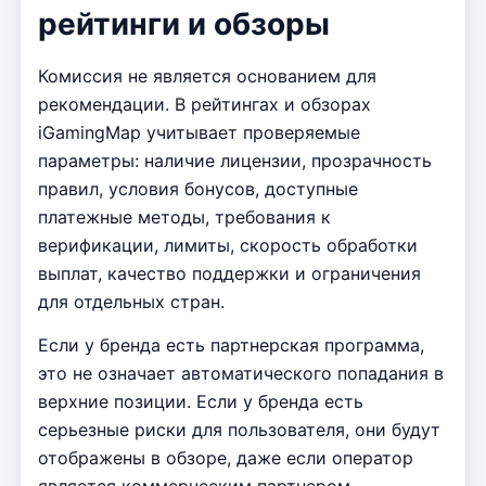
рейтинги и обзоры
Комиссия не является основанием для
рекомендации. В рейтингах и обзорах
iGamingMap учитывает проверяемые
параметры: наличие лицензии, прозрачность
правил, условия бонусов, доступные
платежные методы, требования к
верификации, лимиты, скорость обработки
выплат, качество поддержки и ограничения
для отдельных стран.
Если у бренда есть партнерская программа,
это не означает автоматического попадания в
верхние позиции. Если у бренда есть
серьезные риски для пользователя, они будут
отображены в обзоре, даже если оператор