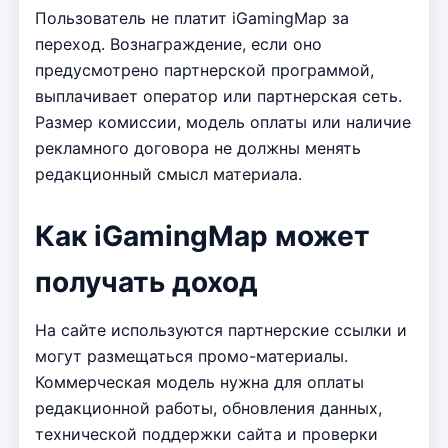
Пользователь не платит iGamingMap за
переход. Вознаграждение, если оно
предусмотрено партнерской программой,
выплачивает оператор или партнерская сеть.
Размер комиссии, модель оплаты или наличие
рекламного договора не должны менять
редакционный смысл материала.
Как iGamingMap может
получать доход
На сайте используются партнерские ссылки и
могут размещаться промо-материалы.
Коммерческая модель нужна для оплаты
редакционной работы, обновления данных,
технической поддержки сайта и проверки