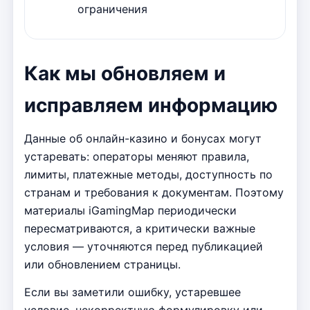
ограничения
Как мы обновляем и
исправляем информацию
Данные об онлайн-казино и бонусах могут
устаревать: операторы меняют правила,
лимиты, платежные методы, доступность по
странам и требования к документам. Поэтому
материалы iGamingMap периодически
пересматриваются, а критически важные
условия — уточняются перед публикацией
или обновлением страницы.
Если вы заметили ошибку, устаревшее