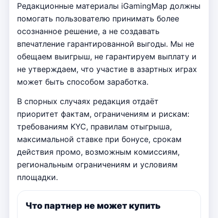
Редакционные материалы iGamingMap должны
помогать пользователю принимать более
осознанное решение, а не создавать
впечатление гарантированной выгоды. Мы не
обещаем выигрыш, не гарантируем выплату и
не утверждаем, что участие в азартных играх
может быть способом заработка.
В спорных случаях редакция отдаёт
приоритет фактам, ограничениям и рискам:
требованиям KYC, правилам отыгрыша,
максимальной ставке при бонусе, срокам
действия промо, возможным комиссиям,
региональным ограничениям и условиям
площадки.
Что партнер не может купить