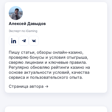
Алексей Давыдов
Эксперт по iGaming
Пишу статьи, обзоры онлайн-казино,
проверяю бонусы и условия отыгрыша,
сверяю лицензии и ключевые правила.
Регулярно обновляю рейтинги казино на
основе актуальности условий, качества
сервиса и пользовательского опыта.
Страница автора →