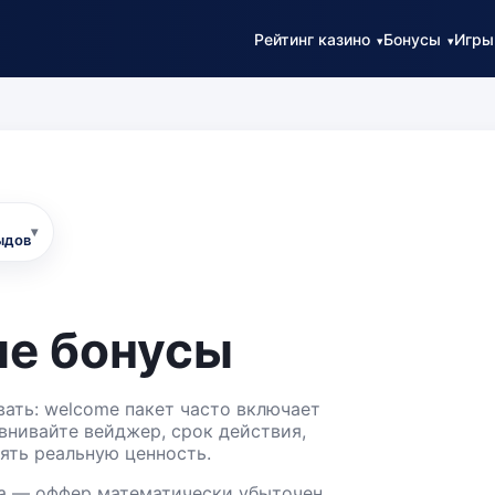
Рейтинг казино
Бонусы
Игры
▾
ыдов
е бонусы
ать: welcome пакет часто включает
внивайте вейджер, срок действия,
ять реальную ценность.
са — оффер математически убыточен