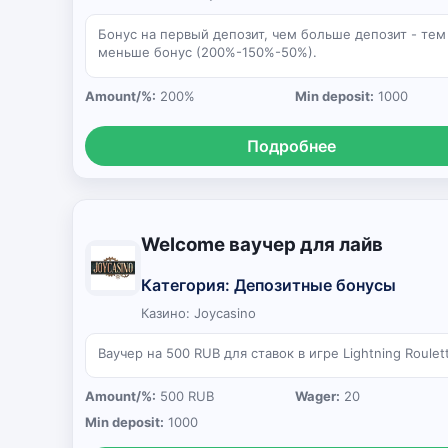
Бонус на первый депозит, чем больше депозит - тем
меньше бонус (200%-150%-50%).
Amount/%:
200%
Min deposit:
1000
Подробнее
Welcome ваучер для лайв
Категория: Депозитные бонусы
Казино:
Joycasino
Ваучер на 500 RUB для ставок в игре Lightning Roulet
Amount/%:
500 RUB
Wager:
20
Min deposit:
1000