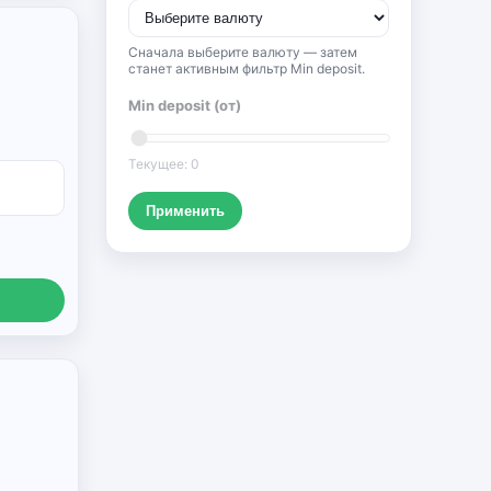
Armenia
Сначала выберите валюту — затем
Australia
станет активным фильтр Min deposit.
Austria
Min deposit (от)
Azerbaijan
Bahamas
Текущее:
0
Bahrain
Применить
Bangladesh
Barbados
Belarus
Belgium
Belize
Benin
Benin
Bhutan
Bhutan