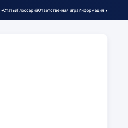
Статьи
Глоссарий
Ответственная игра
Информация