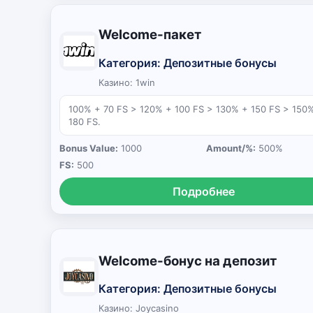
Welcome-пакет
Категория: Депозитные бонусы
Казино:
1win
100% + 70 FS > 120% + 100 FS > 130% + 150 FS > 150
180 FS.
Bonus Value:
1000
Amount/%:
500%
FS:
500
Подробнее
Welcome-бонус на депозит
Категория: Депозитные бонусы
Казино:
Joycasino