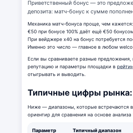
Приветственный бонус — это предложе
депозита: матч-бонус к сумме пополне
Механика матч-бонуса проще, чем кажется:
€50 при бонусе 100% даёт ещё €50 бонусом
При вейджере x40 на бонус потребуется по
Именно это число — главное в любом welc
Если вы сравниваете разные предложения, 
репутацию и параметры площадки в
рейтин
отыгрывать и выводить.
Типичные цифры рынка: 
Ниже — диапазоны, которые встречаются в
ориентир для сравнения на основе анализа 
Параметр
Типичный диапазон