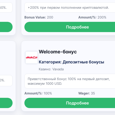
50%.
+200% при первом пополнении криптовалютой.
Bonus Value:
200
Amount/%:
200%
Подробнее
Welcome-бонус
Категория: Депозитные бонусы
Казино:
Vavada
Приветственный бонус 100% на первый депозит,
0%.
максимум 1000 USD.
Amount/%:
100%
Wager:
35
Подробнее