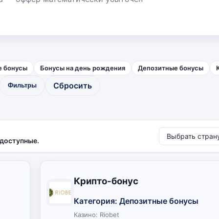
е бонусы
Бонусы на день рождения
Депозитные бонусы
Сбросить
Фильтры
Выбрать страну
 доступные.
Крипто-бонус
Категория: Депозитные бонусы
Казино:
Riobet