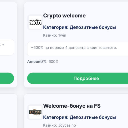
Crypto welcome
Категория: Депозитные бонусы
Казино:
1win
% +
+600% на первые 4 депозита в криптовалюте.
Amount/%:
600%
Подробнее
Welcome-бонус на FS
Категория: Депозитные бонусы
Казино:
Joycasino