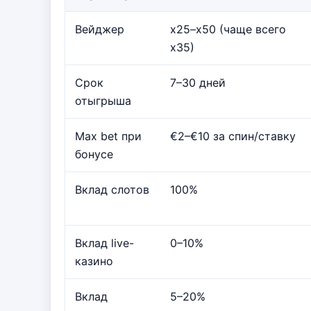
Вейджер
x25–x50 (чаще всего
x35)
Срок
7–30 дней
отыгрыша
Max bet при
€2–€10 за спин/ставку
бонусе
Вклад слотов
100%
Вклад live-
0–10%
казино
Вклад
5–20%