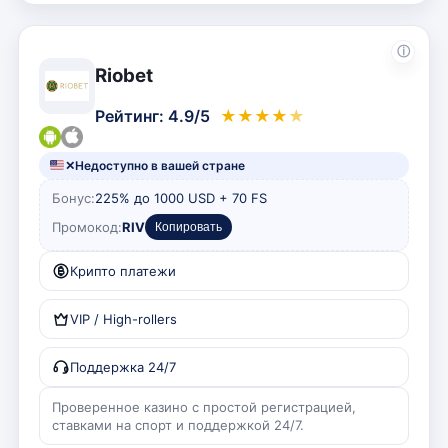
ⓘ
Riobet
Рейтинг: 4.9/5
★
★
★
★
★
✕
Недоступно в вашей стране
Бонус:
225% до 1000 USD + 70 FS
Промокод:
RIV
Копировать
Крипто платежи
VIP / High-rollers
Поддержка 24/7
Проверенное казино с простой регистрацией,
ставками на спорт и поддержкой 24/7.