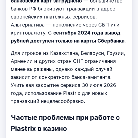
банковских карт затруднено
— большинство
банков РФ блокируют транзакции в адрес
европейских платёжных сервисов.
Альтернатива — пополнение через СБП или
криптовалюту. С
сентября 2024 года вывод
рублей доступен только на карты Сбербанка
.
Для игроков из Казахстана, Беларуси, Грузии,
Армении и других стран СНГ ограничения
менее выражены, однако каждый случай
зависит от конкретного банка-эмитента.
Учитывая закрытие сервиса 30 июля 2026
года, использование Piastrix для новых
транзакций нецелесообразно.
Частые проблемы при работе с
Piastrix в казино