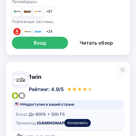
Провайдеры:
+87
Платежные системы:
+24
Вход
Читать обзор
ⓘ
1win
Рейтинг: 4.9/5
★
★
★
★
★
✕
Недоступно в вашей стране
Бонус:
До 600% + 500 FS
Промокод:
IGAMINGMAP
Копировать