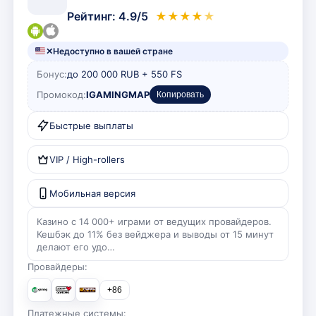
Рейтинг: 4.9/5
★
★
★
★
★
✕
Недоступно в вашей стране
Бонус:
до 200 000 RUB + 550 FS
Промокод:
IGAMINGMAP
Копировать
Быстрые выплаты
VIP / High-rollers
Мобильная версия
Казино с 14 000+ играми от ведущих провайдеров.
Кешбэк до 11% без вейджера и выводы от 15 минут
делают его удо…
Провайдеры:
+86
Платежные системы: