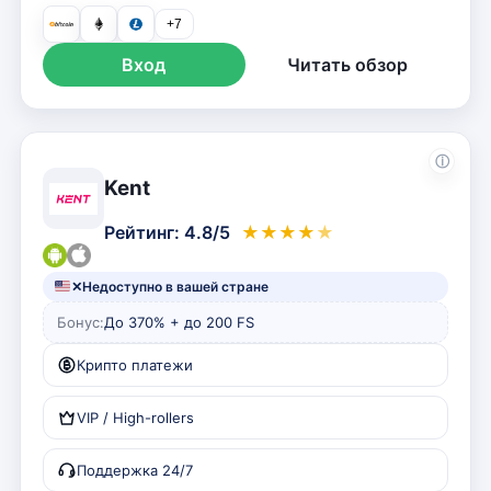
+7
Вход
Читать обзор
ⓘ
Kent
Рейтинг: 4.8/5
★
★
★
★
★
✕
Недоступно в вашей стране
Бонус:
До 370% + до 200 FS
Крипто платежи
VIP / High-rollers
Поддержка 24/7