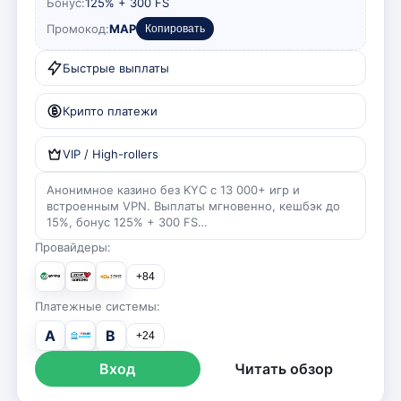
Бонус:
125% + 300 FS
Промокод:
MAP
Копировать
Быстрые выплаты
Крипто платежи
VIP / High-rollers
Анонимное казино без KYC с 13 000+ игр и
встроенным VPN. Выплаты мгновенно, кешбэк до
15%, бонус 125% + 300 FS…
Провайдеры:
+84
Платежные системы:
A
B
+24
Вход
Читать обзор