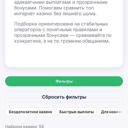
адекватными выплатами и прозрачными
бонусами. Помогаем сравнить топ
интернет казино без лишнего шума.
Подборка ориентирована на стабильных
операторов с понятными правилами и
прозрачными бонусами — сравнивайте по
конкретике, а не по громким обещаниям.
Фильтры
Сбросить фильтры
Бездепозитное казино
Быстрые выплаты
Для новичков
Найдено казино: 59