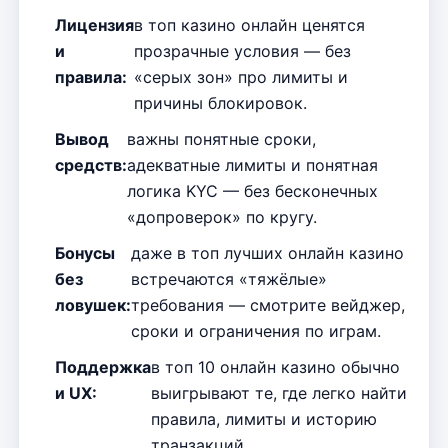
Лицензия
в топ казино онлайн ценятся
и
прозрачные условия — без
правила:
«серых зон» про лимиты и
причины блокировок.
Вывод
важны понятные сроки,
средств:
адекватные лимиты и понятная
логика KYC — без бесконечных
«допроверок» по кругу.
Бонусы
даже в топ лучших онлайн казино
без
встречаются «тяжёлые»
ловушек:
требования — смотрите вейджер,
сроки и ограничения по играм.
Поддержка
в топ 10 онлайн казино обычно
и UX:
выигрывают те, где легко найти
правила, лимиты и историю
транзакций.