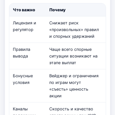
Что важно
Почему
Как
Лицензия и
Снижает риск
Про
регулятор
«произвольных» правил
юри
и спорных удержаний
под
Правила
Чаще всего спорные
Отк
вывода
ситуации возникают на
спи
этапе выплат
Бонусные
Вейджер и ограничения
Све
условия
по играм могут
выво
«съесть» ценность
смо
акции
Каналы
Скорость и качество
Про