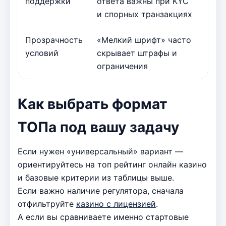
поддержки
ответа важны при KYC
врем
и спорных транзакциях
Прозрачность
«Мелкий шрифт» часто
Ищи
условий
скрывает штрафы и
отка
ограничения
пра
Как выбрать формат
ТОПа под вашу задачу
Если нужен «универсальный» вариант —
ориентируйтесь на топ рейтинг онлайн казино
и базовые критерии из таблицы выше.
Если важно наличие регулятора, сначала
отфильтруйте
казино с лицензией
.
А если вы сравниваете именно стартовые