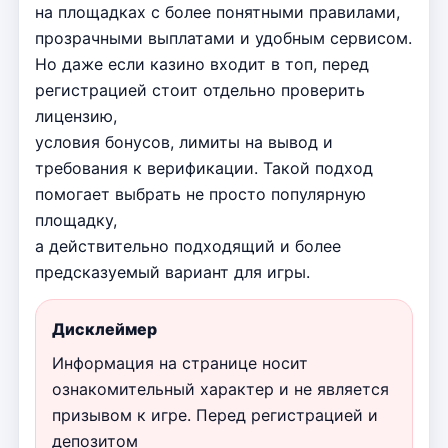
на площадках с более понятными правилами,
прозрачными выплатами и удобным сервисом.
Но даже если казино входит в топ, перед
регистрацией стоит отдельно проверить
лицензию,
условия бонусов, лимиты на вывод и
требования к верификации. Такой подход
помогает выбрать не просто популярную
площадку,
а действительно подходящий и более
предсказуемый вариант для игры.
Дисклеймер
Информация на странице носит
ознакомительный характер и не является
призывом к игре. Перед регистрацией и
депозитом