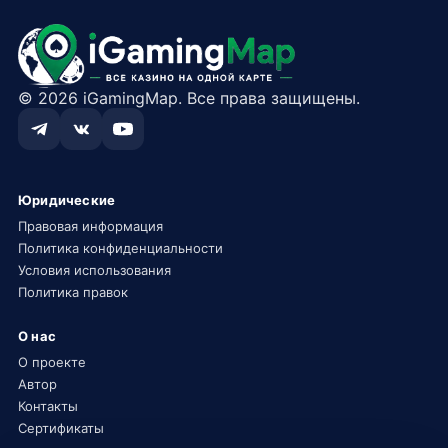
© 2026 iGamingMap. Все права защищены.
Юридические
Правовая информация
Политика конфиденциальности
Условия использования
Политика правок
О нас
О проекте
Автор
Контакты
Сертификаты