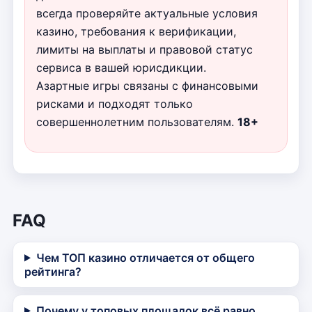
всегда проверяйте актуальные условия
казино, требования к верификации,
лимиты на выплаты и правовой статус
сервиса в вашей юрисдикции.
Азартные игры связаны с финансовыми
рисками и подходят только
совершеннолетним пользователям.
18+
FAQ
Чем ТОП казино отличается от общего
рейтинга?
Почему у топовых площадок всё равно