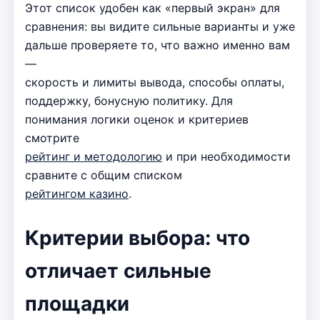
Этот список удобен как «первый экран» для
сравнения: вы видите сильные варианты и уже
дальше проверяете то, что важно именно вам
—
скорость и лимиты вывода, способы оплаты,
поддержку, бонусную политику. Для
понимания логики оценок и критериев
смотрите
рейтинг и методологию
и при необходимости
сравните с общим списком
рейтингом казино
.
Критерии выбора: что
отличает сильные
площадки