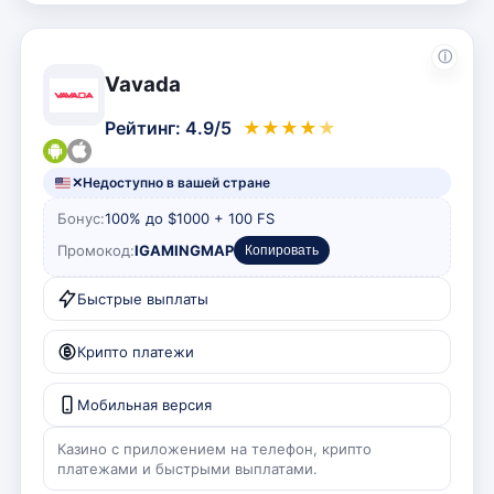
ⓘ
Vavada
Рейтинг: 4.9/5
★
★
★
★
★
✕
Недоступно в вашей стране
Бонус:
100% до $1000 + 100 FS
Промокод:
IGAMINGMAP
Копировать
Быстрые выплаты
Крипто платежи
Мобильная версия
Казино с приложением на телефон, крипто
платежами и быстрыми выплатами.