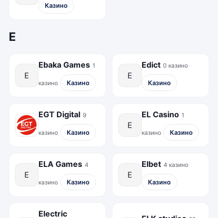
Казино
E
Ebaka Games
Edict
1
0 казино
E
E
Казино
Казино
казино
EGT Digital
EL Casino
9
1
E
Казино
Казино
казино
казино
ELA Games
Elbet
4
4 казино
E
E
Казино
Казино
казино
Electric