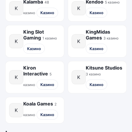
Kalamba
Kendoo
48
5 казино
K
K
Казино
Казино
казино
King Slot
KingMidas
Gaming
Games
1 казино
3 казино
K
K
Казино
Казино
Kiron
Kitsune Studios
Interactive
5
3 казино
K
K
Казино
Казино
казино
Koala Games
2
K
Казино
казино