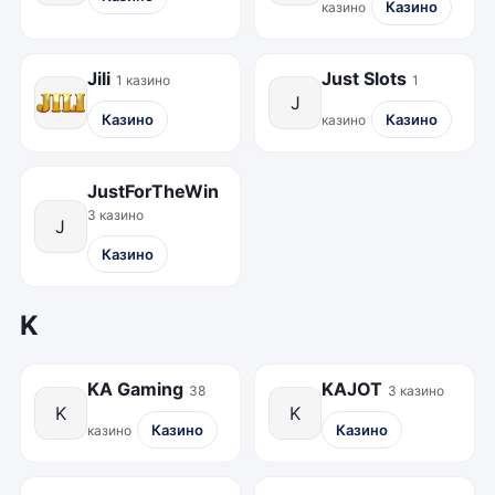
Казино
казино
Jili
Just Slots
1 казино
1
J
Казино
Казино
казино
JustForTheWin
3 казино
J
Казино
K
KA Gaming
KAJOT
38
3 казино
K
K
Казино
Казино
казино