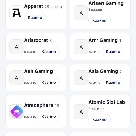
Arisen Gaming
Apparat
28 казино
1 казино
A
Казино
Казино
Aristocrat
Arrr Gaming
3
1
A
A
Казино
Казино
казино
казино
Ash Gaming
Asia Gaming
2
2
A
A
Казино
Казино
казино
казино
Atomic Slot Lab
Atmosphera
18
5 казино
A
Казино
казино
Казино