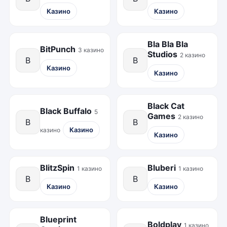
Казино
Казино
Bla Bla Bla
BitPunch
3 казино
Studios
2 казино
B
B
Казино
Казино
Black Cat
Black Buffalo
5
Games
2 казино
B
B
Казино
казино
Казино
BlitzSpin
Bluberi
1 казино
1 казино
B
B
Казино
Казино
Blueprint
Boldplay
1 казино