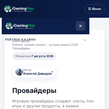
☰ Меню
×
РЕЙТИНГ КАЗИНО
iGamingMap
Рейтинг онлайн-казино - лучшие казино 2026
Провайдеры
БОНУСЫ
Обновлено:
7 августа 2026
ИГРЫ
Автор
РАЗДЕЛЫ
▾
Алексей Давыдов
ИНФОРМАЦИЯ
Провайдеры
Игровые провайдеры создают слоты, live-
игры и другие продукты, а казино