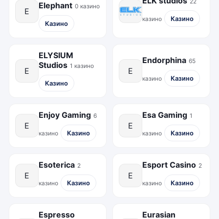
ELK studios
22
Elephant
0 казино
E
Казино
казино
Казино
ELYSIUM
Endorphina
65
Studios
1 казино
E
E
Казино
казино
Казино
Enjoy Gaming
Esa Gaming
6
1
E
E
Казино
Казино
казино
казино
Esoterica
Esport Casino
2
2
E
E
Казино
Казино
казино
казино
Espresso
Eurasian