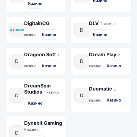
Казино
Казино
DigitainCG
DLV
1
2 казино
D
Казино
Казино
казино
Dragoon Soft
Dream Play
2
2
D
D
Казино
Казино
казино
казино
DreamSpin
Duomatic
5
Studios
1 казино
D
D
Казино
казино
Казино
Dynabit Gaming
6 казино
D