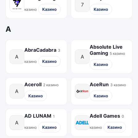
7
Казино
Казино
казино
A
Absolute Live
AbraCadabra
3
Gaming
5 казино
A
A
Казино
казино
Казино
Aceroll
AceRun
2 казино
3 казино
A
Казино
Казино
AD LUNAM
Adell Games
1
0
A
Казино
Казино
казино
казино