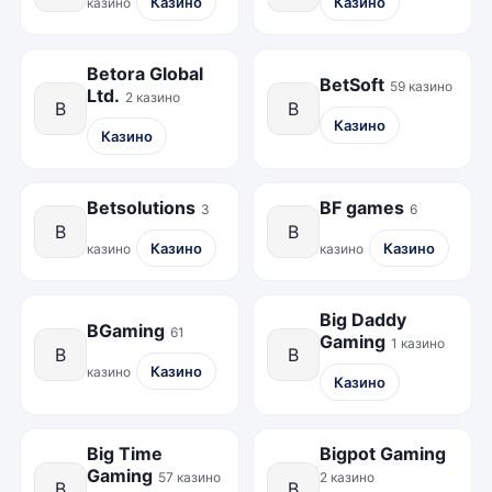
Казино
Казино
казино
Betora Global
BetSoft
59 казино
Ltd.
2 казино
B
B
Казино
Казино
Betsolutions
BF games
3
6
B
B
Казино
Казино
казино
казино
Big Daddy
BGaming
61
Gaming
1 казино
B
B
Казино
казино
Казино
Big Time
Bigpot Gaming
Gaming
57 казино
2 казино
B
B