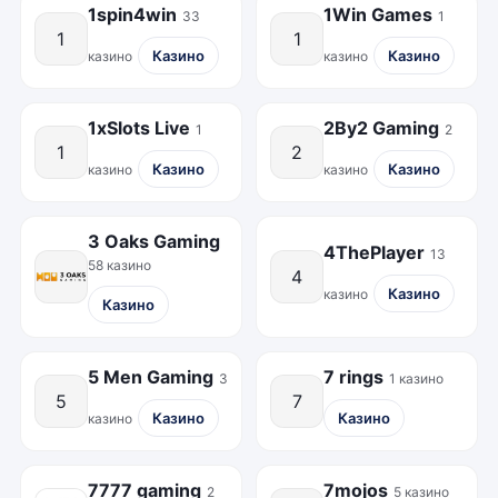
1spin4win
1Win Games
33
1
1
1
Казино
Казино
казино
казино
1xSlots Live
2By2 Gaming
1
2
1
2
Казино
Казино
казино
казино
3 Oaks Gaming
4ThePlayer
13
58 казино
4
Казино
казино
Казино
5 Men Gaming
7 rings
3
1 казино
5
7
Казино
Казино
казино
7777 gaming
7mojos
2
5 казино