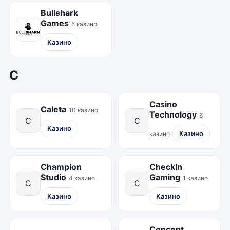
Bullshark
Games
5 казино
Казино
C
Casino
Caleta
10 казино
Technology
6
C
C
Казино
Казино
казино
Champion
CheckIn
Studio
Gaming
4 казино
1 казино
C
C
Казино
Казино
Concept