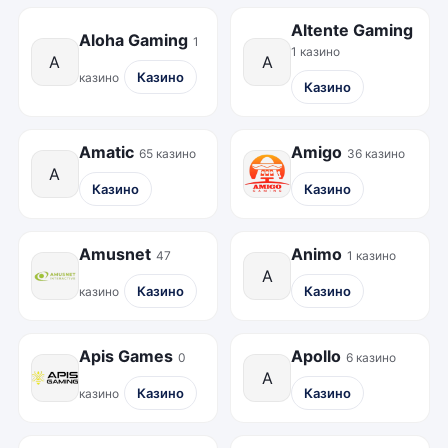
Altente Gaming
Aloha Gaming
1
1 казино
A
A
Казино
казино
Казино
Amatic
Amigo
65 казино
36 казино
A
Казино
Казино
Amusnet
Animo
47
1 казино
A
Казино
Казино
казино
Apis Games
Apollo
0
6 казино
A
Казино
Казино
казино