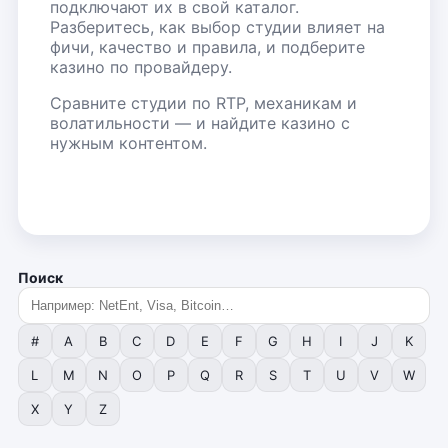
подключают их в свой каталог.
Разберитесь, как выбор студии влияет на
фичи, качество и правила, и подберите
казино по провайдеру.
Сравните студии по RTP, механикам и
волатильности — и найдите казино с
нужным контентом.
Поиск
#
A
B
C
D
E
F
G
H
I
J
K
L
M
N
O
P
Q
R
S
T
U
V
W
X
Y
Z