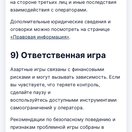
на стороне третьих лиц и иные последствия
взаимодействия с операторами.
Дополнительные юридические сведения и
оговорки можно посмотреть на странице
«Правовая информация»
.
9) Ответственная игра
Азартные игры связаны с финансовыми
рисками и могут вызывать зависимость. Если
вы чувствуете, что теряете контроль,
сделайте паузу и
воспользуйтесь доступными инструментами
самоограничений у оператора.
Рекомендации по безопасному поведению и
признакам проблемной игры собраны в