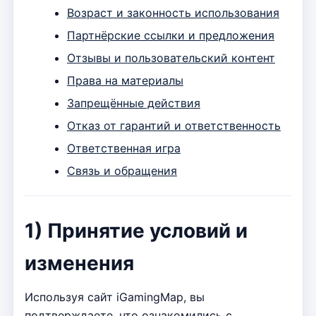
Возраст и законность использования
Партнёрские ссылки и предложения
Отзывы и пользовательский контент
Права на материалы
Запрещённые действия
Отказ от гарантий и ответственность
Ответственная игра
Связь и обращения
1) Принятие условий и
изменения
Используя сайт iGamingMap, вы
подтверждаете, что ознакомились с