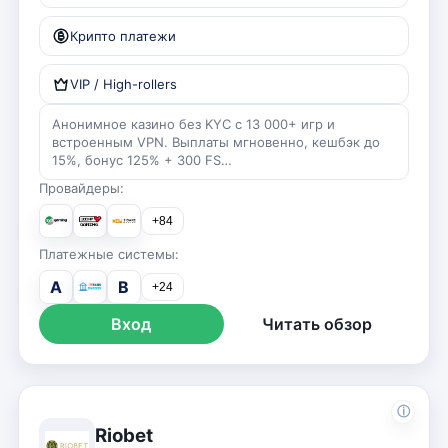
Крипто платежи
VIP / High-rollers
Анонимное казино без KYC с 13 000+ игр и
встроенным VPN. Выплаты мгновенно, кешбэк до
15%, бонус 125% + 300 FS…
Провайдеры:
+84
Платежные системы:
A
B
+24
Вход
Читать обзор
ⓘ
Riobet