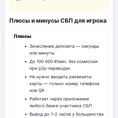
Плюсы и минусы СБП для игрока
Плюсы
Зачисление депозита — секунды
или минуты
До 100 000 ₽/мес. без комиссии
при p2p-переводах
Не нужно вводить реквизиты
карты — только номер телефона
или QR
Работает через приложение
любого банка-участника СБП
Вывод до 1–2 часов у большинства