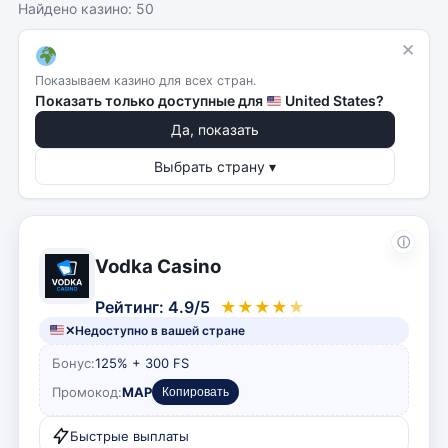
Найдено казино: 50
✕
Показываем казино для всех стран.
Показать только доступные для
United States?
Да, показать
Выбрать страну ▾
ⓘ
Vodka Casino
Рейтинг: 4.9/5
★
★
★
★
★
✕
Недоступно в вашей стране
Бонус:
125% + 300 FS
Промокод:
MAP
Копировать
Быстрые выплаты