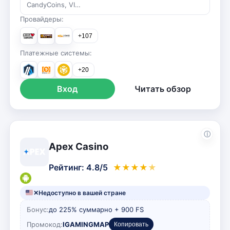
CandyCoins, VI…
Провайдеры:
+107
Платежные системы:
+20
Вход
Читать обзор
ⓘ
Apex Casino
Рейтинг: 4.8/5
★
★
★
★
★
✕
Недоступно в вашей стране
Бонус:
до 225% суммарно + 900 FS
Промокод:
IGAMINGMAP
Копировать