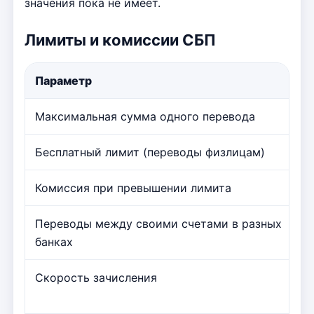
значения пока не имеет.
Лимиты и комиссии СБП
Параметр
Максимальная сумма одного перевода
Бесплатный лимит (переводы физлицам)
Комиссия при превышении лимита
Переводы между своими счетами в разных
банках
Скорость зачисления