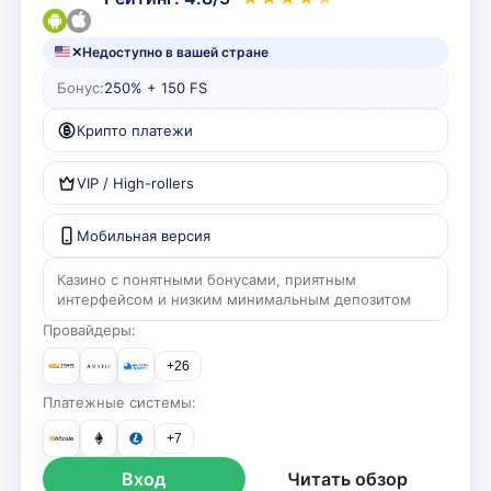
✕
Недоступно в вашей стране
Бонус:
250% + 150 FS
Крипто платежи
VIP / High-rollers
Мобильная версия
Казино с понятными бонусами, приятным
интерфейсом и низким минимальным депозитом
Провайдеры:
+26
Платежные системы:
+7
Вход
Читать обзор