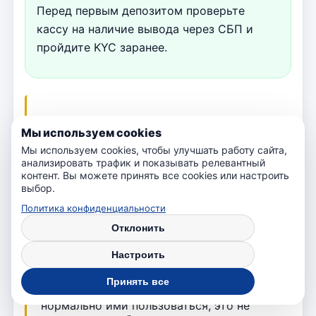
Перед первым депозитом проверьте
кассу на наличие вывода через СБП и
пройдите KYC заранее.
Игра — это форма досуга, а не способ
Мы используем cookies
заработка или решения финансовых
Мы используем cookies, чтобы улучшать работу сайта,
вопросов.
анализировать трафик и показывать релевантный
контент. Вы можете принять все cookies или настроить
Если казино перестало быть
выбор.
развлечением и начало занимать больше
времени, чем планировалось, или вы
Политика конфиденциальности
заметили, что играете, чтобы отыграться
Отклонить
— сделайте паузу. Большинство
лицензированных операторов
Настроить
предоставляют инструменты
самоконтроля: депозитные лимиты,
Принять все
тайм-ауты, самоисключение. Это
нормально ими пользоваться, это не