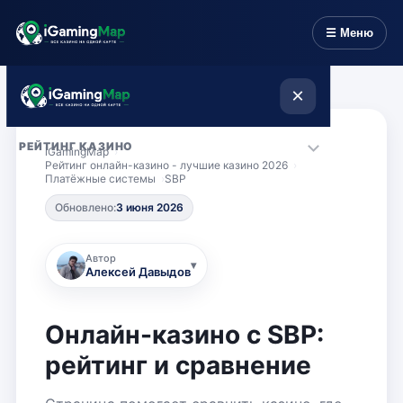
☰ Меню
×
РЕЙТИНГ КАЗИНО
iGamingMap
Рейтинг онлайн-казино - лучшие казино 2026
Платёжные системы
SBP
БОНУСЫ
Обновлено:
3 июня 2026
ИГРЫ
Автор
РАЗДЕЛЫ
▾
Алексей Давыдов
ИНФОРМАЦИЯ
Онлайн-казино с SBP:
рейтинг и сравнение