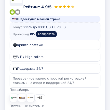
Рейтинг: 4.9/5
★
★
★
★
★
✕
Недоступно в вашей стране
Бонус:
225% до 1000 USD + 70 FS
Промокод:
RIV
Копировать
Крипто платежи
VIP / High-rollers
Поддержка 24/7
Проверенное казино с простой регистрацией,
ставками на спорт и поддержкой 24/7.
Провайдеры:
+87
Платежные системы: