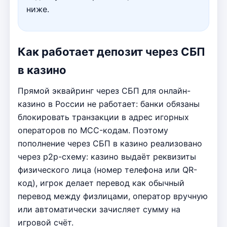
ниже.
Как работает депозит через СБП
в казино
Прямой эквайринг через СБП для онлайн-
казино в России не работает: банки обязаны
блокировать транзакции в адрес игорных
операторов по MCC-кодам. Поэтому
пополнение через СБП в казино реализовано
через p2p-схему: казино выдаёт реквизиты
физического лица (номер телефона или QR-
код), игрок делает перевод как обычный
перевод между физлицами, оператор вручную
или автоматически зачисляет сумму на
игровой счёт.