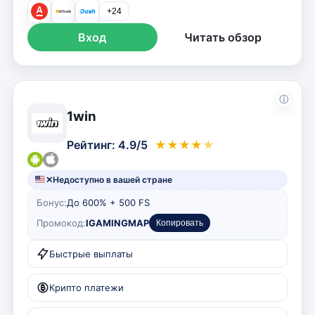
+24
Вход
Читать обзор
ⓘ
1win
Рейтинг: 4.9/5
★
★
★
★
★
✕
Недоступно в вашей стране
Бонус:
До 600% + 500 FS
Промокод:
IGAMINGMAP
Копировать
Быстрые выплаты
Крипто платежи