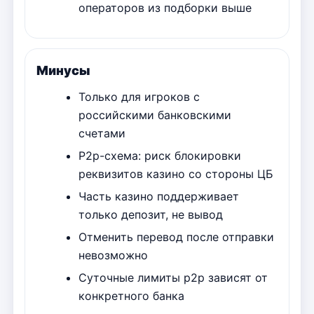
операторов из подборки выше
Минусы
Только для игроков с
российскими банковскими
счетами
P2p-схема: риск блокировки
реквизитов казино со стороны ЦБ
Часть казино поддерживает
только депозит, не вывод
Отменить перевод после отправки
невозможно
Суточные лимиты p2p зависят от
конкретного банка