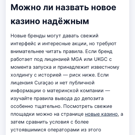
Можно ли назвать новое
казино надёжным
Новые бренды могут давать свежий
интерфейс и интересные акции, но требуют
внимательнее читать правила. Если бренд
работает под лицензией MGA или UKGC с
момента запуска и принадлежит известному
холдингу с историей — риск ниже. Если
лицензия Curaçao и нет публичной
информации о материнской компании —
изучайте правила вывода до депозита
особенно тщательно. Посмотреть свежие
площадки можно на странице
новые казино
, а
затем сравнить условия с более
устоявшимися операторами из этого