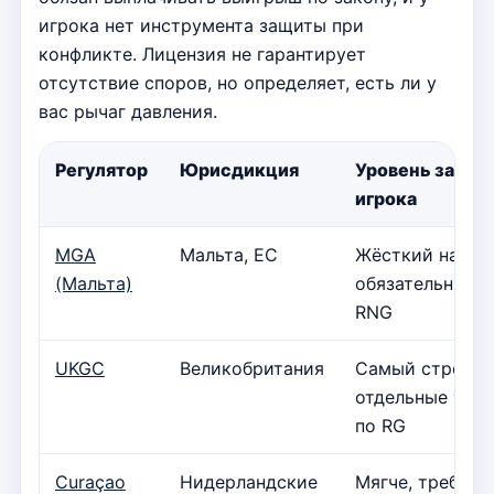
игрока нет инструмента защиты при
конфликте. Лицензия не гарантирует
отсутствие споров, но определяет, есть ли у
вас рычаг давления.
Регулятор
Юрисдикция
Уровень защи
игрока
MGA
Мальта, ЕС
Жёсткий надзо
(Мальта)
обязательный а
RNG
UKGC
Великобритания
Самый строгий
отдельные тре
по RG
Curaçao
Нидерландские
Мягче, требова