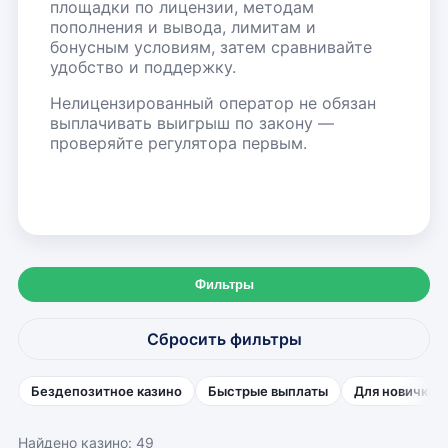
площадки по лицензии, методам
пополнения и вывода, лимитам и
бонусным условиям, затем сравнивайте
удобство и поддержку.
Нелицензированный оператор не обязан
выплачивать выигрыш по закону —
проверяйте регулятора первым.
Фильтры
Сбросить фильтры
Бездепозитное казино
Быстрые выплаты
Для новичков
Найдено казино: 49