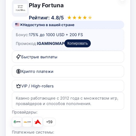
Play Fortuna
Рейтинг: 4.8/5
★
★
★
★
★
✕
Недоступно в вашей стране
Бонус:
175% до 1000 USD + 200 FS
Промокод:
IGAMINGMAP
Копировать
Быстрые выплаты
Крипто платежи
VIP / High-rollers
Казино работающее с 2012 года с множеством игр,
провайдеров и способов пополнения.
Провайдеры:
+59
Платежные системы: