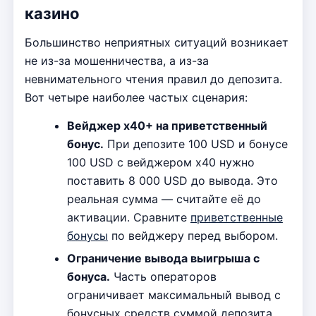
казино
Большинство неприятных ситуаций возникает
не из-за мошенничества, а из-за
невнимательного чтения правил до депозита.
Вот четыре наиболее частых сценария:
Вейджер x40+ на приветственный
бонус.
При депозите 100 USD и бонусе
100 USD с вейджером x40 нужно
поставить 8 000 USD до вывода. Это
реальная сумма — считайте её до
активации. Сравните
приветственные
бонусы
по вейджеру перед выбором.
Ограничение вывода выигрыша с
бонуса.
Часть операторов
ограничивает максимальный вывод с
бонусных средств суммой депозита