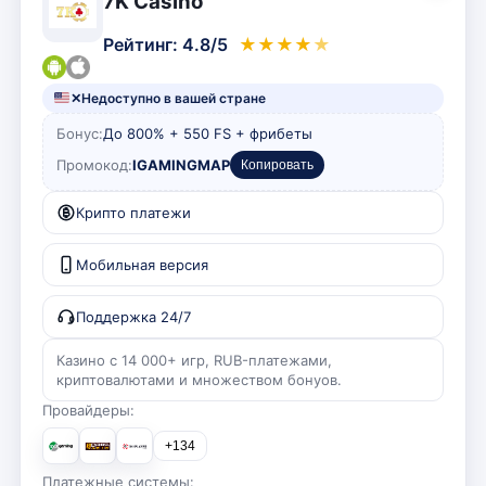
7K Casino
Рейтинг: 4.8/5
★
★
★
★
★
✕
Недоступно в вашей стране
Бонус:
До 800% + 550 FS + фрибеты
Промокод:
IGAMINGMAP
Копировать
Крипто платежи
Мобильная версия
Поддержка 24/7
Казино с 14 000+ игр, RUB-платежами,
криптовалютами и множеством бонуов.
Провайдеры:
+134
Платежные системы: