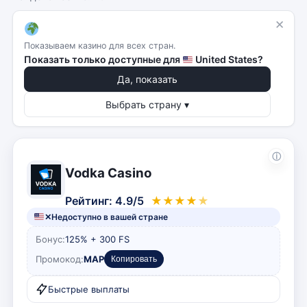
✕
Показываем казино для всех стран.
Показать только доступные для
United States?
Да, показать
Выбрать страну ▾
ⓘ
Vodka Casino
Рейтинг: 4.9/5
★
★
★
★
★
✕
Недоступно в вашей стране
Бонус:
125% + 300 FS
Промокод:
MAP
Копировать
Быстрые выплаты