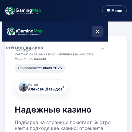
☰ Меню
×
РЕЙТИНГ КАЗИНО
iGamingMap
Рейтинг онлайн-казино - лучшие казино 2026
Надежные казино
БОНУСЫ
Обновлено:
22 июля 2026
ИГРЫ
Автор
РАЗДЕЛЫ
▾
Алексей Давыдов
ИНФОРМАЦИЯ
Надежные казино
Подборка на странице помогает быстро
найти подходящее казино: отсекайте