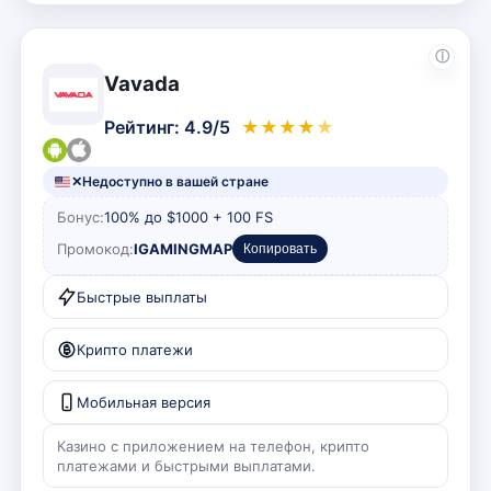
ⓘ
Vavada
Рейтинг: 4.9/5
★
★
★
★
★
✕
Недоступно в вашей стране
Бонус:
100% до $1000 + 100 FS
Промокод:
IGAMINGMAP
Копировать
Быстрые выплаты
Крипто платежи
Мобильная версия
Казино с приложением на телефон, крипто
платежами и быстрыми выплатами.