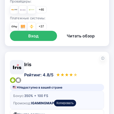
Провайдеры:
+46
Платежные системы:
+37
Вход
Читать обзор
ⓘ
Iris
Рейтинг: 4.8/5
★
★
★
★
★
✕
Недоступно в вашей стране
Бонус:
350% + 100 FS
Промокод:
IGAMINGMAP
Копировать