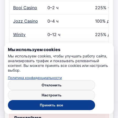
Booi Casino
0–2 ч
225% + 10
Jozz Casino
0–4 ч
100% до 5
Winity
0–12 ч
225% до 1 
Vavada
0–24 ч
100% до 1 
Мы используем cookies
Мы используем cookies, чтобы улучшать работу сайта,
анализировать трафик и показывать релевантный
Riobet
0–24 ч
225% до 1
контент. Вы можете принять все cookies или настроить
выбор.
Если скорость выплат — приоритет, смотрите
Политика конфиденциальности
отдельную подборку
казино с быстрыми
Отклонить
выплатами
. Для сравнения конкретных пар
Настроить
операторов используйте
сравнение Vavada и
Riobet
или другие страницы сравнений.
Принять все
Дисклеймер