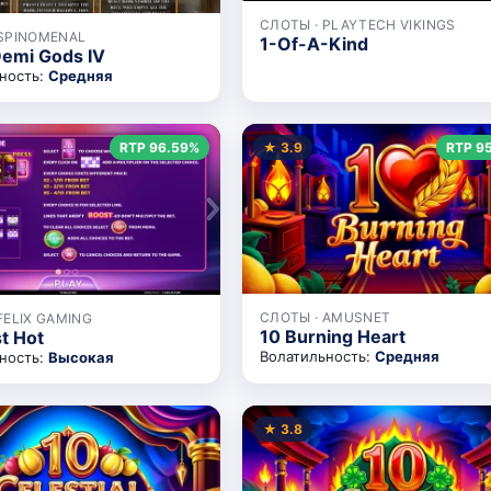
СЛОТЫ · PLAYTECH VIKINGS
 SPINOMENAL
1-Of-A-Kind
Demi Gods IV
ность:
Средняя
RTP 96.59%
★ 3.9
RTP 9
СЛОТЫ · AMUSNET
FELIX GAMING
10 Burning Heart
t Hot
Волатильность:
Средняя
ность:
Высокая
★ 3.8