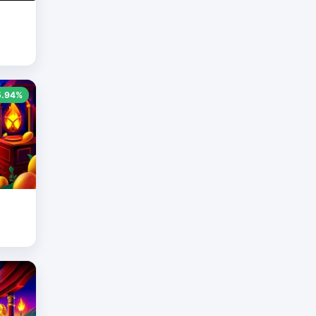
5.94%