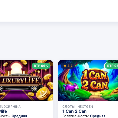
RTP 96%
★ 3.7
RTP 9
 ENDORPHINA
СЛОТЫ · NEXTGEN
life
1 Can 2 Can
ность:
Средняя
Волатильность:
Средняя