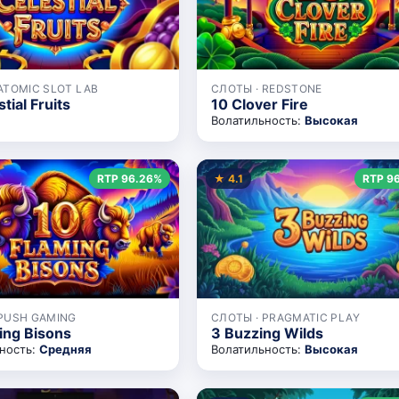
ATOMIC SLOT LAB
СЛОТЫ · REDSTONE
tial Fruits
10 Clover Fire
Волатильность:
Высокая
RTP 96.26%
★ 4.1
RTP 9
 PUSH GAMING
СЛОТЫ · PRAGMATIC PLAY
ing Bisons
3 Buzzing Wilds
ность:
Средняя
Волатильность:
Высокая