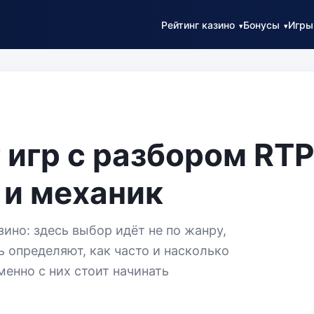
Рейтинг казино
Бонусы
Игры
 игр с разбором RTP
 и механик
ино: здесь выбор идёт не по жанру,
ь определяют, как часто и насколько
менно с них стоит начинать