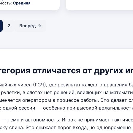
ность:
Средняя
2
Вперёд →
тегория отличается от других и
чайных чисел (ГСЧ), где результат каждого вращения 
 рулетки, в слотах нет решений, влияющих на математ
меняется оператором в процессе работы. Это делает 
х одной сессии — особенно при высокой волатильност
р — темп и автономность. Игрок не принимает тактичес
уску спина. Это снижает порог входа, но одновременн