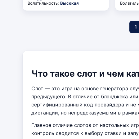
Волатильность:
Высокая
Волатиль
Пагинация записей
1
Что такое слот и чем ка
Слот — это игра на основе генератора слу
предыдущего. В отличие от блэкджека или
сертифицированный код провайдера и не 
дистанции, но непредсказуемыми в рамка
Главное отличие слотов от настольных иг
контроль сводится к выбору ставки и зап