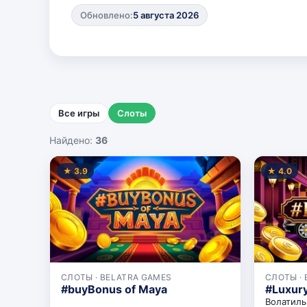
Обновлено:
5 августа 2026
Все игры
Слоты
Найдено:
36
★ 3.9
★ 4.0
СЛОТЫ · BELATRA GAMES
СЛОТЫ ·
#buyBonus of Maya
#Luxury
Волатиль