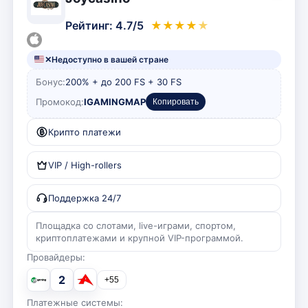
Рейтинг: 4.7/5
★
★
★
★
★
✕
Недоступно в вашей стране
Бонус:
200% + до 200 FS + 30 FS
Промокод:
IGAMINGMAP
Копировать
Крипто платежи
VIP / High-rollers
Поддержка 24/7
Площадка со слотами, live-играми, спортом,
криптоплатежами и крупной VIP-программой.
Провайдеры:
2
+55
Платежные системы: