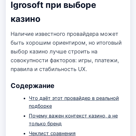
Igrosoft при выборе
казино
Наличие известного провайдера может
быть хорошим ориентиром, но итоговый
выбор казино лучше строить на
совокупности факторов: игры, платежи,
правила и стабильность UX.
Содержание
Что даёт этот провайдер в реальной
подборке
Почему важен контекст казино, а не
только бренд
Чеклист сравнения