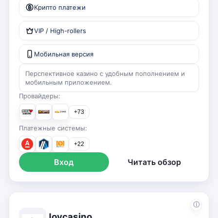
Крипто платежи
VIP / High-rollers
Мобильная версия
Перспективное казино с удобным пополнением и
мобильным приложением.
Провайдеры:
+73
Платежные системы:
+22
Вход
Читать обзор
ⓘ
Joycasino