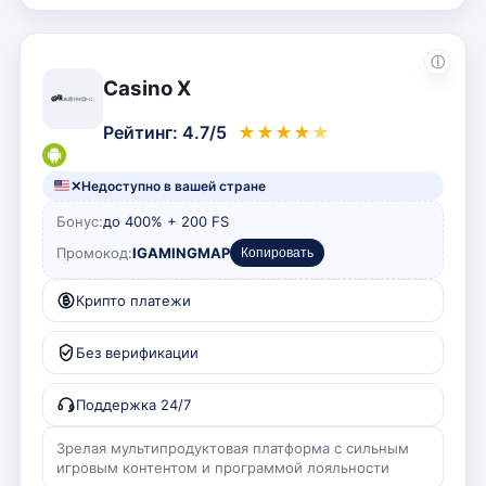
ⓘ
Casino X
Рейтинг: 4.7/5
★
★
★
★
★
✕
Недоступно в вашей стране
Бонус:
до 400% + 200 FS
Промокод:
IGAMINGMAP
Копировать
Крипто платежи
Без верификации
Поддержка 24/7
Зрелая мультипродуктовая платформа с сильным
игровым контентом и программой лояльности