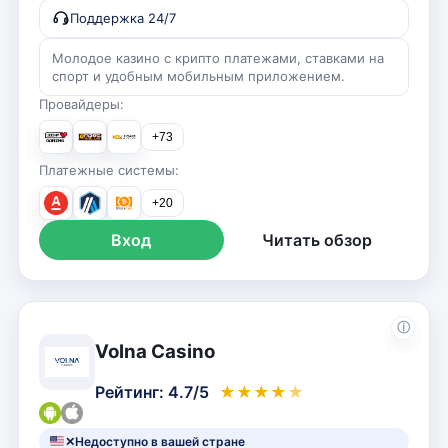
Поддержка 24/7
Молодое казино с крипто платежами, ставками на
спорт и удобным мобильным приложением.
Провайдеры:
+73
Платежные системы:
+20
Вход
Читать обзор
ⓘ
Volna Casino
Рейтинг: 4.7/5
★
★
★
★
★
✕
Недоступно в вашей стране