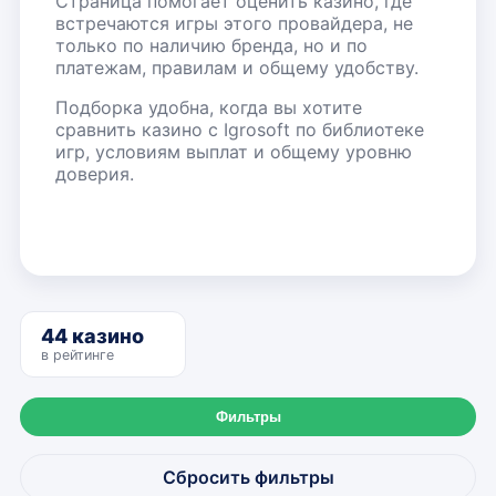
Страница помогает оценить казино, где
встречаются игры этого провайдера, не
только по наличию бренда, но и по
платежам, правилам и общему удобству.
Подборка удобна, когда вы хотите
сравнить казино с Igrosoft по библиотеке
игр, условиям выплат и общему уровню
доверия.
44 казино
в рейтинге
Фильтры
Сбросить фильтры