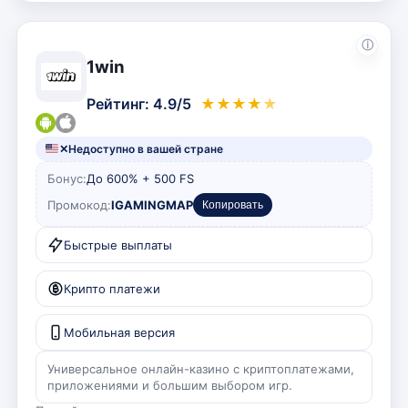
ⓘ
1win
Рейтинг: 4.9/5
★
★
★
★
★
✕
Недоступно в вашей стране
Бонус:
До 600% + 500 FS
Промокод:
IGAMINGMAP
Копировать
Быстрые выплаты
Крипто платежи
Мобильная версия
Универсальное онлайн-казино с криптоплатежами,
приложениями и большим выбором игр.