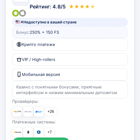
Рейтинг: 4.8/5
★
★
★
★
★
✕
Недоступно в вашей стране
Бонус:
250% + 150 FS
Крипто платежи
VIP / High-rollers
Мобильная версия
Казино с понятными бонусами, приятным
интерфейсом и низким минимальным депозитом
Провайдеры:
+26
Платежные системы:
+7