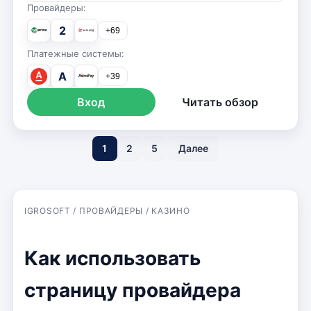
Провайдеры:
2
+69
Платежные системы:
A
+39
Вход
Читать обзор
Пагинация записей
1
2
5
Далее
IGROSOFT / ПРОВАЙДЕРЫ / КАЗИНО
Как использовать
страницу провайдера