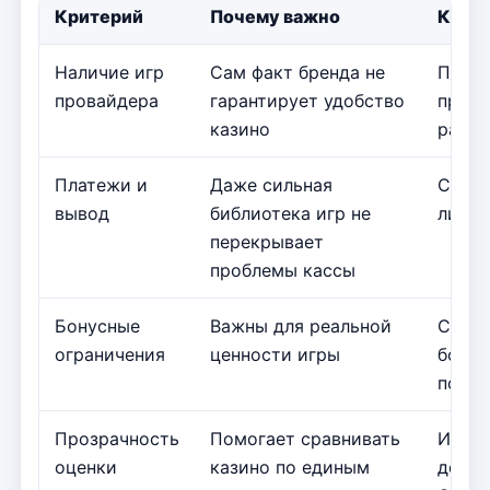
Критерий
Почему важно
Как п
Наличие игр
Сам факт бренда не
Прове
провайдера
гарантирует удобство
прова
казино
работ
Платежи и
Даже сильная
Смотр
вывод
библиотека игр не
лимит
перекрывает
проблемы кассы
Бонусные
Важны для реальной
Сравн
ограничения
ценности игры
бонус
по иг
Прозрачность
Помогает сравнивать
Испол
оценки
казино по единым
держи