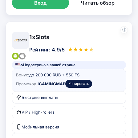
Вход
Читать обзор
ⓘ
1xSlots
Рейтинг: 4.9/5
★
★
★
★
★
✕
Недоступно в вашей стране
Бонус:
до 200 000 RUB + 550 FS
Промокод:
IGAMINGMAP
Копировать
Быстрые выплаты
VIP / High-rollers
Мобильная версия