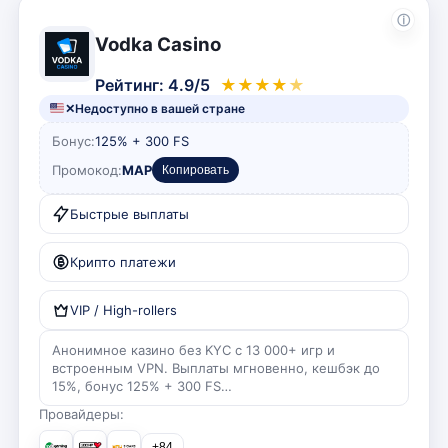
ⓘ
Vodka Casino
Рейтинг: 4.9/5
★
★
★
★
★
✕
Недоступно в вашей стране
Бонус:
125% + 300 FS
Промокод:
MAP
Копировать
Быстрые выплаты
Крипто платежи
VIP / High-rollers
Анонимное казино без KYC с 13 000+ игр и
встроенным VPN. Выплаты мгновенно, кешбэк до
15%, бонус 125% + 300 FS…
Провайдеры:
+84