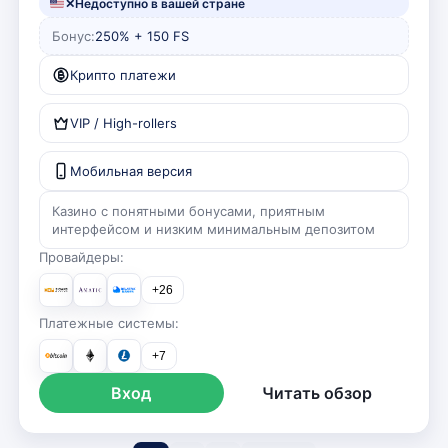
✕
Недоступно в вашей стране
Бонус:
250% + 150 FS
Крипто платежи
VIP / High-rollers
Мобильная версия
Казино с понятными бонусами, приятным
интерфейсом и низким минимальным депозитом
Провайдеры:
+26
Платежные системы:
+7
Вход
Читать обзор