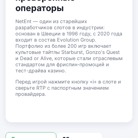
операторы
NetEnt — один из старейших
разработчиков слотов в индустрии:
основан в Швеции в 1996 году, с 2020 года
входит в состав Evolution Group.
Портфолио из более 200 игр включает
культовые тайтлы Starburst, Gonzo's Quest
и Dead or Alive, которые стали отраслевым
стандартом для фриспин-промоций и
тест-драйва казино.
Перед игрой нажмите кнопку «i» в слоте и
сверьте RTP с паспортным значением
провайдера.