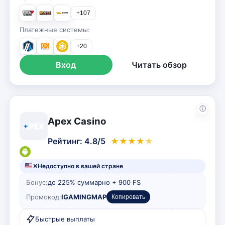
+107
Платежные системы:
+20
Вход
Читать обзор
ⓘ
Apex Casino
Рейтинг: 4.8/5
★
★
★
★
★
✕
Недоступно в вашей стране
Бонус:
до 225% суммарно + 900 FS
Промокод:
IGAMINGMAP
Копировать
Быстрые выплаты