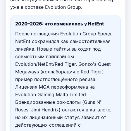
уже в составе Evolution Group.
2020–2026: что изменилось у NetEnt
После поглощения Evolution Group бренд
NetEnt сохранился как самостоятельная
линейка. Новые тайтлы выходят под
совместным пайплайном
Evolution/NetEnt/Red Tiger. Gonzo's Quest
Megaways (коллаборация с Red Tiger) —
пример постпоглощённого релиза.
Лицензия MGA переоформлена на
Evolution Gaming Malta Limited.
Брендированные рок-слоты (Guns N'
Roses, Jimi Hendrix) остаются в каталоге,
но их лицензионный статус зависит от
действующих соглашений с