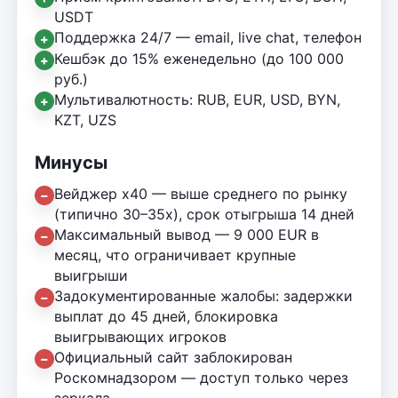
USDT
Поддержка 24/7 — email, live chat, телефон
+
Кешбэк до 15% еженедельно (до 100 000
+
руб.)
Мультивалютность: RUB, EUR, USD, BYN,
+
KZT, UZS
Минусы
Вейджер x40 — выше среднего по рынку
−
(типично 30–35x), срок отыгрыша 14 дней
Максимальный вывод — 9 000 EUR в
−
месяц, что ограничивает крупные
выигрыши
Задокументированные жалобы: задержки
−
выплат до 45 дней, блокировка
выигрывающих игроков
Официальный сайт заблокирован
−
Роскомнадзором — доступ только через