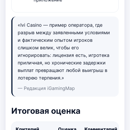
«Ivi Casino — пример оператора, где
разрыв между заявленными условиями
и фактическим опытом игроков
слишком велик, чтобы его
игнорировать: лицензия есть, игротека
приличная, но хронические задержки
выплат превращают любой выигрыш в
лотерею терпения.»
— Редакция iGamingMap
Итоговая оценка
Критерий
Оценка
Комментарий