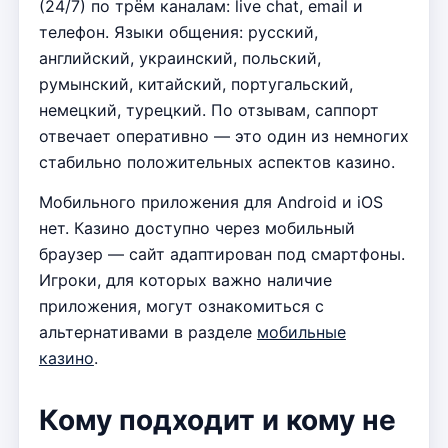
(24/7) по трём каналам: live chat, email и
телефон. Языки общения: русский,
английский, украинский, польский,
румынский, китайский, португальский,
немецкий, турецкий. По отзывам, саппорт
отвечает оперативно — это один из немногих
стабильно положительных аспектов казино.
Мобильного приложения для Android и iOS
нет. Казино доступно через мобильный
браузер — сайт адаптирован под смартфоны.
Игроки, для которых важно наличие
приложения, могут ознакомиться с
альтернативами в разделе
мобильные
казино
.
Кому подходит и кому не