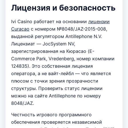
Лицензия и безопасность
Ivi Casino работает на основании
лицензии
Curaçao
с номером №8048/JAZ-2015-008,
выданной регулятором Antillephone N.V.
Лицензиат — JocSystem NV,
зарегистрированная на Кюрасао (E-
Commerce Park, Vredenberg, номер компании
124835). Это собственная лицензия
оператора, а не вайт-лейбл — что является
плюсом с точки зрения прозрачности
структуры. Проверить статус лицензии
можно на сайте Antillephone по номеру
8048/JAZ.
Честность игрового программного
обеспечения проверяется независимой