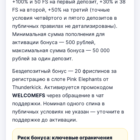
+100% и 50 FS на первый депозит, +30% и 38
FS на второй, +50% на третий (точные
условия четвёртого и пятого депозитов в
публичных правилах не детализированы).
Минимальная сумма пополнения для
активации бонуса — 500 рублей,
максимальная сумма бонуса — 50 000
рублей за один депозит.
Бездепозитный бонус — 20 фриспинов за
регистрацию в слоте Pink Elephants от
Thunderkick. Активируется промокодом
WELCOMEFS
через обращение в чат
поддержки. Номинал одного спина в
публичных условиях не указан — уточните в
поддержке до активации.
Риск бонуса: ключевые ограничения