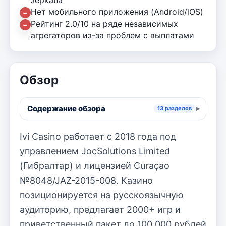
зеркала
Нет мобильного приложения (Android/iOS)
−
Рейтинг 2.0/10 на ряде независимых
−
агрегаторов из-за проблем с выплатами
Обзор
Содержание обзора
13 разделов
▾
Ivi Casino работает с 2018 года под
управлением JocSolutions Limited
(Гибралтар) и лицензией Curaçao
№8048/JAZ-2015-008. Казино
позиционируется на русскоязычную
аудиторию, предлагает 2000+ игр и
приветственный пакет до 100 000 рублей