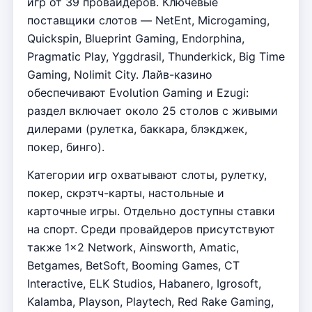
игр от 39 провайдеров. Ключевые
поставщики слотов — NetEnt, Microgaming,
Quickspin, Blueprint Gaming, Endorphina,
Pragmatic Play, Yggdrasil, Thunderkick, Big Time
Gaming, Nolimit City. Лайв-казино
обеспечивают Evolution Gaming и Ezugi:
раздел включает около 25 столов с живыми
дилерами (рулетка, баккара, блэкджек,
покер, бинго).
Категории игр охватывают слоты, рулетку,
покер, скрэтч-карты, настольные и
карточные игры. Отдельно доступны ставки
на спорт. Среди провайдеров присутствуют
также 1×2 Network, Ainsworth, Amatic,
Betgames, BetSoft, Booming Games, CT
Interactive, ELK Studios, Habanero, Igrosoft,
Kalamba, Playson, Playtech, Red Rake Gaming,