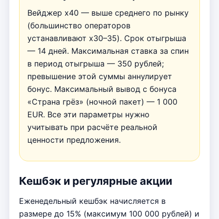
Вейджер x40 — выше среднего по рынку
(большинство операторов
устанавливают x30–35). Срок отыгрыша
— 14 дней. Максимальная ставка за спин
в период отыгрыша — 350 рублей;
превышение этой суммы аннулирует
бонус. Максимальный вывод с бонуса
«Страна грёз» (ночной пакет) — 1 000
EUR. Все эти параметры нужно
учитывать при расчёте реальной
ценности предложения.
Кешбэк и регулярные акции
Еженедельный кешбэк начисляется в
размере до 15% (максимум 100 000 рублей) и