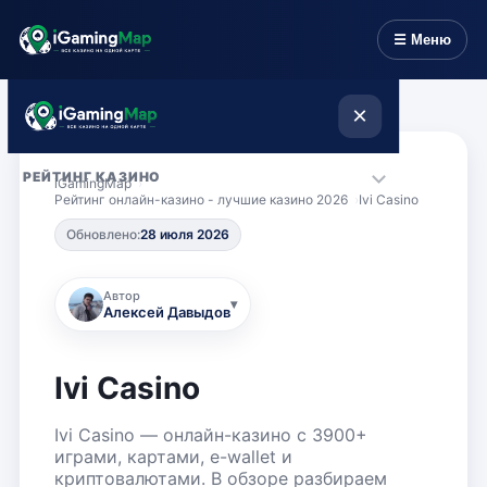
☰ Меню
×
РЕЙТИНГ КАЗИНО
iGamingMap
Рейтинг онлайн-казино - лучшие казино 2026
Ivi Casino
БОНУСЫ
Обновлено:
28 июля 2026
ИГРЫ
Автор
▾
Алексей Давыдов
РАЗДЕЛЫ
ИНФОРМАЦИЯ
Ivi Casino
Ivi Casino — онлайн-казино с 3900+
играми, картами, e-wallet и
криптовалютами. В обзоре разбираем