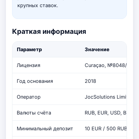
крупных ставок.
Краткая информация
Параметр
Значение
Лицензия
Curaçao, №8048/JAZ-20
Год основания
2018
Оператор
JocSolutions Limited 
Валюты счёта
RUB, EUR, USD, BYN, 
Минимальный депозит
10 EUR / 500 RUB (дл