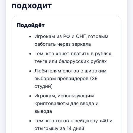
подходит
Подойдёт
Игрокам из РФ и СНГ, готовым
работать через зеркала
Тем, кто хочет платить в рублях,
тенге или белорусских рублях
Любителям слотов с широким
выбором провайдеров (39
студий)
Игрокам, использующим
криптовалюты для ввода и
вывода
Тем, кто готов к вейджеру x40 и
отыгрышу за 14 дней