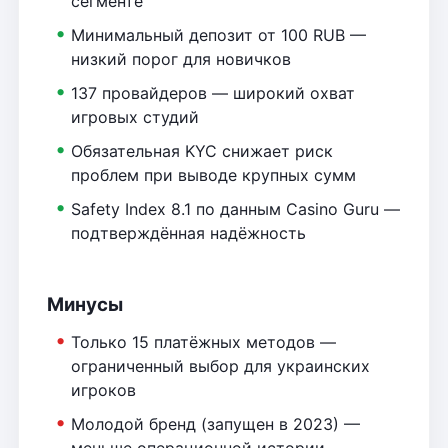
сегменте
Минимальный депозит от 100 RUB —
низкий порог для новичков
137 провайдеров — широкий охват
игровых студий
Обязательная KYC снижает риск
проблем при выводе крупных сумм
Safety Index 8.1 по данным Casino Guru —
подтверждённая надёжность
Минусы
Только 15 платёжных методов —
ограниченный выбор для украинских
игроков
Молодой бренд (запущен в 2023) —
меньше операционной истории