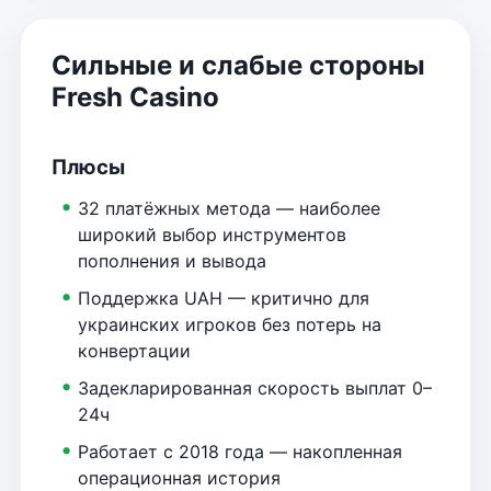
Сильные и слабые стороны
Fresh Casino
Плюсы
32 платёжных метода — наиболее
широкий выбор инструментов
пополнения и вывода
Поддержка UAH — критично для
украинских игроков без потерь на
конвертации
Задекларированная скорость выплат 0–
24ч
Работает с 2018 года — накопленная
операционная история