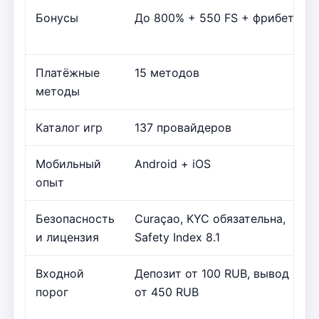
Бонусы
До 800% + 550 FS + фрибеты
Платёжные
15 методов
методы
Каталог игр
137 провайдеров
Мобильный
Android + iOS
опыт
Безопасность
Curaçao, KYC обязательна,
и лицензия
Safety Index 8.1
Входной
Депозит от 100 RUB, вывод
порог
от 450 RUB