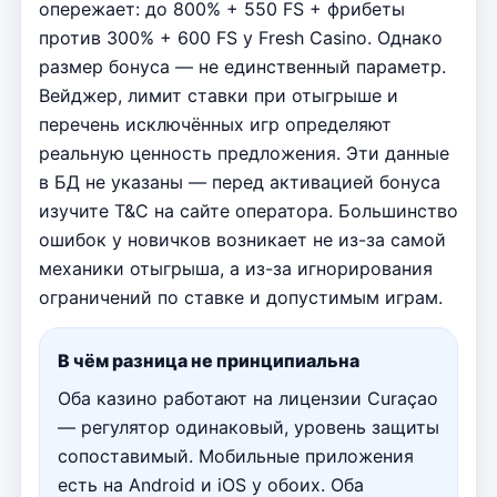
опережает: до 800% + 550 FS + фрибеты
против 300% + 600 FS у Fresh Casino. Однако
размер бонуса — не единственный параметр.
Вейджер, лимит ставки при отыгрыше и
перечень исключённых игр определяют
реальную ценность предложения. Эти данные
в БД не указаны — перед активацией бонуса
изучите T&C на сайте оператора. Большинство
ошибок у новичков возникает не из-за самой
механики отыгрыша, а из-за игнорирования
ограничений по ставке и допустимым играм.
В чём разница не принципиальна
Оба казино работают на лицензии Curaçao
— регулятор одинаковый, уровень защиты
сопоставимый. Мобильные приложения
есть на Android и iOS у обоих. Оба