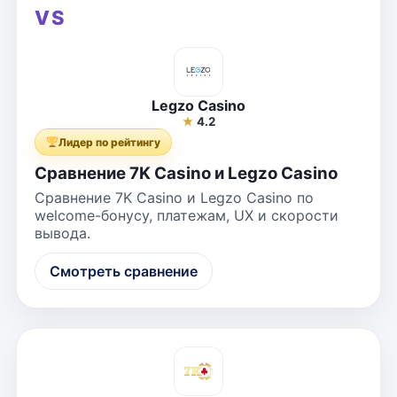
VS
Legzo Casino
★
4.2
Лидер по рейтингу
Сравнение 7K Casino и Legzo Casino
Сравнение 7K Casino и Legzo Casino по
welcome-бонусу, платежам, UX и скорости
вывода.
Смотреть сравнение