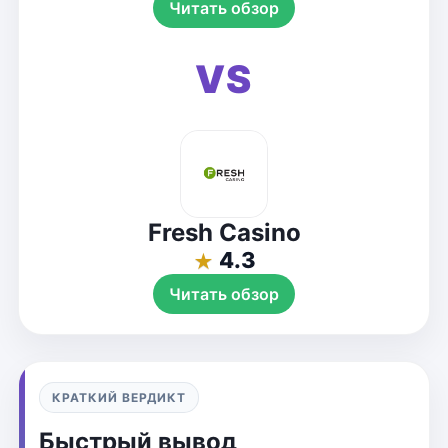
Читать обзор
VS
Fresh Casino
4.3
★
Читать обзор
КРАТКИЙ ВЕРДИКТ
Быстрый вывод