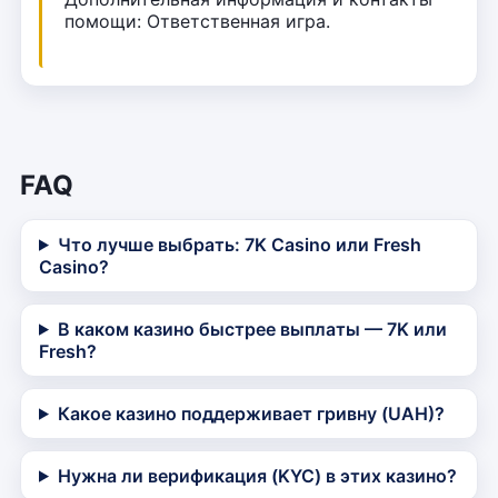
помощи:
Ответственная игра
.
FAQ
Что лучше выбрать: 7K Casino или Fresh
Casino?
В каком казино быстрее выплаты — 7K или
Fresh?
Какое казино поддерживает гривну (UAH)?
Нужна ли верификация (KYC) в этих казино?