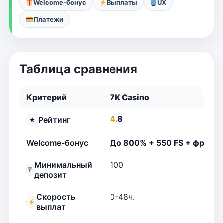
Welcome-бонус
Выплаты
UX
Платежи
Таблица сравнения
Критерий
7K Casino
4.8
Рейтинг
★
Welcome-бонус
До 800% + 550 FS + фрибе
Минимальный
100
₸
депозит
Скорость
0-48ч.
выплат