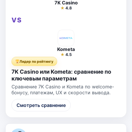
7K Casino
★
4.8
VS
Kometa
★
4.5
Лидер по рейтингу
7K Casino или Kometa: сравнение по
ключевым параметрам
Сравнение 7K Casino и Kometa по welcome-
бонусу, платежам, UX и скорости вывода.
Смотреть сравнение