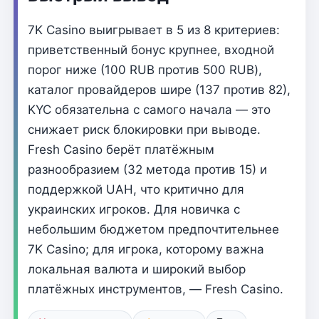
7K Casino выигрывает в 5 из 8 критериев:
приветственный бонус крупнее, входной
порог ниже (100 RUB против 500 RUB),
каталог провайдеров шире (137 против 82),
KYC обязательна с самого начала — это
снижает риск блокировки при выводе.
Fresh Casino берёт платёжным
разнообразием (32 метода против 15) и
поддержкой UAH, что критично для
украинских игроков. Для новичка с
небольшим бюджетом предпочтительнее
7K Casino; для игрока, которому важна
локальная валюта и широкий выбор
платёжных инструментов, — Fresh Casino.