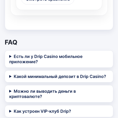
FAQ
Есть ли у Drip Casino мобильное
приложение?
Какой минимальный депозит в Drip Casino?
Можно ли выводить деньги в
криптовалюте?
Как устроен VIP-клуб Drip?