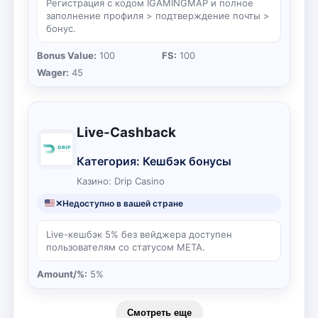
Регистрация с кодом IGAMINGMAP и полное
заполнение профиля > подтверждение почты >
бонус.
Bonus Value:
100
FS:
100
Wager:
45
Live-Cashback
Категория: Кешбэк бонусы
Казино:
Drip Casino
✕
Недоступно в вашей стране
Live-кешбэк 5% без вейджера доступен
пользователям со статусом META.
Amount/%:
5%
Смотреть еще