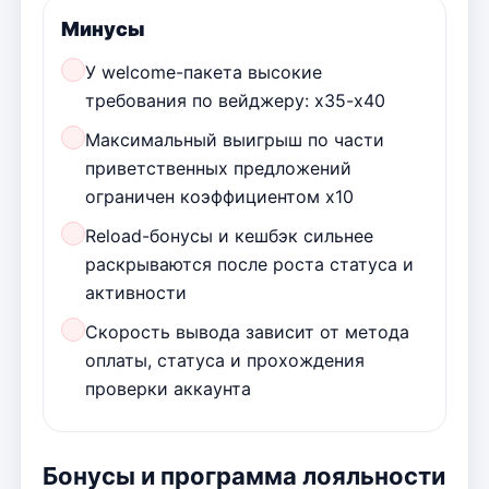
Минусы
У welcome-пакета высокие
требования по вейджеру: x35-x40
Максимальный выигрыш по части
приветственных предложений
ограничен коэффициентом x10
Reload-бонусы и кешбэк сильнее
раскрываются после роста статуса и
активности
Скорость вывода зависит от метода
оплаты, статуса и прохождения
проверки аккаунта
Бонусы и программа лояльности