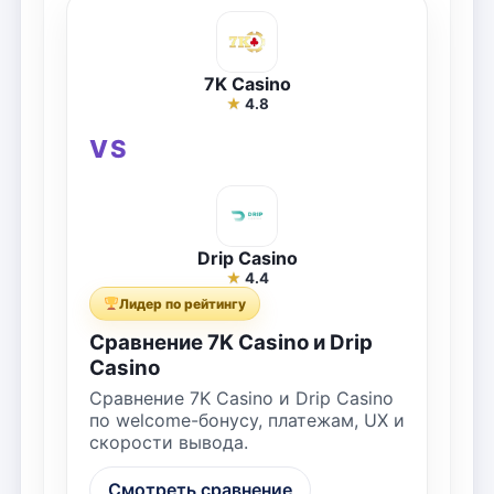
7K Casino
★
4.8
VS
Drip Casino
★
4.4
Лидер по рейтингу
Сравнение 7K Casino и Drip
Casino
Сравнение 7K Casino и Drip Casino
по welcome-бонусу, платежам, UX и
скорости вывода.
Смотреть сравнение