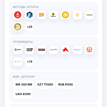
МЕТОДЫ ОПЛАТЫ
+24
ПРОВАЙДЕРЫ
+74
МИН. ДЕПОЗИТ
INR 300 INR
KZT ₸1000
RUB ₽500
UAH ₴300