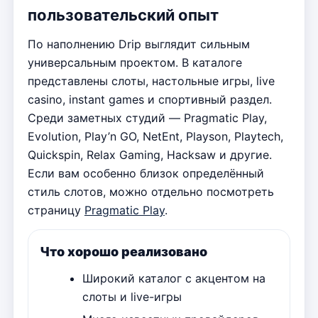
пользовательский опыт
По наполнению Drip выглядит сильным
универсальным проектом. В каталоге
представлены слоты, настольные игры, live
casino, instant games и спортивный раздел.
Среди заметных студий — Pragmatic Play,
Evolution, Play’n GO, NetEnt, Playson, Playtech,
Quickspin, Relax Gaming, Hacksaw и другие.
Если вам особенно близок определённый
стиль слотов, можно отдельно посмотреть
страницу
Pragmatic Play
.
Что хорошо реализовано
Широкий каталог с акцентом на
слоты и live-игры