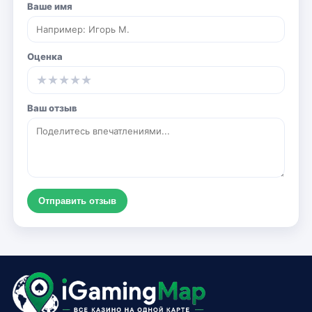
Ваше имя
Оценка
★
★
★
★
★
Ваш отзыв
Отправить отзыв