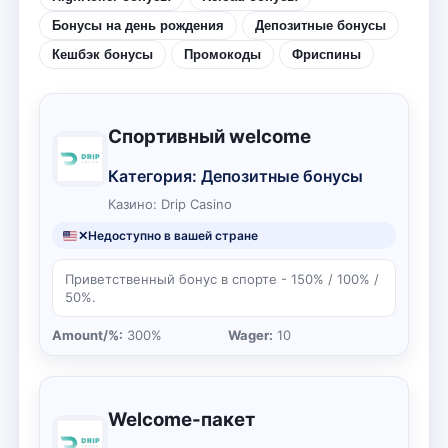
Бонусы на день рождения
Депозитные бонусы
Кешбэк бонусы
Промокоды
Фриспины
Спортивный welcome
Категория: Депозитные бонусы
Казино:
Drip Casino
✕
Недоступно в вашей стране
Приветственный бонус в спорте - 150% / 100% /
50%.
Amount/%:
300%
Wager:
10
Welcome-пакет