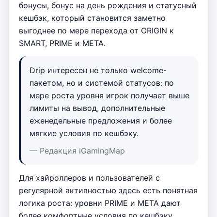
бонусы, бонус на день рождения и статусный
кешбэк, который становится заметно
выгоднее по мере перехода от ORIGIN к
SMART, PRIME и META.
Drip интересен не только welcome-
пакетом, но и системой статусов: по
мере роста уровня игрок получает выше
лимиты на вывод, дополнительные
еженедельные предложения и более
мягкие условия по кешбэку.
— Редакция iGamingMap
Для хайроллеров и пользователей с
регулярной активностью здесь есть понятная
логика роста: уровни PRIME и META дают
более комфортные условия по кешбэку,