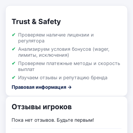
Trust & Safety
Проверяем наличие лицензии и
регулятора
Анализируем условия бонусов (wager,
лимиты, исключения)
Проверяем платежные методы и скорость
выплат
Изучаем отзывы и репутацию бренда
Правовая информация →
Отзывы игроков
Пока нет отзывов. Будьте первым!