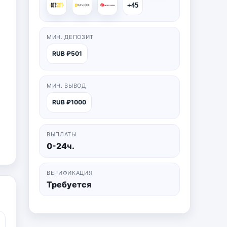
+45
МИН. ДЕПОЗИТ
RUB ₽501
МИН. ВЫВОД
RUB ₽1000
ВЫПЛАТЫ
0-24ч.
ВЕРИФИКАЦИЯ
Требуется