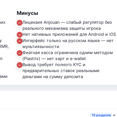
Минусы
ших
Лицензия Anjouan — слабый регулятор без
−
реального механизма защиты игрока
Нет нативных приложений для Android и iOS
−
y
Интерфейс только на русском языке — нет
−
XMR,
мультиязычности
Фиатная касса ограничена одним методом
−
то
(Piastrix) — нет карт и e-wallet
Вывод требует полного KYC и
−
предварительных ставок реальными
рами
деньгами на сумму депозита
10 разделов
▾