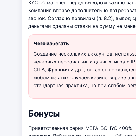
KYC обязателен: перед выводом казино зап
Компания вправе дополнительно потребова
звонок. Согласно правилам (п. 8.2), вывод
деньгами сделаны ставки на сумму не мене
Чего избегать
Создание нескольких аккаунтов, использ
неверных персональных данных, игра с IP
США, Франция и др.), отказ от прохожде
любом из этих случаев казино вправе анн
стандартная практика, но при слабом ре
Бонусы
Приветственная серия МЕГА-БОНУС 400% — 