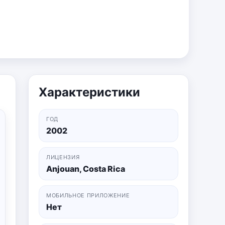
Характеристики
ГОД
2002
ЛИЦЕНЗИЯ
Anjouan, Costa Rica
МОБИЛЬНОЕ ПРИЛОЖЕНИЕ
Нет