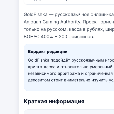
GoldFishka — русскоязычное онлайн-ка
Anjouan Gaming Authority. Проект орие
только на русском, касса в рублях, ш
БОНУС 400% + 200 фриспинов.
Вердикт редакции
GoldFishka подойдёт русскоязычным игро
крипто-касса и относительно умеренный 
независимого арбитража и ограниченная ф
депозитом стоит внимательно изучить ус
Краткая информация