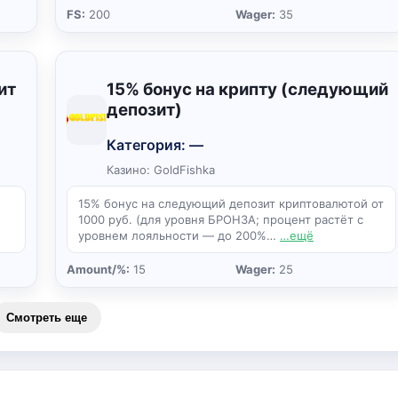
FS:
200
Wager:
35
ит
15% бонус на крипту (следующий
депозит)
Категория: —
Казино:
GoldFishka
15% бонус на следующий депозит криптовалютой от
1000 руб. (для уровня БРОНЗА; процент растёт с
уровнем лояльности — до 200%…
…ещё
Amount/%:
15
Wager:
25
Смотреть еще