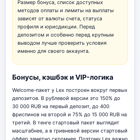
Размер бонуса, список доступных
методов оплаты и лимиты на выплаты
зависят от валюты счета, статуса
профиля и юрисдикции. Перед
депозитом и особенно перед крупным
выводом лучше проверить условия
именно для своего аккаунта.
Бонусы, кэшбэк и VIP-логика
Welcome-пакет у Lex построен вокруг первых
депозитов. В рублевой версии это 150% до
30 000 RUB на первый депозит, до 400
фриспинов на второй и 75% до 15 000 RUB на
третий. В тенге стартовый пакет выглядит
масштабнее, а в гривневой версии стартовый
оффер заметно скромнее. Поэтому Lex важно