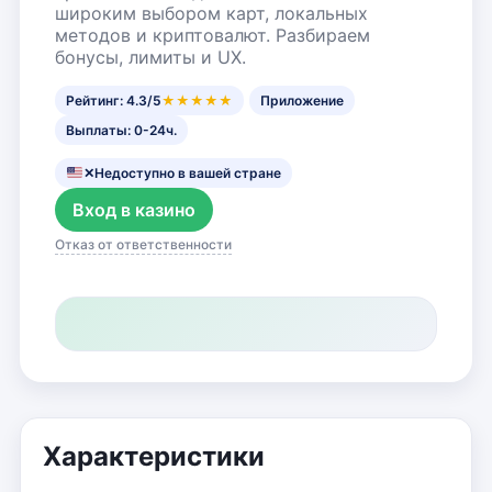
широким выбором карт, локальных
методов и криптовалют. Разбираем
бонусы, лимиты и UX.
★
★
★
★
★
Рейтинг: 4.3/5
Приложение
Выплаты: 0-24ч.
✕
Недоступно в вашей стране
Вход в казино
Отказ от ответственности
Характеристики