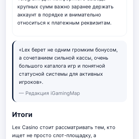
крупных сумм важно заранее держать
аккаунт в порядке и внимательно
относиться к платежным реквизитам.
«Lex берет не одним громким бонусом,
а сочетанием сильной кассы, очень
большого каталога игр и понятной
статусной системы для активных
игроков».
— Редакция iGamingMap
Итоги
Lex Casino стоит рассматривать тем, кто
ищет не просто слот-площадку, а