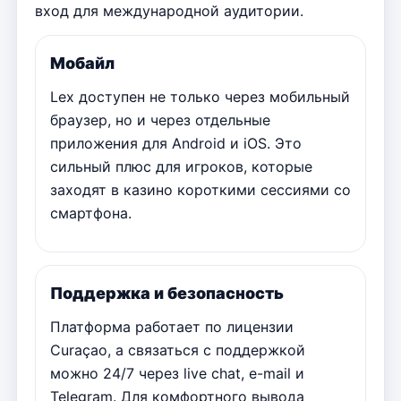
вход для международной аудитории.
Мобайл
Lex доступен не только через мобильный
браузер, но и через отдельные
приложения для Android и iOS. Это
сильный плюс для игроков, которые
заходят в казино короткими сессиями со
смартфона.
Поддержка и безопасность
Платформа работает по лицензии
Curaçao, а связаться с поддержкой
можно 24/7 через live chat, e-mail и
Telegram. Для комфортного вывода