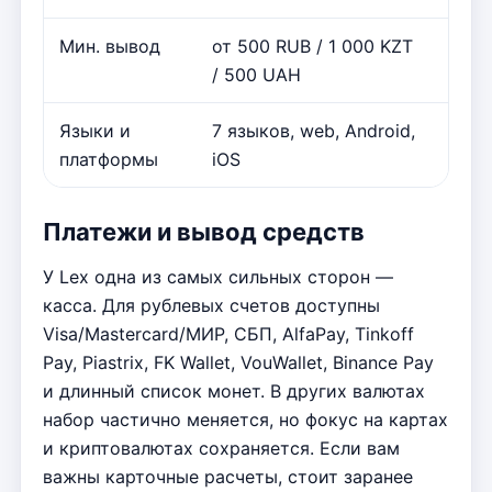
Мин. вывод
от 500 RUB / 1 000 KZT
Пор
/ 500 UAH
Языки и
7 языков, web, Android,
Под
платформы
iOS
Платежи и вывод средств
У Lex одна из самых сильных сторон —
касса. Для рублевых счетов доступны
Visa/Mastercard/МИР, СБП, AlfaPay, Tinkoff
Pay, Piastrix, FK Wallet, VouWallet, Binance Pay
и длинный список монет. В других валютах
набор частично меняется, но фокус на картах
и криптовалютах сохраняется. Если вам
важны карточные расчеты, стоит заранее