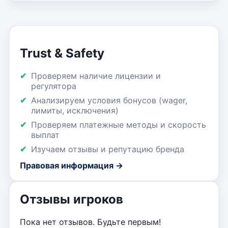
Trust & Safety
Проверяем наличие лицензии и
регулятора
Анализируем условия бонусов (wager,
лимиты, исключения)
Проверяем платежные методы и скорость
выплат
Изучаем отзывы и репутацию бренда
Правовая информация →
Отзывы игроков
Пока нет отзывов. Будьте первым!