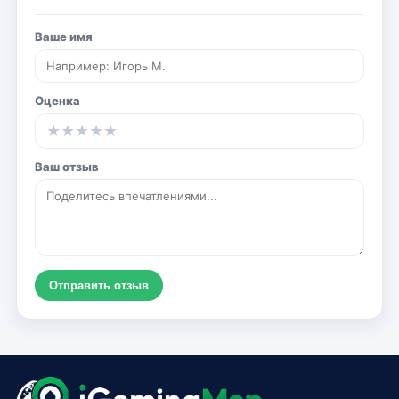
Ваше имя
Оценка
★
★
★
★
★
Ваш отзыв
Отправить отзыв