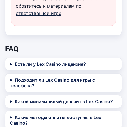
обратитесь к материалам по
ответственной игре
.
FAQ
Есть ли у Lex Casino лицензия?
Подходит ли Lex Casino для игры с
телефона?
Какой минимальный депозит в Lex Casino?
Какие методы оплаты доступны в Lex
Casino?