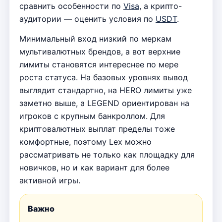
сравнить особенности по
Visa
, а крипто-
аудитории — оценить условия по
USDT
.
Минимальный вход низкий по меркам
мультивалютных брендов, а вот верхние
лимиты становятся интереснее по мере
роста статуса. На базовых уровнях вывод
выглядит стандартно, на HERO лимиты уже
заметно выше, а LEGEND ориентирован на
игроков с крупным банкроллом. Для
криптовалютных выплат пределы тоже
комфортные, поэтому Lex можно
рассматривать не только как площадку для
новичков, но и как вариант для более
активной игры.
Важно