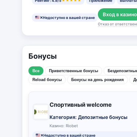
★
★
★
★
★
Рейтинг: 4.9/5
Приложение
Выплаты:
Вход в казино
✕
Недоступно в вашей стране
Отказ от ответствен
Бонусы
Все
Приветственные бонусы
Бездепозитны
Reload бонусы
Бонусы на день рождения
Д
Спортивный welcome
Категория: Депозитные бонусы
Казино:
Riobet
✕
Недоступно в вашей стране