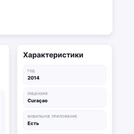
Характеристики
ГОД
2014
ЛИЦЕНЗИЯ
Curaçao
МОБИЛЬНОЕ ПРИЛОЖЕНИЕ
Есть