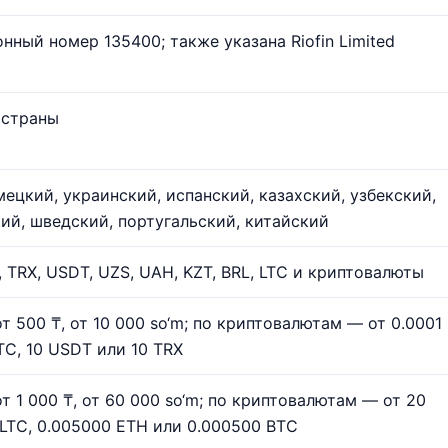
онный номер 135400; также указана Riofin Limited
 страны
мецкий, украинский, испанский, казахский, узбекский,
ий, шведский, португальский, китайский
, TRX, USDT, UZS, UAH, KZT, BRL, LTC и криптовалюты
от 500 ₸, от 10 000 so‘m; по криптовалютам — от 0.0001
LTC, 10 USDT или 10 TRX
от 1 000 ₸, от 60 000 so‘m; по криптовалютам — от 20
 LTC, 0.005000 ETH или 0.000500 BTC