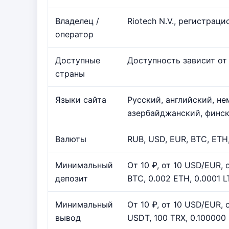
Владелец /
Riotech N.V., регистраци
оператор
Доступные
Доступность зависит от
страны
Языки сайта
Русский, английский, не
азербайджанский, финск
Валюты
RUB, USD, EUR, BTC, ETH
Минимальный
От 10 ₽, от 10 USD/EUR, 
депозит
BTC, 0.002 ETH, 0.0001 
Минимальный
От 10 ₽, от 10 USD/EUR, 
вывод
USDT, 100 TRX, 0.100000