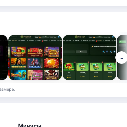
→
азмере.
Минусы