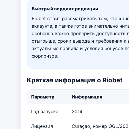
Быстрый вердикт редакции
Riobet стоит рассматривать тем, кто хоче
аккаунте, а также готов внимательно чи
особенно важно проверить доступность 
отыгрыше, сроки вывода и требования к
актуальные правила и условия бонусов п
сюрпризов.
Краткая информация о Riobet
Параметр
Информация
Год запуска
2014
Лицензия
Curaçao, номер OGL/202