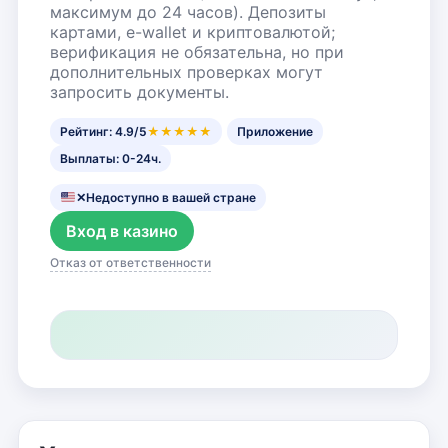
максимум до 24 часов). Депозиты
картами, e-wallet и криптовалютой;
верификация не обязательна, но при
дополнительных проверках могут
запросить документы.
★
★
★
★
★
Рейтинг: 4.9/5
Приложение
Выплаты: 0-24ч.
✕
Недоступно в вашей стране
Вход в казино
Отказ от ответственности