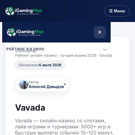
☰ Меню
×
РЕЙТИНГ КАЗИНО
iGamingMap
Рейтинг онлайн-казино - лучшие казино 2026
Vavada
БОНУСЫ
Обновлено:
6 июля 2026
ИГРЫ
Автор
▾
Алексей Давыдов
РАЗДЕЛЫ
ИНФОРМАЦИЯ
Vavada
Vavada — онлайн-казино со слотами,
лайв-играми и турнирами: 5000+ игр и
быстрые выплаты (обычно 15–120 минут,