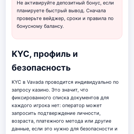
Не активируйте депозитный бонус, если
планируете быстрый вывод. Сначала
проверьте вейджер, сроки и правила по
бонусному балансу.
KYC, профиль и
безопасность
KYC в Vavada проводится индивидуально по
запросу казино. Это значит, что
фиксированного списка документов для
каждого игрока нет: оператор может
запросить подтверждение личности,
возраста, платежного метода или другие
данные, если это нужно для безопасности и