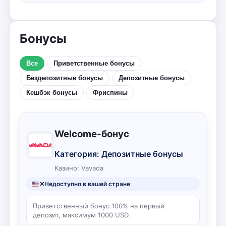
Бонусы
Все
Приветственные бонусы
Бездепозитные бонусы
Депозитные бонусы
Кешбэк бонусы
Фриспины
Welcome-бонус
Категория: Депозитные бонусы
Казино:
Vavada
✕
Недоступно в вашей стране
Приветственный бонус 100% на первый
депозит, максимум 1000 USD.