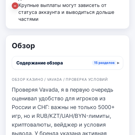
Крупные выплаты могут зависеть от
−
статуса аккаунта и выводиться дольше
частями
Обзор
Содержание обзора
15 разделов
▾
ОБЗОР КАЗИНО / VAVADA / ПРОВЕРКА УСЛОВИЙ
Проверяя Vavada, я в первую очередь
оценивал удобство для игроков из
России и СНГ: важны не только 5000+
игр, но и RUB/KZT/UAH/BYN-лимиты,
криптовалюты, вейджер и условия
вывода. У бренда указана активная