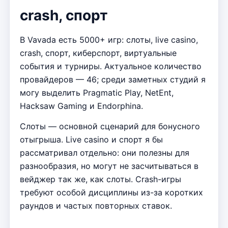
crash, спорт
В Vavada есть 5000+ игр: слоты, live casino,
crash, спорт, киберспорт, виртуальные
события и турниры. Актуальное количество
провайдеров — 46; среди заметных студий я
могу выделить Pragmatic Play, NetEnt,
Hacksaw Gaming и Endorphina.
Слоты — основной сценарий для бонусного
отыгрыша. Live casino и спорт я бы
рассматривал отдельно: они полезны для
разнообразия, но могут не засчитываться в
вейджер так же, как слоты. Crash-игры
требуют особой дисциплины из-за коротких
раундов и частых повторных ставок.