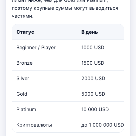
лимит ниже, чем для Gold или Platinum,
поэтому крупные суммы могут выводиться
частями.
Статус
В день
В
Beginner / Player
1000 USD
5
Bronze
1500 USD
7
Silver
2000 USD
1
Gold
5000 USD
2
Platinum
10 000 USD
5
Криптовалюты
до 1 000 000 USD в м