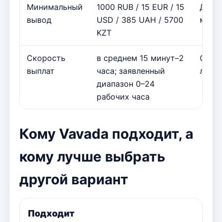
Минимальный
1000 RUB / 15 EUR / 15
Для м
вывод
USD / 385 UAH / 5700
може
KZT
Скорость
в среднем 15 минут–2
Срок 
выплат
часа; заявленный
лимит
диапазон 0–24
рабочих часа
Кому Vavada подходит, а
кому лучше выбрать
другой вариант
Подходит