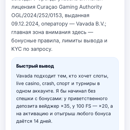
лицензия Curaçao Gaming Authority
OGL/2024/252/0153, выданная
09.12.2024, оператору — Vavada B.V.;
главная зона внимания здесь —
бонусные правила, лимиты вывода и
KYC по запросу.
Быстрый вывод
Vavada подходит тем, кто хочет слоты,
live casino, crash, спорт и турниры в
одном аккаунте. Я бы начинал без
спешки с бонусами: у приветственного
депозита вейджер ×35, у 100 FS — ×20, а
на активацию и отыгрыш любого бонуса
даётся 14 дней.