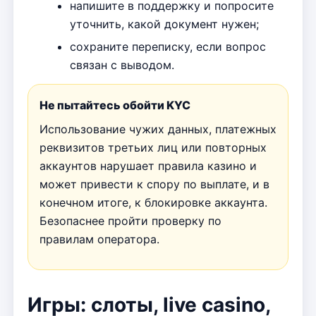
напишите в поддержку и попросите
уточнить, какой документ нужен;
сохраните переписку, если вопрос
связан с выводом.
Не пытайтесь обойти KYC
Использование чужих данных, платежных
реквизитов третьих лиц или повторных
аккаунтов нарушает правила казино и
может привести к спору по выплате, и в
конечном итоге, к блокировке аккаунта.
Безопаснее пройти проверку по
правилам оператора.
Игры: слоты, live casino,