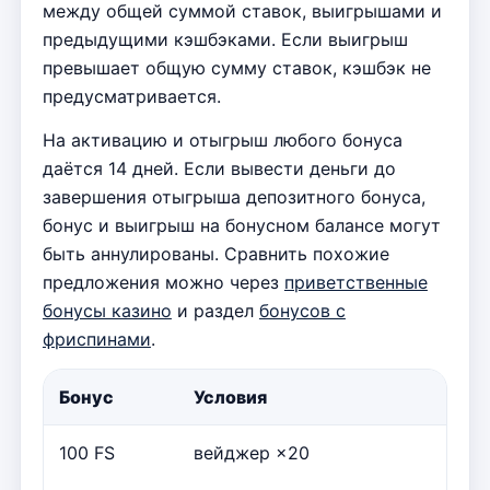
между общей суммой ставок, выигрышами и
предыдущими кэшбэками. Если выигрыш
превышает общую сумму ставок, кэшбэк не
предусматривается.
На активацию и отыгрыш любого бонуса
даётся 14 дней. Если вывести деньги до
завершения отыгрыша депозитного бонуса,
бонус и выигрыш на бонусном балансе могут
быть аннулированы. Сравнить похожие
предложения можно через
приветственные
бонусы казино
и раздел
бонусов с
фриспинами
.
Бонус
Условия
Что 
100 FS
вейджер ×20
Игру
макс