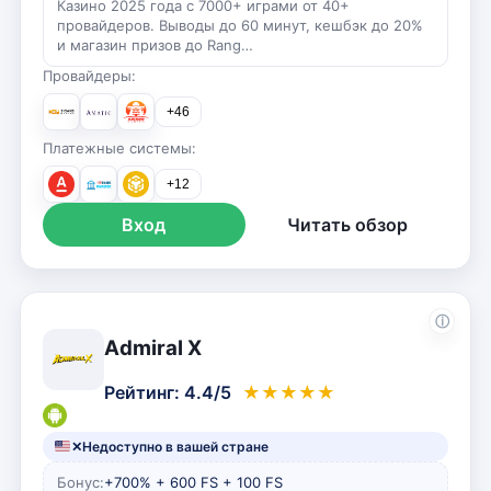
Казино 2025 года с 7000+ играми от 40+
провайдеров. Выводы до 60 минут, кешбэк до 20%
и магазин призов до Rang…
Провайдеры:
+46
Платежные системы:
+12
Вход
Читать обзор
ⓘ
Admiral X
Рейтинг: 4.4/5
★
★
★
★
★
✕
Недоступно в вашей стране
Бонус:
+700% + 600 FS + 100 FS