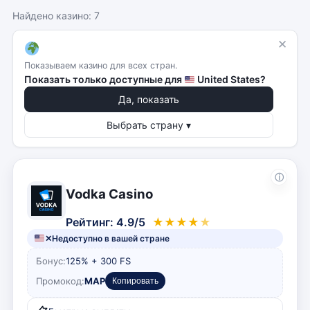
Найдено казино: 7
✕
Показываем казино для всех стран.
Показать только доступные для
United States?
Да, показать
Выбрать страну ▾
ⓘ
Vodka Casino
Рейтинг: 4.9/5
★
★
★
★
★
✕
Недоступно в вашей стране
Бонус:
125% + 300 FS
Промокод:
MAP
Копировать