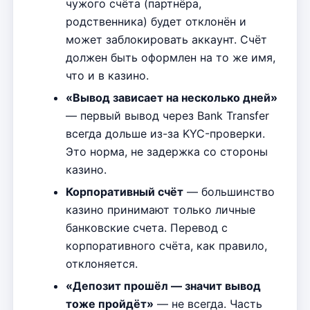
чужого счёта (партнёра,
родственника) будет отклонён и
может заблокировать аккаунт. Счёт
должен быть оформлен на то же имя,
что и в казино.
«Вывод зависает на несколько дней»
— первый вывод через Bank Transfer
всегда дольше из-за KYC-проверки.
Это норма, не задержка со стороны
казино.
Корпоративный счёт
— большинство
казино принимают только личные
банковские счета. Перевод с
корпоративного счёта, как правило,
отклоняется.
«Депозит прошёл — значит вывод
тоже пройдёт»
— не всегда. Часть