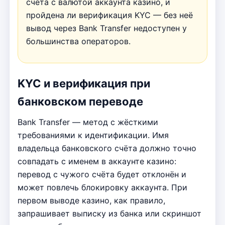
счёта с валютой аккаунта казино, и
пройдена ли верификация KYC — без неё
вывод через Bank Transfer недоступен у
большинства операторов.
KYC и верификация при
банковском переводе
Bank Transfer — метод с жёсткими
требованиями к идентификации. Имя
владельца банковского счёта должно точно
совпадать с именем в аккаунте казино:
перевод с чужого счёта будет отклонён и
может повлечь блокировку аккаунта. При
первом выводе казино, как правило,
запрашивает выписку из банка или скриншот