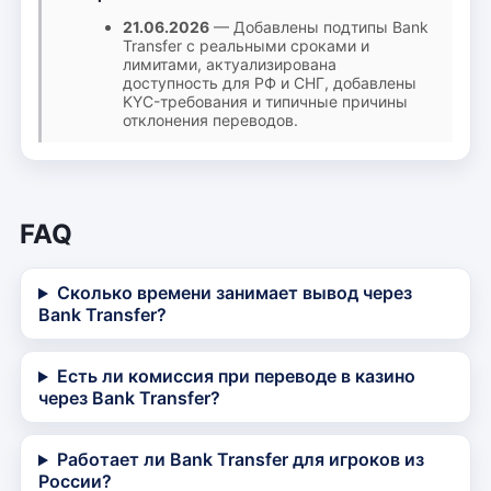
21.06.2026
— Добавлены подтипы Bank
Transfer с реальными сроками и
лимитами, актуализирована
доступность для РФ и СНГ, добавлены
KYC-требования и типичные причины
отклонения переводов.
FAQ
Сколько времени занимает вывод через
Bank Transfer?
Есть ли комиссия при переводе в казино
через Bank Transfer?
Работает ли Bank Transfer для игроков из
России?