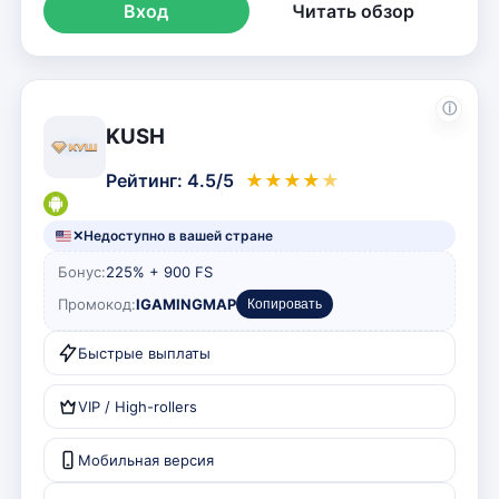
Вход
Читать обзор
ⓘ
KUSH
Рейтинг: 4.5/5
★
★
★
★
★
✕
Недоступно в вашей стране
Бонус:
225% + 900 FS
Промокод:
IGAMINGMAP
Копировать
Быстрые выплаты
VIP / High-rollers
Мобильная версия