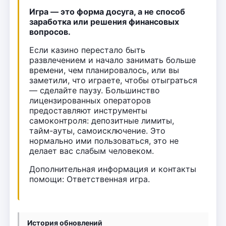
Игра — это форма досуга, а не способ
заработка или решения финансовых
вопросов.
Если казино перестало быть
развлечением и начало занимать больше
времени, чем планировалось, или вы
заметили, что играете, чтобы отыграться
— сделайте паузу. Большинство
лицензированных операторов
предоставляют инструменты
самоконтроля: депозитные лимиты,
тайм-ауты, самоисключение. Это
нормально ими пользоваться, это не
делает вас слабым человеком.
Дополнительная информация и контакты
помощи:
Ответственная игра
.
История обновлений