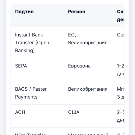
Подтип
Регион
Скоро
депози
Instant Bank
ЕС,
Секунд
Transfer (Open
Великобритания
Banking)
SEPA
Еврозона
1–2 ра
дня
BACS / Faster
Великобритания
Мгнове
Payments
3 дня
ACH
США
2–5 ра
дней