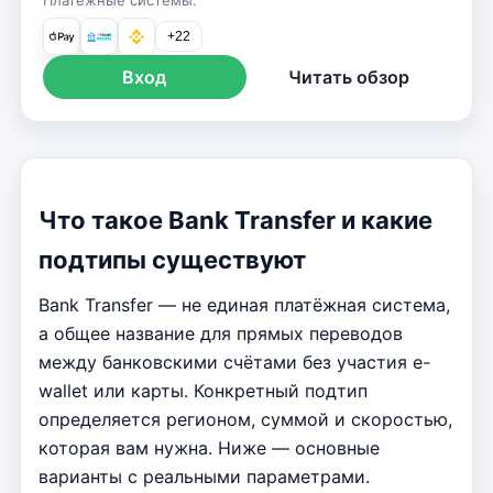
Платежные системы:
+22
Вход
Читать обзор
Что такое Bank Transfer и какие
подтипы существуют
Bank Transfer — не единая платёжная система,
а общее название для прямых переводов
между банковскими счётами без участия e-
wallet или карты. Конкретный подтип
определяется регионом, суммой и скоростью,
которая вам нужна. Ниже — основные
варианты с реальными параметрами.