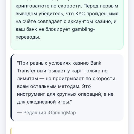
криптовалюте по скорости. Перед первым
выводом убедитесь, что KYC пройден, имя
на счёте совпадает с аккаунтом казино, и
ваш банк не блокирует gambling-
переводы.
"При равных условиях казино Bank
Transfer выигрывает у карт только по
лимитам — но проигрывает по скорости
всем остальным методам. Это
инструмент для крупных операций, а не
для ежедневной игры."
— Редакция iGamingMap