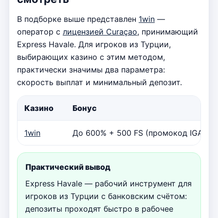
В подборке выше представлен
1win
—
оператор с
лицензией Curaçao
, принимающий
Express Havale. Для игроков из Турции,
выбирающих казино с этим методом,
практически значимы два параметра:
скорость выплат и минимальный депозит.
Казино
Бонус
1win
До 600% + 500 FS (промокод IGAMI
Практический вывод
Express Havale — рабочий инструмент для
игроков из Турции с банковским счётом:
депозиты проходят быстро в рабочее