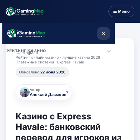
☰ Меню
×
РЕЙТИНГ КАЗИНО
iGamingMap
Рейтинг онлайн-казино - лучшие казино 2026
Платёжные системы
Express Havale
БОНУСЫ
Обновлено:
22 июня 2026
ИГРЫ
Автор
РАЗДЕЛЫ
▾
Алексей Давыдов
ИНФОРМАЦИЯ
Казино с Express
Havale: банковский
перевод для игроков из