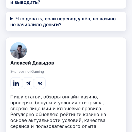
и выводить?
Что делать, если перевод ушёл, но казино
не зачислило деньги?
Алексей Давыдов
Эксперт по iGaming
Пишу статьи, обзоры онлайн-казино,
проверяю бонусы и условия отыгрыша,
сверяю лицензии и ключевые правила.
Регулярно обновляю рейтинги казино на
основе актуальности условий, качества
сервиса и пользовательского опыта.