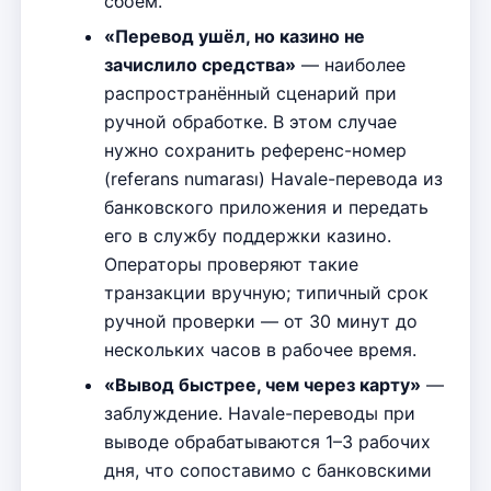
сбоем.
«Перевод ушёл, но казино не
зачислило средства»
— наиболее
распространённый сценарий при
ручной обработке. В этом случае
нужно сохранить референс-номер
(referans numarası) Havale-перевода из
банковского приложения и передать
его в службу поддержки казино.
Операторы проверяют такие
транзакции вручную; типичный срок
ручной проверки — от 30 минут до
нескольких часов в рабочее время.
«Вывод быстрее, чем через карту»
—
заблуждение. Havale-переводы при
выводе обрабатываются 1–3 рабочих
дня, что сопоставимо с банковскими