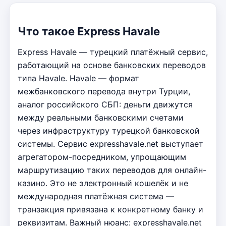
Что такое Express Havale
Express Havale — турецкий платёжный сервис,
работающий на основе банковских переводов
типа Havale. Havale — формат
межбанковского перевода внутри Турции,
аналог российского СБП: деньги движутся
между реальными банковскими счетами
через инфраструктуру турецкой банковской
системы. Сервис expresshavale.net выступает
агрегатором-посредником, упрощающим
маршрутизацию таких переводов для онлайн-
казино. Это не электронный кошелёк и не
международная платёжная система —
транзакция привязана к конкретному банку и
реквизитам. Важный нюанс: expresshavale.net