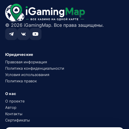
© 2026 iGamingMap. Все права защищены.
Юридические
Правовая информация
Политика конфиденциальности
Условия использования
Политика правок
О нас
О проекте
Автор
Контакты
Сертификаты