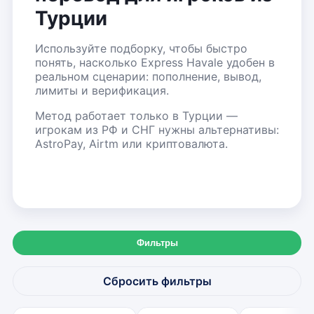
Турции
Используйте подборку, чтобы быстро
понять, насколько Express Havale удобен в
реальном сценарии: пополнение, вывод,
лимиты и верификация.
Метод работает только в Турции —
игрокам из РФ и СНГ нужны альтернативы:
AstroPay, Airtm или криптовалюта.
Фильтры
Сбросить фильтры