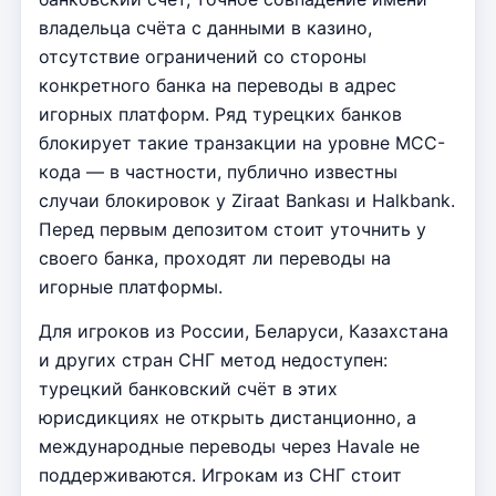
владельца счёта с данными в казино,
отсутствие ограничений со стороны
конкретного банка на переводы в адрес
игорных платформ. Ряд турецких банков
блокирует такие транзакции на уровне MCC-
кода — в частности, публично известны
случаи блокировок у Ziraat Bankası и Halkbank.
Перед первым депозитом стоит уточнить у
своего банка, проходят ли переводы на
игорные платформы.
Для игроков из России, Беларуси, Казахстана
и других стран СНГ метод недоступен:
турецкий банковский счёт в этих
юрисдикциях не открыть дистанционно, а
международные переводы через Havale не
поддерживаются. Игрокам из СНГ стоит