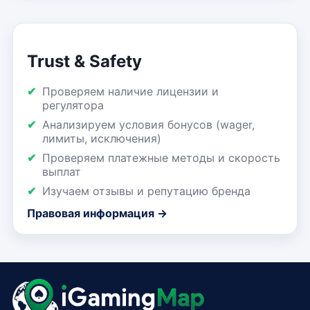
Trust & Safety
Проверяем наличие лицензии и
регулятора
Анализируем условия бонусов (wager,
лимиты, исключения)
Проверяем платежные методы и скорость
выплат
Изучаем отзывы и репутацию бренда
Правовая информация →