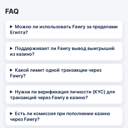
FAQ
Можно ли использовать Fawry за пределами
Египта?
Поддерживает ли Fawry вывод выигрышей
из казино?
Какой лимит одной транзакции через
Fawry?
Нужна ли верификация личности (KYC) для
транзакций через Fawry в казино?
Есть ли комиссия при пополнении казино
через Fawry?