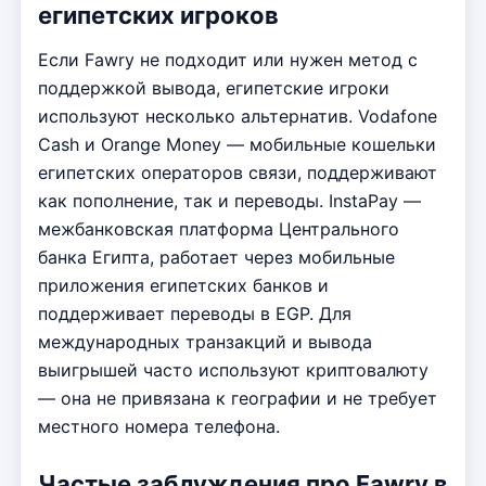
египетских игроков
Если Fawry не подходит или нужен метод с
поддержкой вывода, египетские игроки
используют несколько альтернатив. Vodafone
Cash и Orange Money — мобильные кошельки
египетских операторов связи, поддерживают
как пополнение, так и переводы. InstaPay —
межбанковская платформа Центрального
банка Египта, работает через мобильные
приложения египетских банков и
поддерживает переводы в EGP. Для
международных транзакций и вывода
выигрышей часто используют криптовалюту
— она не привязана к географии и не требует
местного номера телефона.
Частые заблуждения про Fawry в