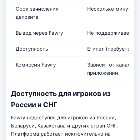
Срок зачисления
Несколько минут по
депозита
Вывод через Fawry
Не поддерживается
Доступность
Египет (требуется е
Комиссия Fawry
Зависит от канала о
приложении
Доступность для игроков из
России и СНГ
Fawry недоступен для игроков из России,
Беларуси, Казахстана и других стран СНГ.
Платформа работает исключительно на