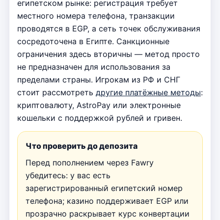
египетском рынке: регистрация требует
местного номера телефона, транзакции
проводятся в EGP, а сеть точек обслуживания
сосредоточена в Египте. Санкционные
ограничения здесь вторичны — метод просто
не предназначен для использования за
пределами страны. Игрокам из РФ и СНГ
стоит рассмотреть
другие платёжные методы
:
криптовалюту, AstroPay или электронные
кошельки с поддержкой рублей и гривен.
Что проверить до депозита
Перед пополнением через Fawry
убедитесь: у вас есть
зарегистрированный египетский номер
телефона; казино поддерживает EGP или
прозрачно раскрывает курс конвертации