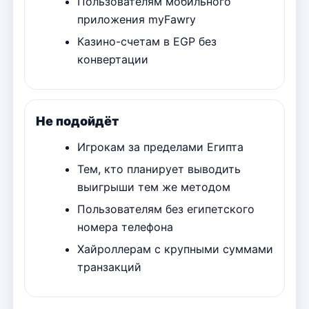
Пользователям мобильного
приложения myFawry
Казино-счетам в EGP без
конвертации
Не подойдёт
Игрокам за пределами Египта
Тем, кто планирует выводить
выигрыши тем же методом
Пользователям без египетского
номера телефона
Хайроллерам с крупными суммами
транзакций