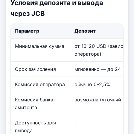
Условия депозита и вывода
через JCB
Параметр
Депозит
Минимальная сумма
от 10–20 USD (зависит о
оператора)
Срок зачисления
мгновенно — до 24 ч
Комиссия оператора
обычно 0–2,5%
Комиссия банка-
возможна (уточняйте в 
эмитента
Доступность для
—
вывода