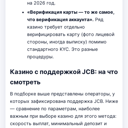
на 2026 год.
«Верификация карты — то же самое,
что верификация аккаунта».
Ряд
казино требует отдельно
верифицировать карту (фото лицевой
стороны, иногда выписку) помимо
стандартного KYC. Это разные
процедуры.
Казино с поддержкой JCB: на что
смотреть
В подборке выше представлены операторы, у
которых зафиксирована поддержка JCB. Ниже
— сравнение по параметрам, наиболее
важным при выборе казино для этого метода:
скорость выплат, минимальный депозит и