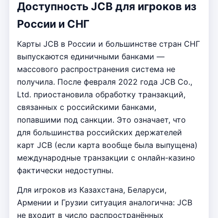
Доступность JCB для игроков из
России и СНГ
Карты JCB в России и большинстве стран СНГ
выпускаются единичными банками —
массового распространения система не
получила. После февраля 2022 года JCB Co.,
Ltd. приостановила обработку транзакций,
связанных с российскими банками,
попавшими под санкции. Это означает, что
для большинства российских держателей
карт JCB (если карта вообще была выпущена)
международные транзакции с онлайн-казино
фактически недоступны.
Для игроков из Казахстана, Беларуси,
Армении и Грузии ситуация аналогична: JCB
не входит в число распространённых