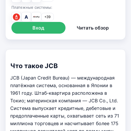
Платежные системы:
A
+39
Вход
Читать обзор
Что такое JCB
JCB (Japan Credit Bureau) — международная
платёжная система, основанная в Японии в
1961 году. Штаб-квартира расположена в
Токио; материнская компания — JCB Co., Ltd.
Система выпускает кредитные, дебетовые и
предоплаченные карты, охватывает сеть из 71
миллиона торговцев и насчитывает более 175