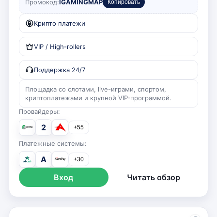
Промокод:
IGAMINGMAP
Копировать
Крипто платежи
VIP / High-rollers
Поддержка 24/7
Площадка со слотами, live-играми, спортом,
криптоплатежами и крупной VIP-программой.
Провайдеры:
2
+55
Платежные системы:
A
+30
Вход
Читать обзор