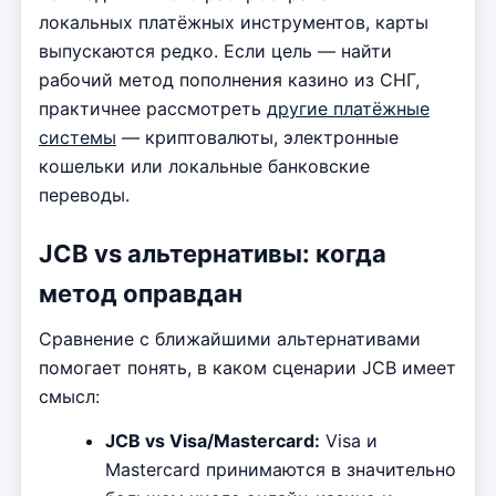
локальных платёжных инструментов, карты
выпускаются редко. Если цель — найти
рабочий метод пополнения казино из СНГ,
практичнее рассмотреть
другие платёжные
системы
— криптовалюты, электронные
кошельки или локальные банковские
переводы.
JCB vs альтернативы: когда
метод оправдан
Сравнение с ближайшими альтернативами
помогает понять, в каком сценарии JCB имеет
смысл:
JCB vs Visa/Mastercard:
Visa и
Mastercard принимаются в значительно