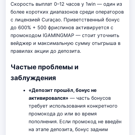
Скорость выплат 0–12 часов у 1win — один из
более коротких диапазонов среди операторов
с лицензией Curaçao. Приветственный бонус
до 600% + 500 фриспинов активируется с
промокодом IGAMINGMAP — стоит уточнить
вейджер и максимальную сумму отыгрыша в
правилах акции до депозита.
Частые проблемы и
заблуждения
«Депозит прошёл, бонус не
активировался»
— часть бонусов
требует использования конкретного
промокода до или во время
пополнения. Если промокод не введён
на этапе депозита, бонус задним