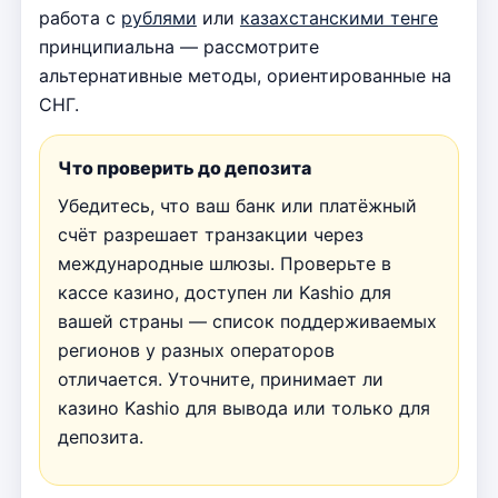
работа с
рублями
или
казахстанскими тенге
принципиальна — рассмотрите
альтернативные методы, ориентированные на
СНГ.
Что проверить до депозита
Убедитесь, что ваш банк или платёжный
счёт разрешает транзакции через
международные шлюзы. Проверьте в
кассе казино, доступен ли Kashio для
вашей страны — список поддерживаемых
регионов у разных операторов
отличается. Уточните, принимает ли
казино Kashio для вывода или только для
депозита.