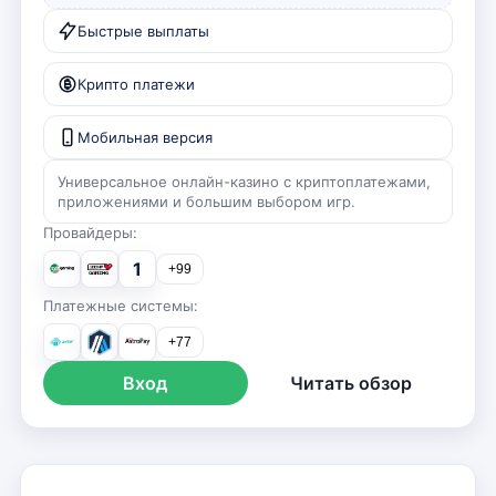
Быстрые выплаты
Крипто платежи
Мобильная версия
Универсальное онлайн-казино с криптоплатежами,
приложениями и большим выбором игр.
Провайдеры:
1
+99
Платежные системы:
+77
Вход
Читать обзор