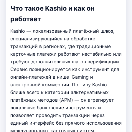
Что такое Kashio и как он
работает
Kashio — локализованный платёжный шлюз,
специализирующийся на обработке
транзакций в регионах, где традиционные
карточные платежи работают нестабильно или
требуют дополнительных шагов верификации.
Сервис позиционируется как инструмент для
онлайн-платежей в нише iGaming и
электронной коммерции. По типу Kashio
ближе всего к категории альтернативных
платёжных методов (APM) — он агрегирует
локальные банковские инструменты и
позволяет проводить транзакции через
единый интерфейс без прямого использования
международных карточных систем.