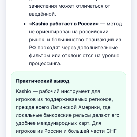
зачисления может отличаться от
введённой.
«Kashio работает в России»
— метод
не ориентирован на российский
рынок, и большинство транзакций из
РФ проходят через дополнительные
фильтры или отклоняются на уровне
процессинга.
Практический вывод
Kashio — рабочий инструмент для
игроков из поддерживаемых регионов,
прежде всего Латинской Америки, где
локальные банковские рельсы делают его
удобнее международных карт. Для
игроков из России и большей части СНГ