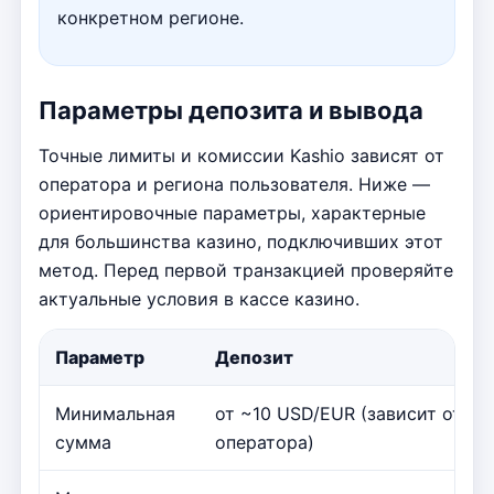
конкретном регионе.
Параметры депозита и вывода
Точные лимиты и комиссии Kashio зависят от
оператора и региона пользователя. Ниже —
ориентировочные параметры, характерные
для большинства казино, подключивших этот
метод. Перед первой транзакцией проверяйте
актуальные условия в кассе казино.
Параметр
Депозит
Минимальная
от ~10 USD/EUR (зависит от
сумма
оператора)