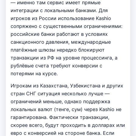
— именно там сервис имеет прямые
интеграции с локальными банками. Для
игроков из России использование Kashio
сопряжено с существенными ограничениями:
российские банки работают в условиях
санкционного давления, международные
платёжные шлюзы нередко блокируют
транзакции из РФ на уровне процессинга, а
рублёвые счета требуют конверсии с
потерями на курсе.
Игрокам из Казахстана, Узбекистана и других
стран СНГ ситуация несколько лучше —
ограничений меньше, однако поддержка
локальных валют (тенге, сум) через Kashio не
гарантирована. Фактически транзакции,
скорее всего, будут проходить в долларах или
евро с конверсией на стороне банка. Если