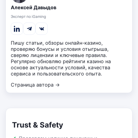
Алексей Давыдов
Эксперт по iGaming
Пишу статьи, обзоры онлайн-казино,
проверяю бонусы и условия отыгрыша,
сверяю лицензии и ключевые правила.
Регулярно обновляю рейтинги казино на
основе актуальности условий, качества
сервиса и пользовательского опыта.
Страница автора →
Trust & Safety