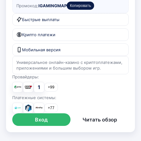
Промокод:
IGAMINGMAP
Копировать
Быстрые выплаты
Крипто платежи
Мобильная версия
Универсальное онлайн-казино с криптоплатежами,
приложениями и большим выбором игр.
Провайдеры:
1
+99
Платежные системы:
+77
Вход
Читать обзор