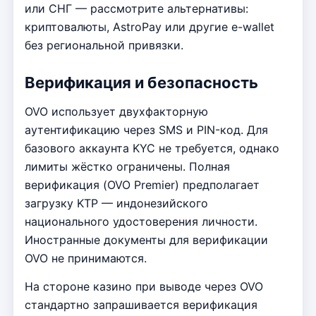
или СНГ — рассмотрите альтернативы:
криптовалюты, AstroPay или другие e-wallet
без региональной привязки.
Верификация и безопасность
OVO использует двухфакторную
аутентификацию через SMS и PIN-код. Для
базового аккаунта KYC не требуется, однако
лимиты жёстко ограничены. Полная
верификация (OVO Premier) предполагает
загрузку KTP — индонезийского
национального удостоверения личности.
Иностранные документы для верификации
OVO не принимаются.
На стороне казино при выводе через OVO
стандартно запрашивается верификация