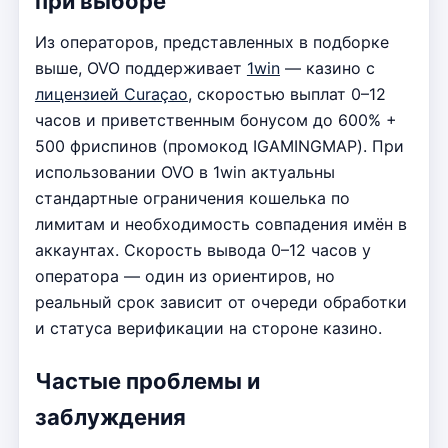
при выборе
Из операторов, представленных в подборке
выше, OVO поддерживает
1win
— казино с
лицензией Curaçao
, скоростью выплат 0–12
часов и приветственным бонусом до 600% +
500 фриспинов (промокод IGAMINGMAP). При
использовании OVO в 1win актуальны
стандартные ограничения кошелька по
лимитам и необходимость совпадения имён в
аккаунтах. Скорость вывода 0–12 часов у
оператора — один из ориентиров, но
реальный срок зависит от очереди обработки
и статуса верификации на стороне казино.
Частые проблемы и
заблуждения