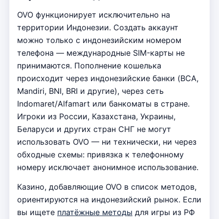
OVO функционирует исключительно на
территории Индонезии. Создать аккаунт
можно только с индонезийским номером
телефона — международные SIM-карты не
принимаются. Пополнение кошелька
происходит через индонезийские банки (BCA,
Mandiri, BNI, BRI и другие), через сеть
Indomaret/Alfamart или банкоматы в стране.
Игроки из России, Казахстана, Украины,
Беларуси и других стран СНГ не могут
использовать OVO — ни технически, ни через
обходные схемы: привязка к телефонному
номеру исключает анонимное использование.
Казино, добавляющие OVO в список методов,
ориентируются на индонезийский рынок. Если
вы ищете
платёжные методы
для игры из РФ