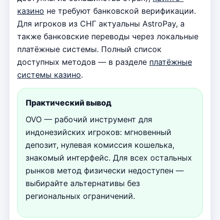
казино
не требуют банковской верификации.
Для игроков из СНГ актуальны AstroPay, а
также банковские переводы через локальные
платёжные системы. Полный список
доступных методов — в разделе
платёжные
системы казино
.
Практический вывод
OVO — рабочий инструмент для
индонезийских игроков: мгновенный
депозит, нулевая комиссия кошелька,
знакомый интерфейс. Для всех остальных
рынков метод физически недоступен —
выбирайте альтернативы без
региональных ограничений.