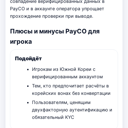
совпадение верифицированных данных в
PayCO и в аккаунте оператора упрощает
прохождение проверки при выводе.
Плюсы и минусы PayCO для
игрока
Подойдёт
Игрокам из Южной Кореи с
верифицированным аккаунтом
Тем, кто предпочитает расчёты в
корейских вонах без конвертации
Пользователям, ценящим
двухфакторную аутентификацию и
обязательный KYC