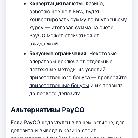
Конвертация валюты.
Казино,
работающее не в KRW, будет
конвертировать сумму по внутреннему
курсу — итоговая сумма на счёте
PayCO может отличаться от
ожидаемой.
Бонусные ограничения.
Некоторые
операторы исключают отдельные
платёжные методы из условий
приветственного бонуса — проверяйте
приветственные бонусы
и их правила
до первого депозита.
Альтернативы PayCO
Если PayCO недоступен в вашем регионе, для
депозита и вывода в казино стоит