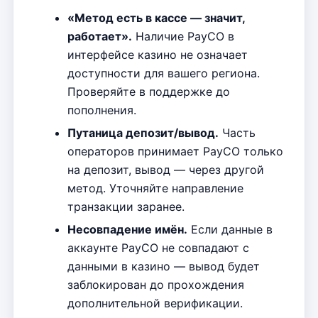
«Метод есть в кассе — значит,
работает».
Наличие PayCO в
интерфейсе казино не означает
доступности для вашего региона.
Проверяйте в поддержке до
пополнения.
Путаница депозит/вывод.
Часть
операторов принимает PayCO только
на депозит, вывод — через другой
метод. Уточняйте направление
транзакции заранее.
Несовпадение имён.
Если данные в
аккаунте PayCO не совпадают с
данными в казино — вывод будет
заблокирован до прохождения
дополнительной верификации.