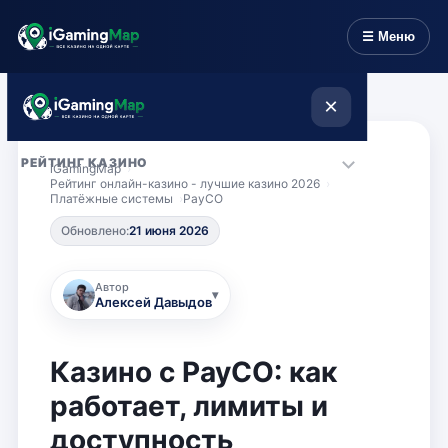
☰ Меню
×
РЕЙТИНГ КАЗИНО
iGamingMap
Рейтинг онлайн-казино - лучшие казино 2026
Платёжные системы
PayCO
БОНУСЫ
Обновлено:
21 июня 2026
ИГРЫ
Автор
РАЗДЕЛЫ
▾
Алексей Давыдов
ИНФОРМАЦИЯ
Казино с PayCO: как
работает, лимиты и
доступность