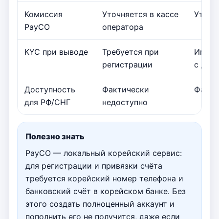
Комиссия
Уточняется в кассе
Уточн
PayCO
оператора
KYC при выводе
Требуется при
Имя в
регистрации
с дан
Доступность
Фактически
Факти
для РФ/СНГ
недоступно
Полезно знать
PayCO — локальный корейский сервис:
для регистрации и привязки счёта
требуется корейский номер телефона и
банковский счёт в корейском банке. Без
этого создать полноценный аккаунт и
пополнить его не получится, даже если