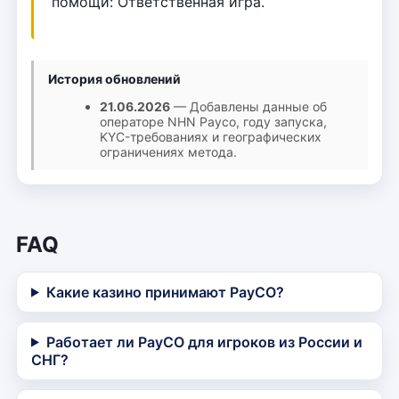
помощи:
Ответственная игра
.
История обновлений
21.06.2026
— Добавлены данные об
операторе NHN Payco, году запуска,
KYC-требованиях и географических
ограничениях метода.
FAQ
Какие казино принимают PayCO?
Работает ли PayCO для игроков из России и
СНГ?