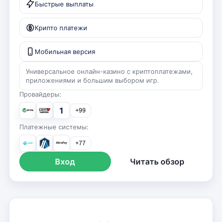
Быстрые выплаты
Крипто платежи
Мобильная версия
Универсальное онлайн-казино с криптоплатежами,
приложениями и большим выбором игр.
Провайдеры:
1
+99
Платежные системы:
+77
Вход
Читать обзор