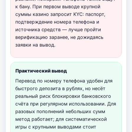
к бану. При первом выводе крупной
суммы казино запросит KYC: паспорт,
подтверждение номера телефона и
источника средств — лучше пройти
верификацию заранее, не дожидаясь
заявки на вывод.
Практический вывод
Перевод по номеру телефона удобен для
быстрого депозита в рублях, но несёт
реальный риск блокировки банковского
счёта при регулярном использовании. Для
разовых пополнений небольших сумм
метод работает; для систематической
игры с крупными выводами стоит