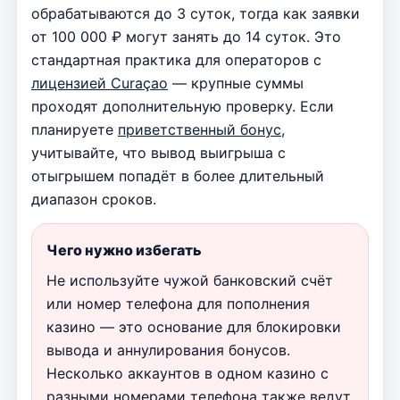
обрабатываются до 3 суток, тогда как заявки
от 100 000 ₽ могут занять до 14 суток. Это
стандартная практика для операторов с
лицензией Curaçao
— крупные суммы
проходят дополнительную проверку. Если
планируете
приветственный бонус
,
учитывайте, что вывод выигрыша с
отыгрышем попадёт в более длительный
диапазон сроков.
Чего нужно избегать
Не используйте чужой банковский счёт
или номер телефона для пополнения
казино — это основание для блокировки
вывода и аннулирования бонусов.
Несколько аккаунтов в одном казино с
разными номерами телефона также ведут