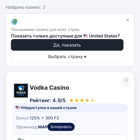
Найдено казино: 3
✕
Показываем казино для всех стран.
Показать только доступные для
United States?
Да, показать
Выбрать страну ▾
ⓘ
Vodka Casino
Рейтинг: 4.9/5
★
★
★
★
★
✕
Недоступно в вашей стране
Бонус:
125% + 300 FS
Промокод:
MAP
Копировать