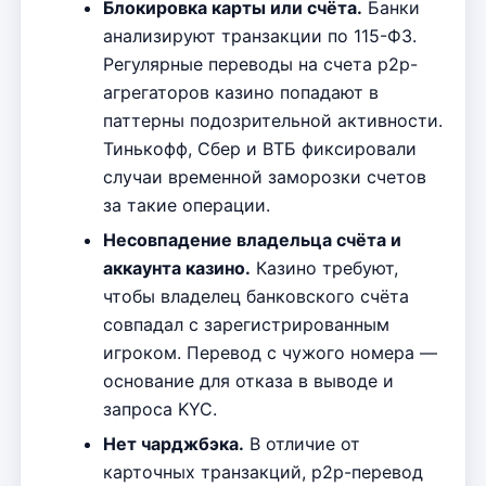
Блокировка карты или счёта.
Банки
анализируют транзакции по 115-ФЗ.
Регулярные переводы на счета p2p-
агрегаторов казино попадают в
паттерны подозрительной активности.
Тинькофф, Сбер и ВТБ фиксировали
случаи временной заморозки счетов
за такие операции.
Несовпадение владельца счёта и
аккаунта казино.
Казино требуют,
чтобы владелец банковского счёта
совпадал с зарегистрированным
игроком. Перевод с чужого номера —
основание для отказа в выводе и
запроса KYC.
Нет чарджбэка.
В отличие от
карточных транзакций, p2p-перевод