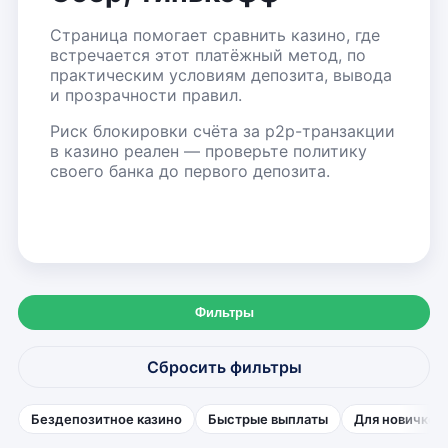
Страница помогает сравнить казино, где
встречается этот платёжный метод, по
практическим условиям депозита, вывода
и прозрачности правил.
Риск блокировки счёта за p2p-транзакции
в казино реален — проверьте политику
своего банка до первого депозита.
Фильтры
Сбросить фильтры
Бездепозитное казино
Быстрые выплаты
Для новичков