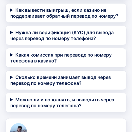
Как вывести выигрыш, если казино не
поддерживает обратный перевод по номеру?
Нужна ли верификация (KYC) для вывода
через перевод по номеру телефона?
Какая комиссия при переводе по номеру
телефона в казино?
Сколько времени занимает вывод через
перевод по номеру телефона?
Можно ли и пополнять, и выводить через
перевод по номеру телефона?