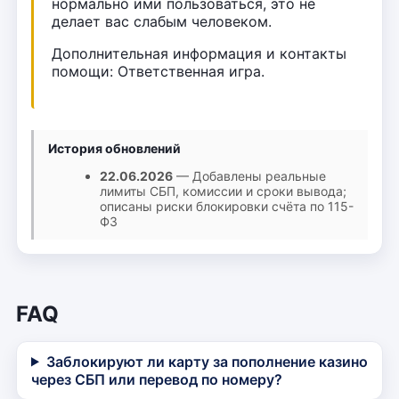
нормально ими пользоваться, это не
делает вас слабым человеком.
Дополнительная информация и контакты
помощи:
Ответственная игра
.
История обновлений
22.06.2026
— Добавлены реальные
лимиты СБП, комиссии и сроки вывода;
описаны риски блокировки счёта по 115-
ФЗ
FAQ
Заблокируют ли карту за пополнение казино
через СБП или перевод по номеру?