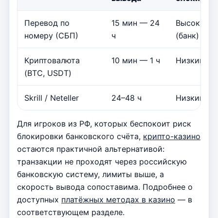
Перевод по
15 мин — 24
Высокий
номеру (СБП)
ч
(банк)
Криптовалюта
10 мин — 1 ч
Низкий
(BTC, USDT)
Skrill / Neteller
24–48 ч
Низкий
Для игроков из РФ, которых беспокоит риск
блокировки банковского счёта,
крипто-казино
остаются практичной альтернативой:
транзакции не проходят через российскую
банковскую систему, лимиты выше, а
скорость вывода сопоставима. Подробнее о
доступных
платёжных методах в казино
— в
соответствующем разделе.