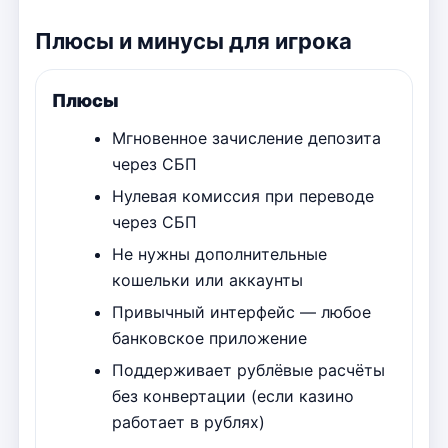
Плюсы и минусы для игрока
Плюсы
Мгновенное зачисление депозита
через СБП
Нулевая комиссия при переводе
через СБП
Не нужны дополнительные
кошельки или аккаунты
Привычный интерфейс — любое
банковское приложение
Поддерживает рублёвые расчёты
без конвертации (если казино
работает в рублях)