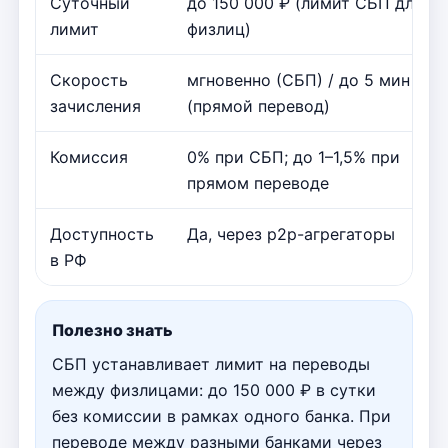
Суточный
до 150 000 ₽ (лимит СБП для
лимит
физлиц)
Скорость
мгновенно (СБП) / до 5 мин
зачисления
(прямой перевод)
Комиссия
0% при СБП; до 1–1,5% при
прямом переводе
Доступность
Да, через p2p-агрегаторы
в РФ
Полезно знать
СБП устанавливает лимит на переводы
между физлицами: до 150 000 ₽ в сутки
без комиссии в рамках одного банка. При
переводе между разными банками через