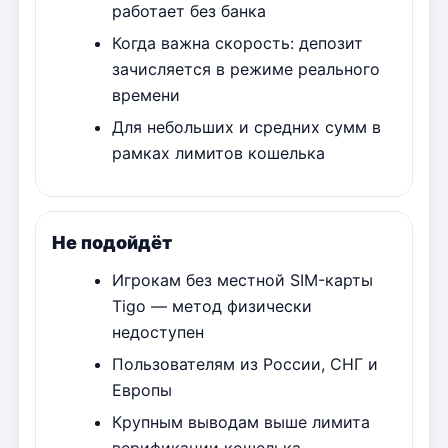
работает без банка
Когда важна скорость: депозит
зачисляется в режиме реального
времени
Для небольших и средних сумм в
рамках лимитов кошелька
Не подойдёт
Игрокам без местной SIM-карты
Tigo — метод физически
недоступен
Пользователям из России, СНГ и
Европы
Крупным выводам выше лимита
верификации кошелька