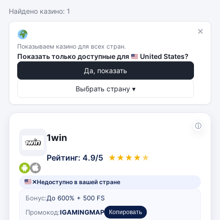
Найдено казино: 1
✕
Показываем казино для всех стран.
Показать только доступные для
United States?
Да, показать
Выбрать страну ▾
ⓘ
1win
Рейтинг: 4.9/5
★
★
★
★
★
✕
Недоступно в вашей стране
Бонус:
До 600% + 500 FS
Промокод:
IGAMINGMAP
Копировать