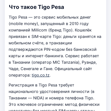
Что такое Tigo Pesa
Tigo Pesa — это сервис мобильных денег
(mobile money), запущенный в 2010 году
компанией Millicom (бренд Tigo). Кошелёк
привязан к SIM-карте Tigo: деньги хранятся на
мобильном счёте, а транзакции
подтверждаются PIN-кодом без банковской
карты и интернет-банкинга. Сервис работает
в Танзании (оператор MIC Tanzania), Руанде,
Чаде, Сенегале и Гане. Официальный сайт
оператора:
tigo.co.tz
.
Регистрация в Tigo Pesa требует
национального удостоверения личности (в
Танзании — NIDA) и номера телефона Tigo.
Это ключевое ограничение: метод физически
недоступен без местной SIM-карты страны