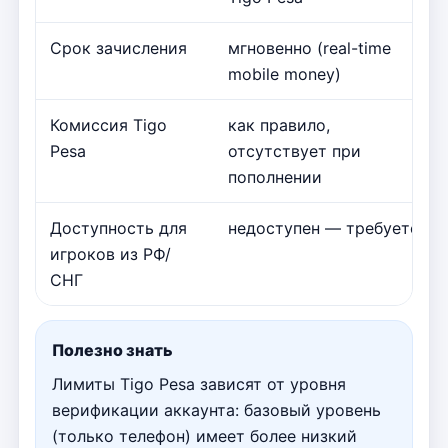
Срок зачисления
мгновенно (real-time
mobile money)
Комиссия Tigo
как правило,
Pesa
отсутствует при
пополнении
Доступность для
недоступен — требуется ме
игроков из РФ/
СНГ
Полезно знать
Лимиты Tigo Pesa зависят от уровня
верификации аккаунта: базовый уровень
(только телефон) имеет более низкий