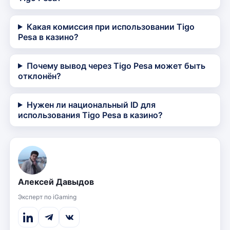
Какая комиссия при использовании Tigo
Pesa в казино?
Почему вывод через Tigo Pesa может быть
отклонён?
Нужен ли национальный ID для
использования Tigo Pesa в казино?
Алексей Давыдов
Эксперт по iGaming