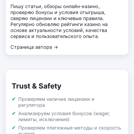
Пишу статьи, обзоры онлайн-казино,
проверяю бонусы и условия отыгрыша,
сверяю лицензии и ключевые правила.
Регулярно обновляю рейтинги казино на
основе актуальности условий, качества
сервиса и пользовательского опыта.
Страница автора →
Trust & Safety
Проверяем наличие лицензии и
регулятора
Анализируем условия бонусов (wager,
лимиты, исключения)
Проверяем платежные методы и скорость
выплат