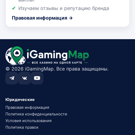
Изучаем отзывы и репутацию бренда
Правовая информация →
© 2026 iGamingMap. Все права защищены.
Юридические
Правовая информация
Политика конфиденциальности
Условия использования
Политика правок