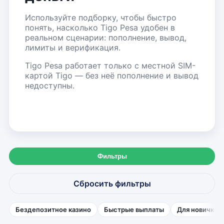
Используйте подборку, чтобы быстро
понять, насколько Tigo Pesa удобен в
реальном сценарии: пополнение, вывод,
лимиты и верификация.
Tigo Pesa работает только с местной SIM-
картой Tigo — без неё пополнение и вывод
недоступны.
Фильтры
Сбросить фильтры
Бездепозитное казино
Быстрые выплаты
Для новичков