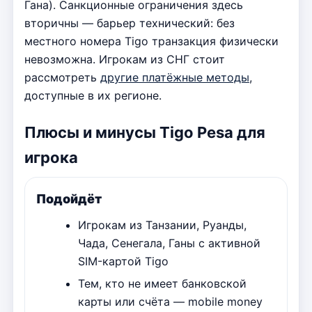
Гана). Санкционные ограничения здесь
вторичны — барьер технический: без
местного номера Tigo транзакция физически
невозможна. Игрокам из СНГ стоит
рассмотреть
другие платёжные методы
,
доступные в их регионе.
Плюсы и минусы Tigo Pesa для
игрока
Подойдёт
Игрокам из Танзании, Руанды,
Чада, Сенегала, Ганы с активной
SIM-картой Tigo
Тем, кто не имеет банковской
карты или счёта — mobile money