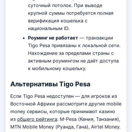
суточный потолок. При выводе
крупной суммы потребуется полная
верификация кошелька с
национальным ID.
Роуминг не работает
— транзакции
Tigo Pesa привязаны к локальной сети.
Нахождение за пределами страны с
активным роумингом не даёт доступа
к мобильному кошельку.
Альтернативы Tigo Pesa
Если Tigo Pesa недоступен — для игроков из
Восточной Африки рассмотрите другие mobile
money сервисы, которые принимают казино
из
общего рейтинга
: M-Pesa (Кения, Танзания),
MTN Mobile Money (Руанда, Гана), Airtel Money.