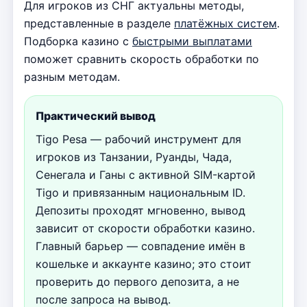
Для игроков из СНГ актуальны методы,
представленные в разделе
платёжных систем
.
Подборка казино с
быстрыми выплатами
поможет сравнить скорость обработки по
разным методам.
Практический вывод
Tigo Pesa — рабочий инструмент для
игроков из Танзании, Руанды, Чада,
Сенегала и Ганы с активной SIM-картой
Tigo и привязанным национальным ID.
Депозиты проходят мгновенно, вывод
зависит от скорости обработки казино.
Главный барьер — совпадение имён в
кошельке и аккаунте казино; это стоит
проверить до первого депозита, а не
после запроса на вывод.