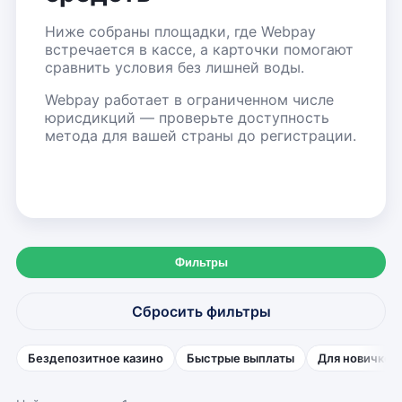
Ниже собраны площадки, где Webpay
встречается в кассе, а карточки помогают
сравнить условия без лишней воды.
Webpay работает в ограниченном числе
юрисдикций — проверьте доступность
метода для вашей страны до регистрации.
Фильтры
Сбросить фильтры
Бездепозитное казино
Быстрые выплаты
Для новичков