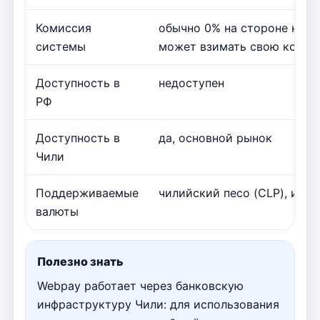
Комиссия
обычно 0% на стороне казин
системы
может взимать свою коми
Доступность в
недоступен
РФ
Доступность в
да, основной рынок
Чили
Поддерживаемые
чилийский песо (CLP), иног
валюты
Полезно знать
Webpay работает через банковскую
инфраструктуру Чили: для использования