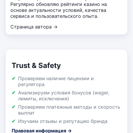
Регулярно обновляю рейтинги казино на
основе актуальности условий, качества
сервиса и пользовательского опыта.
Страница автора →
Trust & Safety
Проверяем наличие лицензии и
регулятора
Анализируем условия бонусов (wager,
лимиты, исключения)
Проверяем платежные методы и скорость
выплат
Изучаем отзывы и репутацию бренда
Правовая информация →