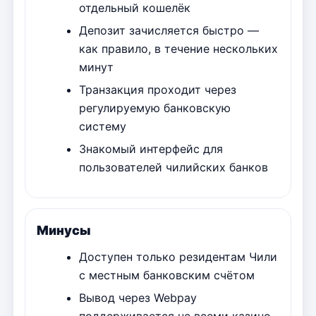
отдельный кошелёк
Депозит зачисляется быстро —
как правило, в течение нескольких
минут
Транзакция проходит через
регулируемую банковскую
систему
Знакомый интерфейс для
пользователей чилийских банков
Минусы
Доступен только резидентам Чили
с местным банковским счётом
Вывод через Webpay
поддерживается не всеми казино