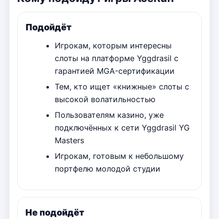
Подойдёт
Игрокам, которым интересны
слоты на платформе Yggdrasil с
гарантией MGA-сертификации
Тем, кто ищет «книжные» слоты с
высокой волатильностью
Пользователям казино, уже
подключённых к сети Yggdrasil YG
Masters
Игрокам, готовым к небольшому
портфелю молодой студии
Не подойдёт