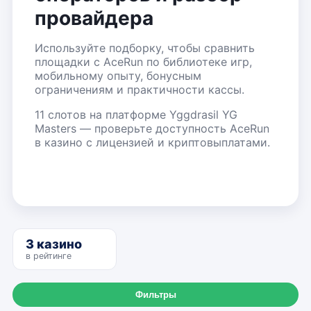
провайдера
Используйте подборку, чтобы сравнить
площадки с AceRun по библиотеке игр,
мобильному опыту, бонусным
ограничениям и практичности кассы.
11 слотов на платформе Yggdrasil YG
Masters — проверьте доступность AceRun
в казино с лицензией и криптовыплатами.
3 казино
в рейтинге
Фильтры