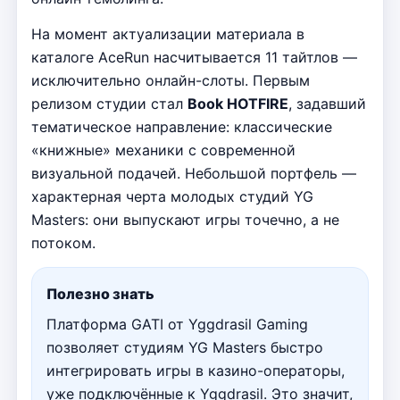
На момент актуализации материала в
каталоге AceRun насчитывается 11 тайтлов —
исключительно онлайн-слоты. Первым
релизом студии стал
Book HOTFIRE
, задавший
тематическое направление: классические
«книжные» механики с современной
визуальной подачей. Небольшой портфель —
характерная черта молодых студий YG
Masters: они выпускают игры точечно, а не
потоком.
Полезно знать
Платформа GATI от Yggdrasil Gaming
позволяет студиям YG Masters быстро
интегрировать игры в казино-операторы,
уже подключённые к Yggdrasil. Это значит,