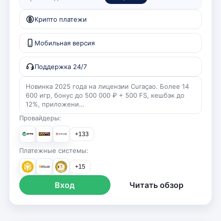
Крипто платежи
Мобильная версия
Поддержка 24/7
Новинка 2025 года на лицензии Curaçao. Более 14
600 игр, бонус до 500 000 ₽ + 500 FS, кешбэк до
12%, приложени…
Провайдеры:
+133
Платежные системы:
+15
Вход
Читать обзор