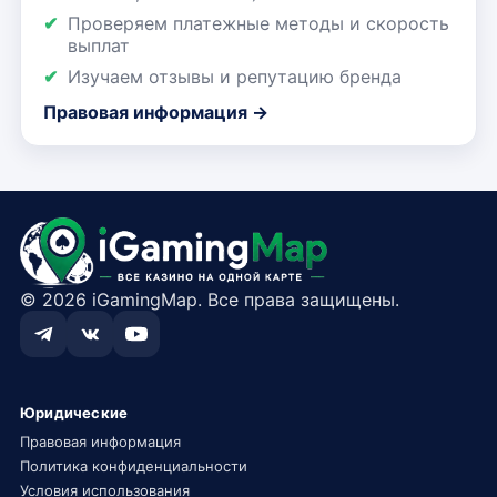
Проверяем платежные методы и скорость
выплат
Изучаем отзывы и репутацию бренда
Правовая информация →
© 2026 iGamingMap. Все права защищены.
Юридические
Правовая информация
Политика конфиденциальности
Условия использования