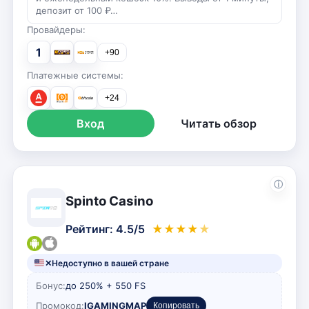
депозит от 100 ₽…
Провайдеры:
1
+90
Платежные системы:
+24
Вход
Читать обзор
ⓘ
Spinto Casino
Рейтинг: 4.5/5
★
★
★
★
★
✕
Недоступно в вашей стране
Бонус:
до 250% + 550 FS
Промокод:
IGAMINGMAP
Копировать