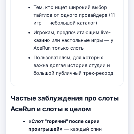
Тем, кто ищет широкий выбор
тайтлов от одного провайдера (11
игр — небольшой каталог)
Игрокам, предпочитающим live-
казино или настольные игры — у
AceRun только слоты
Пользователям, для которых
важна долгая история студии и
большой публичный трек-рекорд
Частые заблуждения про слоты
AceRun и слоты в целом
«Слот "горячий" после серии
проигрышей»
— каждый спин