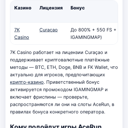
Казино
Лицензия
Бонус
7K
Curaçao
До 800% + 550 FS + фри
Casino
IGAMINGMAP)
7K Casino работает на лицензии Curaçao и
поддерживает криптовалютные платёжные
методы — BTC, ETH, Doge, BNB и FK Wallet, что
актуально для игроков, предпочитающих
крипто-казино
. Приветственный бонус
активируется промокодом IGAMINGMAP и
включает фриспины — проверьте,
распространяются ли они на слоты AceRun, в
правилах бонуса конкретного оператора.
Кому подойдут игры AceRun