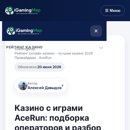
☰ Меню
×
РЕЙТИНГ КАЗИНО
iGamingMap
Рейтинг онлайн-казино - лучшие казино 2026
Провайдеры
AceRun
БОНУСЫ
Обновлено:
20 июня 2026
ИГРЫ
Автор
РАЗДЕЛЫ
▾
Алексей Давыдов
ИНФОРМАЦИЯ
Казино с играми
AceRun: подборка
операторов и разбор