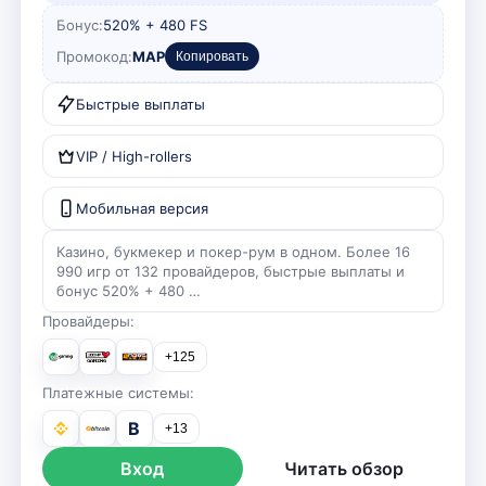
Бонус:
520% + 480 FS
Промокод:
MAP
Копировать
Быстрые выплаты
VIP / High-rollers
Мобильная версия
Казино, букмекер и покер-рум в одном. Более 16
990 игр от 132 провайдеров, быстрые выплаты и
бонус 520% + 480 …
Провайдеры:
+125
Платежные системы:
B
+13
Вход
Читать обзор