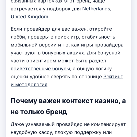
связанных карточках этот бренд чаще
встречается у подборок для
Netherlands
,
United Kingdom
.
Если провайдер для вас важен, откройте
лобби, проверьте поиск игр, стабильность
мобильной версии и то, как игры провайдера
участвуют в бонусных акциях. Для бонусной
части ориентиром может быть раздел
приветственные бонусы
, а общую логику
оценки удобнее сверять по странице
Рейтинг
и методология
.
Почему важен контекст казино, а
не только бренд
Даже узнаваемый провайдер не компенсирует
неудобную кассу, плохую поддержку или