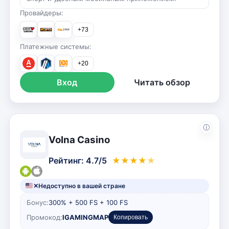
Провайдеры:
+73
Платежные системы:
+20
Вход
Читать обзор
ⓘ
Volna Casino
Рейтинг: 4.7/5
★
★
★
★
★
✕
Недоступно в вашей стране
Бонус:
300% + 500 FS + 100 FS
Промокод:
IGAMINGMAP
Копировать