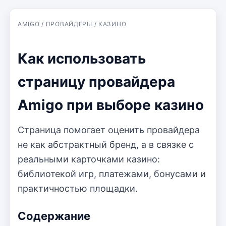
AMIGO / ПРОВАЙДЕРЫ / КАЗИНО
Как использовать
страницу провайдера
Amigo при выборе казино
Страница помогает оценить провайдера
не как абстрактный бренд, а в связке с
реальными карточками казино:
библиотекой игр, платежами, бонусами и
практичностью площадки.
Содержание