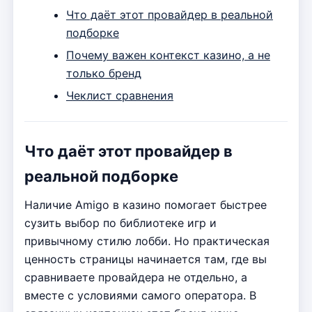
Что даёт этот провайдер в реальной
подборке
Почему важен контекст казино, а не
только бренд
Чеклист сравнения
Что даёт этот провайдер в
реальной подборке
Наличие Amigo в казино помогает быстрее
сузить выбор по библиотеке игр и
привычному стилю лобби. Но практическая
ценность страницы начинается там, где вы
сравниваете провайдера не отдельно, а
вместе с условиями самого оператора. В