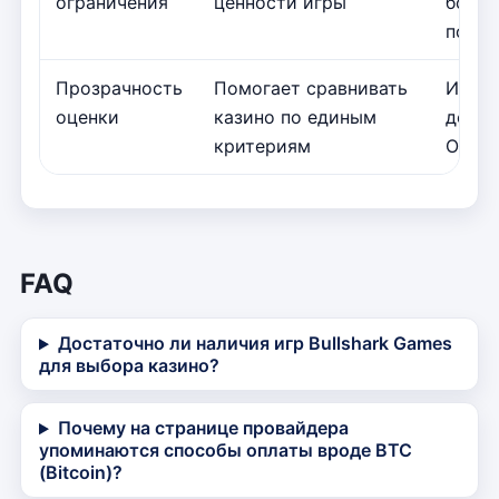
ограничения
ценности игры
бонус
по иг
Прозрачность
Помогает сравнивать
Испол
оценки
казино по единым
держи
критериям
Ответ
FAQ
Достаточно ли наличия игр Bullshark Games
для выбора казино?
Почему на странице провайдера
упоминаются способы оплаты вроде BTC
(Bitcoin)?