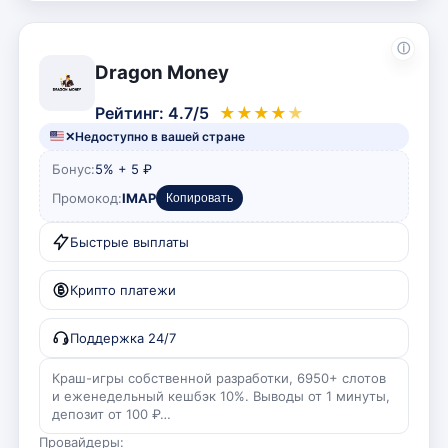
ⓘ
Dragon Money
Рейтинг: 4.7/5
★
★
★
★
★
✕
Недоступно в вашей стране
Бонус:
5% + 5 ₽
Промокод:
IMAP
Копировать
Быстрые выплаты
Крипто платежи
Поддержка 24/7
Краш-игры собственной разработки, 6950+ слотов
и еженедельный кешбэк 10%. Выводы от 1 минуты,
депозит от 100 ₽…
Провайдеры: