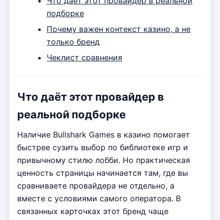
Что даёт этот провайдер в реальной
подборке
Почему важен контекст казино, а не
только бренд
Чеклист сравнения
Что даёт этот провайдер в
реальной подборке
Наличие Bullshark Games в казино помогает
быстрее сузить выбор по библиотеке игр и
привычному стилю лобби. Но практическая
ценность страницы начинается там, где вы
сравниваете провайдера не отдельно, а
вместе с условиями самого оператора. В
связанных карточках этот бренд чаще