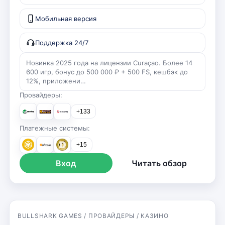
Мобильная версия
Поддержка 24/7
Новинка 2025 года на лицензии Curaçao. Более 14
600 игр, бонус до 500 000 ₽ + 500 FS, кешбэк до
12%, приложени…
Провайдеры:
+133
Платежные системы:
+15
Вход
Читать обзор
BULLSHARK GAMES / ПРОВАЙДЕРЫ / КАЗИНО