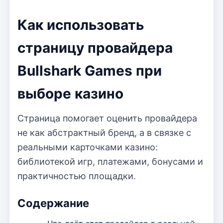
Как использовать
страницу провайдера
Bullshark Games при
выборе казино
Страница помогает оценить провайдера
не как абстрактный бренд, а в связке с
реальными карточками казино:
библиотекой игр, платежами, бонусами и
практичностью площадки.
Содержание