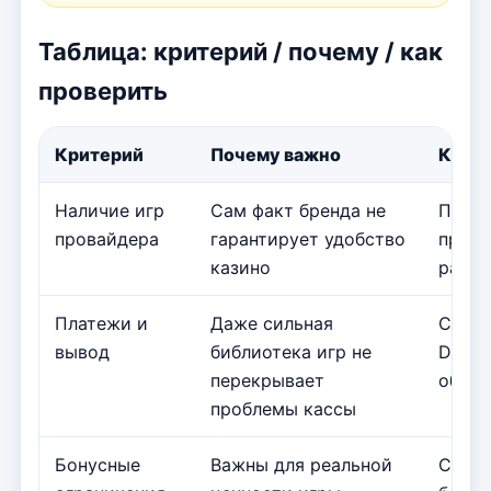
Таблица: критерий / почему / как
проверить
Критерий
Почему важно
Как п
Наличие игр
Сам факт бренда не
Прове
провайдера
гарантирует удобство
прова
казино
работ
Платежи и
Даже сильная
Смотр
вывод
библиотека игр не
Doge 
перекрывает
обраб
проблемы кассы
Бонусные
Важны для реальной
Сравн