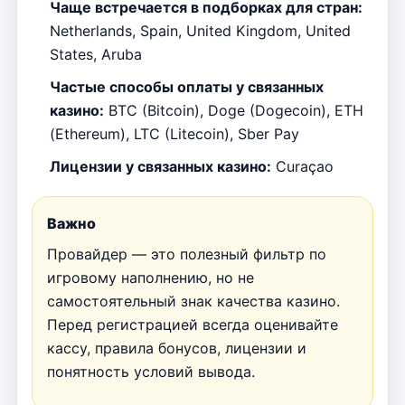
Чаще встречается в подборках для стран:
Netherlands, Spain, United Kingdom, United
States, Aruba
Частые способы оплаты у связанных
казино:
BTC (Bitcoin), Doge (Dogecoin), ETH
(Ethereum), LTC (Litecoin), Sber Pay
Лицензии у связанных казино:
Curaçao
Важно
Провайдер — это полезный фильтр по
игровому наполнению, но не
самостоятельный знак качества казино.
Перед регистрацией всегда оценивайте
кассу, правила бонусов, лицензии и
понятность условий вывода.