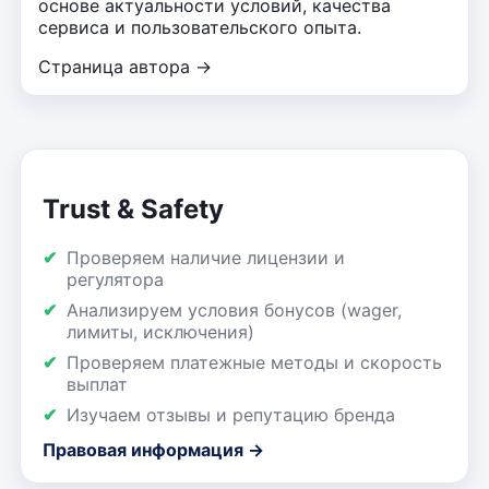
основе актуальности условий, качества
сервиса и пользовательского опыта.
Страница автора →
Trust & Safety
Проверяем наличие лицензии и
регулятора
Анализируем условия бонусов (wager,
лимиты, исключения)
Проверяем платежные методы и скорость
выплат
Изучаем отзывы и репутацию бренда
Правовая информация →