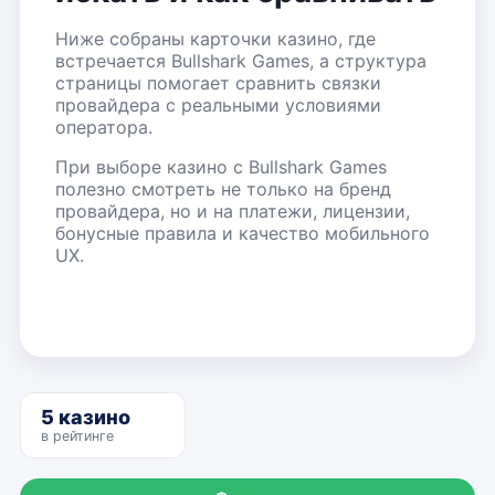
Ниже собраны карточки казино, где
встречается Bullshark Games, а структура
страницы помогает сравнить связки
провайдера с реальными условиями
оператора.
При выборе казино с Bullshark Games
полезно смотреть не только на бренд
провайдера, но и на платежи, лицензии,
бонусные правила и качество мобильного
UX.
5 казино
в рейтинге