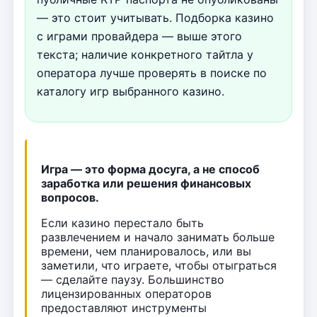
— это стоит учитывать. Подборка казино
с играми провайдера — выше этого
текста; наличие конкретного тайтла у
оператора лучше проверять в поиске по
каталогу игр выбранного казино.
Игра — это форма досуга, а не способ
заработка или решения финансовых
вопросов.
Если казино перестало быть
развлечением и начало занимать больше
времени, чем планировалось, или вы
заметили, что играете, чтобы отыграться
— сделайте паузу. Большинство
лицензированных операторов
предоставляют инструменты