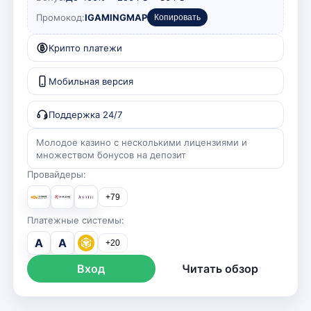
Промокод:
IGAMINGMAP
Копировать
Крипто платежи
Мобильная версия
Поддержка 24/7
Молодое казино с несколькими лицензиями и
множеством бонусов на депозит
Провайдеры:
+79
Платежные системы:
A
A
+20
Вход
Читать обзор