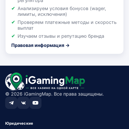
регулятора
Анализируем условия бонусов (wager,
лимиты, исключения)
Проверяем платежные методы и скорость
выплат
Изучаем отзывы и репутацию бренда
Правовая информация →
© 2026 iGamingMap. Все права защищены.
Юридические