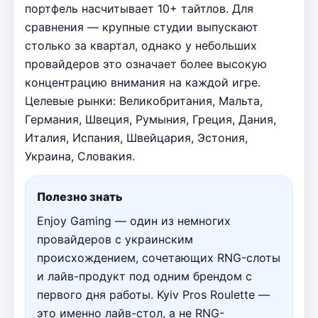
портфель насчитывает 10+ тайтлов. Для
сравнения — крупные студии выпускают
столько за квартал, однако у небольших
провайдеров это означает более высокую
концентрацию внимания на каждой игре.
Целевые рынки: Великобритания, Мальта,
Германия, Швеция, Румыния, Греция, Дания,
Италия, Испания, Швейцария, Эстония,
Украина, Словакия.
Полезно знать
Enjoy Gaming — один из немногих
провайдеров с украинским
происхождением, сочетающих RNG-слоты
и лайв-продукт под одним брендом с
первого дня работы. Kyiv Pros Roulette —
это именно лайв-стол, а не RNG-