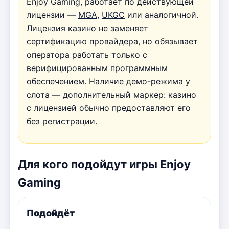
Enjoy Gaming, работает по действующей
лицензии —
MGA
,
UKGC
или аналогичной.
Лицензия казино не заменяет
сертификацию провайдера, но обязывает
оператора работать только с
верифицированным программным
обеспечением. Наличие демо-режима у
слота — дополнительный маркер: казино
с лицензией обычно предоставляют его
без регистрации.
Для кого подойдут игры Enjoy
Gaming
Подойдёт