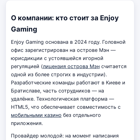
О компании: кто стоит за Enjoy
Gaming
Enjoy Gaming основана в 2024 году. Головной
офис зарегистрирован на острове Мэн —
юрисдикции с устоявшейся игорной
регуляцией (
лицензия острова Мэн
считается
одной из более строгих в индустрии).
Разработческие команды работают в Киеве и
Братиславе, часть сотрудников — на
удалёнке. Технологическая платформа —
HTML5, что обеспечивает совместимость с
мобильными казино
без отдельного
приложения.
Провайдер молодой: на момент написания