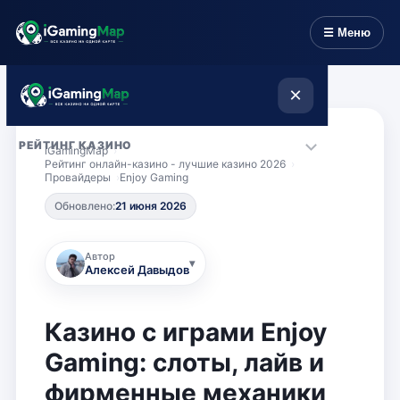
☰ Меню
×
РЕЙТИНГ КАЗИНО
iGamingMap
Рейтинг онлайн-казино - лучшие казино 2026
Провайдеры
Enjoy Gaming
БОНУСЫ
Обновлено:
21 июня 2026
ИГРЫ
Автор
РАЗДЕЛЫ
▾
Алексей Давыдов
ИНФОРМАЦИЯ
Казино с играми Enjoy
Gaming: слоты, лайв и
фирменные механики