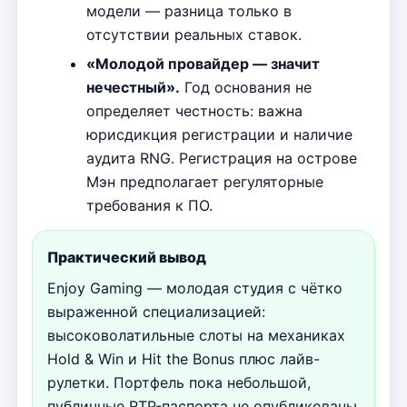
модели — разница только в
отсутствии реальных ставок.
«Молодой провайдер — значит
нечестный».
Год основания не
определяет честность: важна
юрисдикция регистрации и наличие
аудита RNG. Регистрация на острове
Мэн предполагает регуляторные
требования к ПО.
Практический вывод
Enjoy Gaming — молодая студия с чётко
выраженной специализацией:
высоковолатильные слоты на механиках
Hold & Win и Hit the Bonus плюс лайв-
рулетки. Портфель пока небольшой,
публичные RTP-паспорта не опубликованы