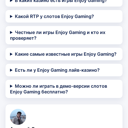
В каких казино есть игры Enjoy Gaming?
Какой RTP у слотов Enjoy Gaming?
Честные ли игры Enjoy Gaming и кто их
проверяет?
Какие самые известные игры Enjoy Gaming?
Есть ли у Enjoy Gaming лайв-казино?
Можно ли играть в демо-версии слотов
Enjoy Gaming бесплатно?