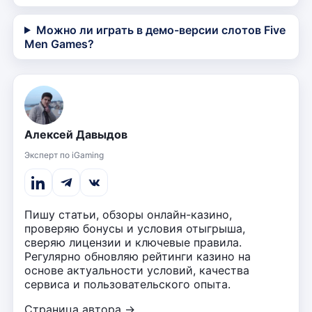
Можно ли играть в демо-версии слотов Five
Men Games?
Алексей Давыдов
Эксперт по iGaming
Пишу статьи, обзоры онлайн-казино,
проверяю бонусы и условия отыгрыша,
сверяю лицензии и ключевые правила.
Регулярно обновляю рейтинги казино на
основе актуальности условий, качества
сервиса и пользовательского опыта.
Страница автора →