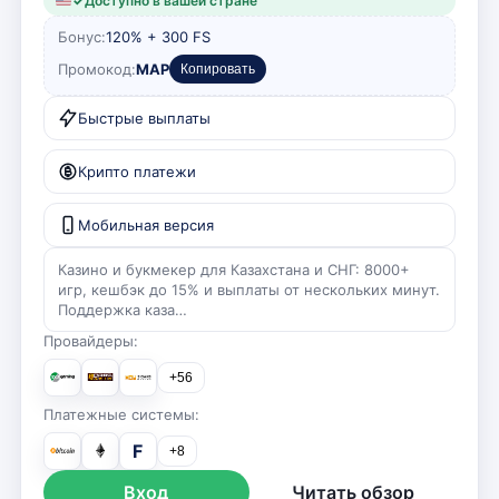
✓
Доступно в вашей стране
Бонус:
120% + 300 FS
Промокод:
MAP
Копировать
Быстрые выплаты
Крипто платежи
Мобильная версия
Казино и букмекер для Казахстана и СНГ: 8000+
игр, кешбэк до 15% и выплаты от нескольких минут.
Поддержка каза…
Провайдеры:
+56
Платежные системы:
F
+8
Вход
Читать обзор