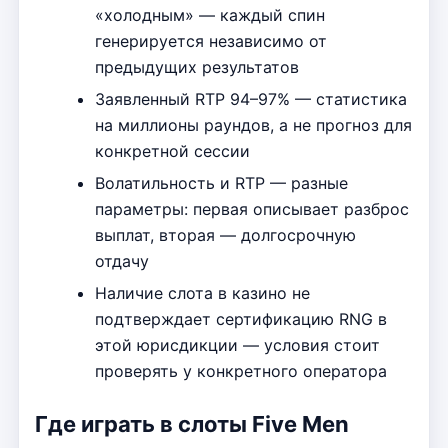
«холодным» — каждый спин
генерируется независимо от
предыдущих результатов
Заявленный RTP 94–97% — статистика
на миллионы раундов, а не прогноз для
конкретной сессии
Волатильность и RTP — разные
параметры: первая описывает разброс
выплат, вторая — долгосрочную
отдачу
Наличие слота в казино не
подтверждает сертификацию RNG в
этой юрисдикции — условия стоит
проверять у конкретного оператора
Где играть в слоты Five Men