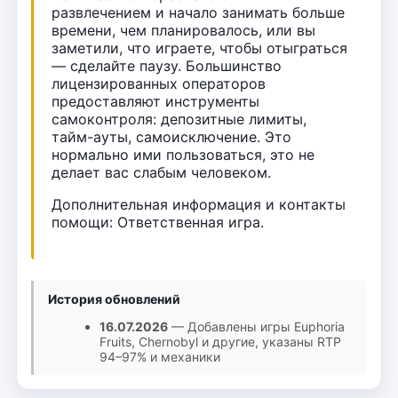
развлечением и начало занимать больше
времени, чем планировалось, или вы
заметили, что играете, чтобы отыграться
— сделайте паузу. Большинство
лицензированных операторов
предоставляют инструменты
самоконтроля: депозитные лимиты,
тайм-ауты, самоисключение. Это
нормально ими пользоваться, это не
делает вас слабым человеком.
Дополнительная информация и контакты
помощи:
Ответственная игра
.
История обновлений
16.07.2026
— Добавлены игры Euphoria
Fruits, Chernobyl и другие, указаны RTP
94–97% и механики