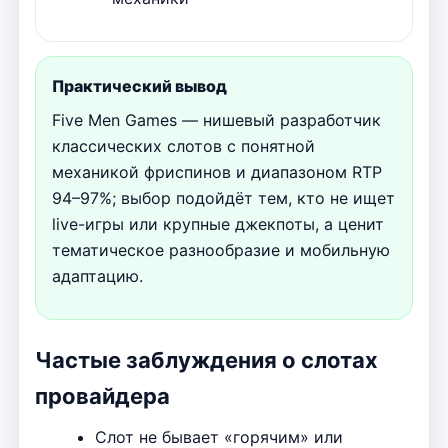
Практический вывод
Five Men Games — нишевый разработчик
классических слотов с понятной
механикой фриспинов и диапазоном RTP
94–97%; выбор подойдёт тем, кто не ищет
live-игры или крупные джекпоты, а ценит
тематическое разнообразие и мобильную
адаптацию.
Частые заблуждения о слотах
провайдера
Слот не бывает «горячим» или