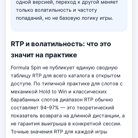
одной версией, переход к другой меняет
только волатильность и частоту
попаданий, но не базовую логику игры.
RTP и волатильность: что это
значит на практике
Formula Spin не публикует единую сводную
таблицу RTP для всего каталога в открытом
доступе. По типичной практике для слотов с
механикой Hold to Win и классических
барабанных слотов диапазон RTP обычно
составляет 94–97% — это теоретический
показатель возврата на длинной дистанции, а
не гарантия выигрыша в конкретной сессии.
Точные значения RTP для каждой игры