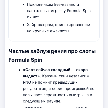
Поклонникам live-казино и
настольных игр — у Formula Spin
их нет
Хайроллерам, ориентированным
на крупные джекпоты
Частые заблуждения про слоты
Formula Spin
«Слот сейчас холодный — скоро
выдаст».
Каждый спин независим.
RNG не помнит предыдущих
результатов, и серия проигрышей не
повышает вероятность выигрыша в
следующем раунде.