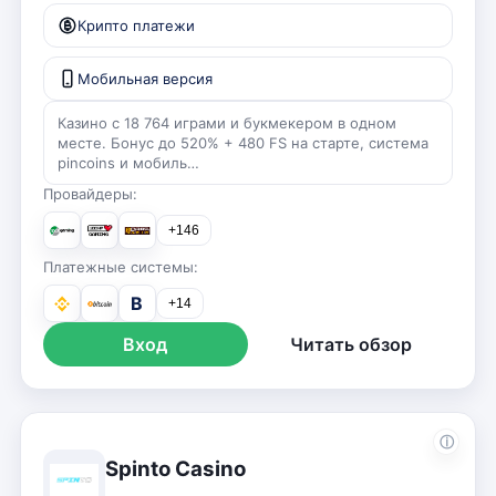
Крипто платежи
Мобильная версия
Казино с 18 764 играми и букмекером в одном
месте. Бонус до 520% + 480 FS на старте, система
pincoins и мобиль…
Провайдеры:
+146
Платежные системы:
B
+14
Вход
Читать обзор
ⓘ
Spinto Casino