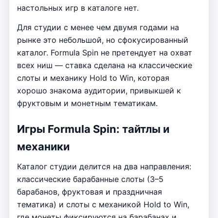
настольных игр в каталоге нет.
Для студии с менее чем двумя годами на
рынке это небольшой, но сфокусированный
каталог. Formula Spin не претендует на охват
всех ниш — ставка сделана на классические
слоты и механику Hold to Win, которая
хорошо знакома аудитории, привыкшей к
фруктовым и монетным тематикам.
Игры Formula Spin: тайтлы и
механики
Каталог студии делится на два направления:
классические барабанные слоты (3–5
барабанов, фруктовая и праздничная
тематика) и слоты с механикой Hold to Win,
где монеты фиксируются на барабанах и