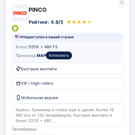
ⓘ
PINCO
Рейтинг: 4.8/5
★
★
★
★
★
✕
Недоступно в вашей стране
Бонус:
520% + 480 FS
Промокод:
MAP
Копировать
Быстрые выплаты
VIP / High-rollers
Мобильная версия
Казино, букмекер и покер-рум в одном. Более 16
990 игр от 132 провайдеров, быстрые выплаты и
бонус 520% + 480 …
Провайдеры: