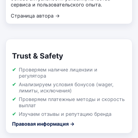
сервиса и пользовательского опыта.
Страница автора →
Trust & Safety
Проверяем наличие лицензии и
регулятора
Анализируем условия бонусов (wager,
лимиты, исключения)
Проверяем платежные методы и скорость
выплат
Изучаем отзывы и репутацию бренда
Правовая информация →