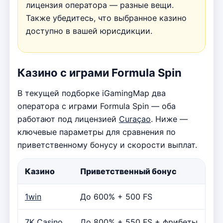
лицензия оператора — разные вещи.
Также убедитесь, что выбранное казино
доступно в вашей юрисдикции.
Казино с играми Formula Spin
В текущей подборке iGamingMap два
оператора с играми Formula Spin — оба
работают под лицензией
Curaçao
. Ниже —
ключевые параметры для сравнения по
приветственному бонусу и скорости выплат.
Казино
Приветственный бонус
1win
До 600% + 500 FS
7K Casino
До 800% + 550 FS + фрибеты