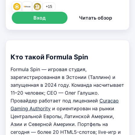
+15
Вход
Читать обзор
Кто такой Formula Spin
Formula Spin — игровая студия,
зарегистрированная в Эстонии (Таллинн) и
запущенная в 2024 году. Команда насчитывает
11–20 человек; CEO — Олег Галушко.
Провайдер работает под лицензией
Curaçao
Gaming Authority
и ориентирован на рынки
Центральной Европы, Латинской Америки,
Азии и Северной Америки. Портфель на
сегодня — более 20 HTML5-слотов; live-игр и