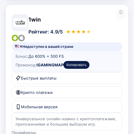
ⓘ
1win
Рейтинг: 4.9/5
★
★
★
★
★
✕
Недоступно в вашей стране
Бонус:
До 600% + 500 FS
Промокод:
IGAMINGMAP
Копировать
Быстрые выплаты
Крипто платежи
Мобильная версия
Универсальное онлайн-казино с криптоплатежами,
приложениями и большим выбором игр.
Провайдеры: