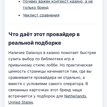
Почему важен контекст казино, а не
только бренд
Чеклист сравнения
Что даёт этот провайдер в
реальной подборке
Наличие Galaxsys в казино помогает быстрее
сузить выбор по библиотеке игр и
привычному стилю лобби. Но практическая
ценность страницы начинается там, где вы
сравниваете провайдера не отдельно, а
вместе с условиями самого оператора. В
связанных карточках этот бренд чаще
встречается у подборок для
Netherlands
,
United States
.