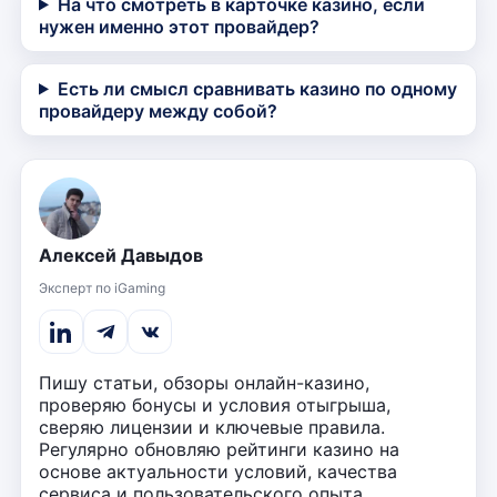
На что смотреть в карточке казино, если
нужен именно этот провайдер?
Есть ли смысл сравнивать казино по одному
провайдеру между собой?
Алексей Давыдов
Эксперт по iGaming
Пишу статьи, обзоры онлайн-казино,
проверяю бонусы и условия отыгрыша,
сверяю лицензии и ключевые правила.
Регулярно обновляю рейтинги казино на
основе актуальности условий, качества
сервиса и пользовательского опыта.