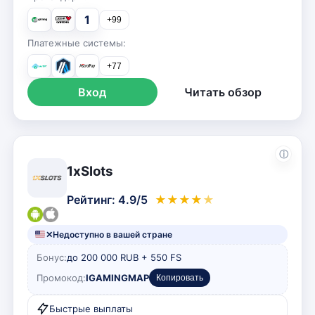
1
+99
Платежные системы:
+77
Вход
Читать обзор
ⓘ
1xSlots
Рейтинг: 4.9/5
★
★
★
★
★
✕
Недоступно в вашей стране
Бонус:
до 200 000 RUB + 550 FS
Промокод:
IGAMINGMAP
Копировать
Быстрые выплаты