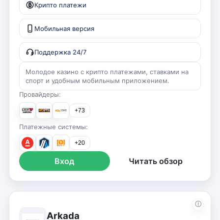
Крипто платежи
Мобильная версия
Поддержка 24/7
Молодое казино с крипто платежами, ставками на
спорт и удобным мобильным приложением.
Провайдеры:
+73
Платежные системы:
+20
Вход
Читать обзор
ⓘ
Arkada