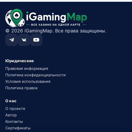
© 2026 iGamingMap. Все права защищены.
Юридические
Правовая информация
Политика конфиденциальности
Условия использования
Политика правок
О нас
О проекте
Автор
Контакты
Сертификаты