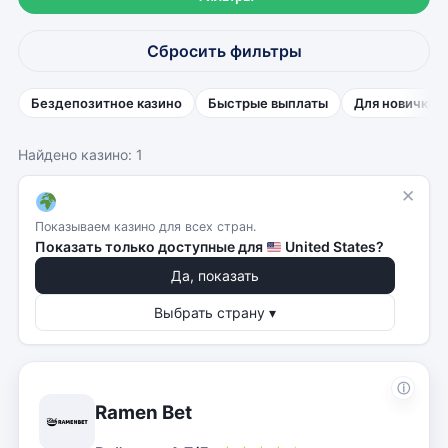
Сбросить фильтры
Бездепозитное казино
Быстрые выплаты
Для новичков
Найдено казино: 1
✕
Показываем казино для всех стран.
Показать только доступные для
United States?
Да, показать
Выбрать страну ▾
ⓘ
Ramen Bet