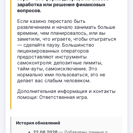
заработка или решения финансовых
вопросов.
Если казино перестало быть
развлечением и начало занимать больше
времени, чем планировалось, или вы
заметили, что играете, чтобы отыграться
— сделайте паузу. Большинство
лицензированных операторов
предоставляют инструменты
самоконтроля: депозитные лимиты,
тайм-ауты, самоисключение. Это
нормально ими пользоваться, это не
делает вас слабым человеком.
Дополнительная информация и контакты
помощи:
Ответственная игра
.
История обновлений
22.06.2026
— Добавлены данные о