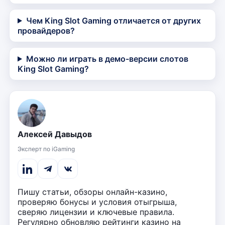
Чем King Slot Gaming отличается от других
провайдеров?
Можно ли играть в демо-версии слотов
King Slot Gaming?
Алексей Давыдов
Эксперт по iGaming
Пишу статьи, обзоры онлайн-казино,
проверяю бонусы и условия отыгрыша,
сверяю лицензии и ключевые правила.
Регулярно обновляю рейтинги казино на