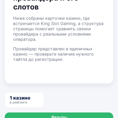
слотов
Ниже собраны карточки казино, где
встречается King Slot Gaming, а структура
страницы помогает сравнить связки
провайдера с реальными условиями
оператора.
Провайдер представлен в единичных
казино — проверьте наличие нужного
тайтла до регистрации.
1 казино
в рейтинге
Фильтры