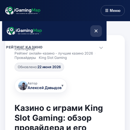
☰ Меню
×
РЕЙТИНГ КАЗИНО
iGamingMap
Рейтинг онлайн-казино - лучшие казино 2026
Провайдеры
King Slot Gaming
БОНУСЫ
Обновлено:
22 июня 2026
ИГРЫ
Автор
РАЗДЕЛЫ
▾
Алексей Давыдов
ИНФОРМАЦИЯ
Казино с играми King
Slot Gaming: обзор
провайдера и его