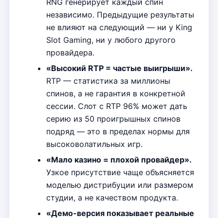
RNG генерирует каждый спин
независимо. Предыдущие результаты
не влияют на следующий — ни у King
Slot Gaming, ни у любого другого
провайдера.
«Высокий RTP = частые выигрыши».
RTP — статистика за миллионы
спинов, а не гарантия в конкретной
сессии. Слот с RTP 96% может дать
серию из 50 проигрышных спинов
подряд — это в пределах нормы для
высоковолатильных игр.
«Мало казино = плохой провайдер».
Узкое присутствие чаще объясняется
моделью дистрибуции или размером
студии, а не качеством продукта.
«Демо-версия показывает реальные