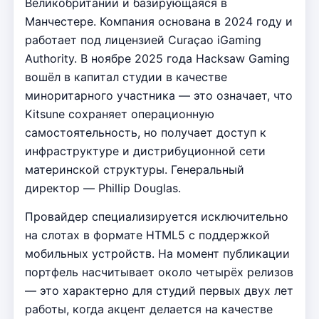
Великобритании и базирующаяся в
Манчестере. Компания основана в 2024 году и
работает под лицензией Curaçao iGaming
Authority. В ноябре 2025 года Hacksaw Gaming
вошёл в капитал студии в качестве
миноритарного участника — это означает, что
Kitsune сохраняет операционную
самостоятельность, но получает доступ к
инфраструктуре и дистрибуционной сети
материнской структуры. Генеральный
директор — Phillip Douglas.
Провайдер специализируется исключительно
на слотах в формате HTML5 с поддержкой
мобильных устройств. На момент публикации
портфель насчитывает около четырёх релизов
— это характерно для студий первых двух лет
работы, когда акцент делается на качестве