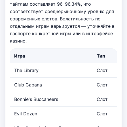
тайтлам составляет 96–96.34%, что
соответствует среднерыночному уровню для
современных слотов. Волатильность по
отдельным играм варьируется — уточняйте в
паспорте конкретной игры или в интерфейсе
казино.
Игра
Тип
Пр
The Library
Слот
Од
Club Cabana
Слот
Ра
Bonnie's Buccaneers
Слот
Пр
Evil Dozen
Слот
Тё