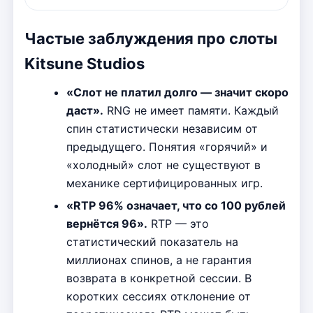
Частые заблуждения про слоты
Kitsune Studios
«Слот не платил долго — значит скоро
даст».
RNG не имеет памяти. Каждый
спин статистически независим от
предыдущего. Понятия «горячий» и
«холодный» слот не существуют в
механике сертифицированных игр.
«RTP 96% означает, что со 100 рублей
вернётся 96».
RTP — это
статистический показатель на
миллионах спинов, а не гарантия
возврата в конкретной сессии. В
коротких сессиях отклонение от