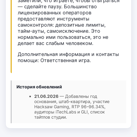
заметили, что играете, чтобы отыграться
— сделайте паузу. Большинство
лицензированных операторов
предоставляют инструменты
самоконтроля: депозитные лимиты,
тайм-ауты, самоисключение. Это
нормально ими пользоваться, это не
делает вас слабым человеком.
Дополнительная информация и контакты
помощи:
Ответственная игра
.
История обновлений
21.06.2026
— Добавлены год
основания, штаб-квартира, участие
Hacksaw Gaming, RTP 96–96.34%,
аудиторы iTechLabs и GLI, список
тайтлов студии.