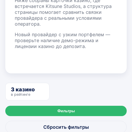
Ниже собраны карточки казино, где
встречается Kitsune Studios, а структура
страницы помогает сравнить связки
провайдера с реальными условиями
оператора.
Новый провайдер с узким портфелем —
проверьте наличие демо-режима и
лицензии казино до депозита.
3 казино
в рейтинге
Фильтры
Сбросить фильтры