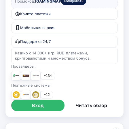
Промокод:
IGAMINGMAP
Копировать
Крипто платежи
Мобильная версия
Поддержка 24/7
Казино с 14 000+ игр, RUB-платежами,
криптовалютами и множеством бонуов.
Провайдеры:
+134
Платежные системы:
+12
Вход
Читать обзор