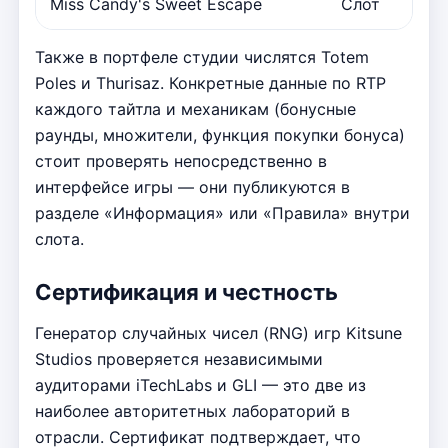
Miss Candy's Sweet Escape
Слот
Ар
Также в портфеле студии числятся Totem
Poles и Thurisaz. Конкретные данные по RTP
каждого тайтла и механикам (бонусные
раунды, множители, функция покупки бонуса)
стоит проверять непосредственно в
интерфейсе игры — они публикуются в
разделе «Информация» или «Правила» внутри
слота.
Сертификация и честность
Генератор случайных чисел (RNG) игр Kitsune
Studios проверяется независимыми
аудиторами iTechLabs и GLI — это две из
наиболее авторитетных лабораторий в
отрасли. Сертификат подтверждает, что