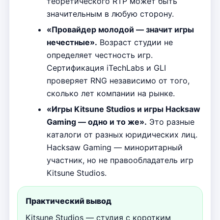
теоретического RTP может быть
значительным в любую сторону.
«Провайдер молодой — значит игры
нечестные».
Возраст студии не
определяет честность игр.
Сертификация iTechLabs и GLI
проверяет RNG независимо от того,
сколько лет компании на рынке.
«Игры Kitsune Studios и игры Hacksaw
Gaming — одно и то же».
Это разные
каталоги от разных юридических лиц.
Hacksaw Gaming — миноритарный
участник, но не правообладатель игр
Kitsune Studios.
Практический вывод
Kitsune Studios — студия с коротким