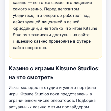
казино — не то же самое, что лицензия
самого казино. Перед депозитом
убедитесь, что оператор работает под
действующей лицензией в вашей
юрисдикции, а не только что игры Kitsune
Studios технически доступны на сайте.
Лицензию казино проверяйте в футере
сайта оператора.
Казино с играми Kitsune Studios:
на что смотреть
Из-за молодости студии и узкого портфеля
игры Kitsune Studios пока представлены в
ограниченном числе операторов. Подборка
актуальных казино с этим провайдером —