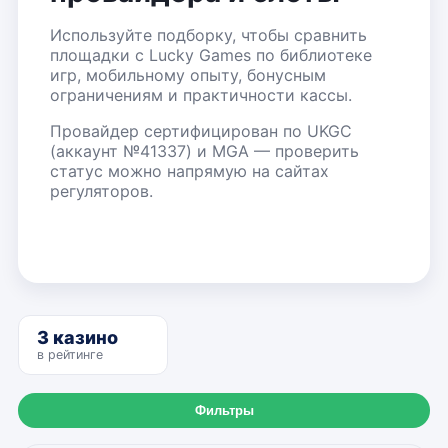
Используйте подборку, чтобы сравнить
площадки с Lucky Games по библиотеке
игр, мобильному опыту, бонусным
ограничениям и практичности кассы.
Провайдер сертифицирован по UKGC
(аккаунт №41337) и MGA — проверить
статус можно напрямую на сайтах
регуляторов.
3 казино
в рейтинге
Фильтры