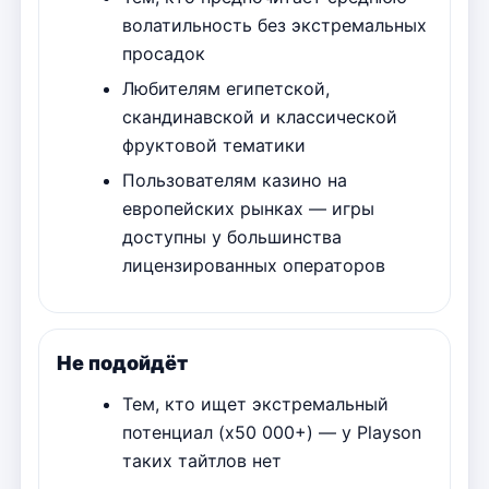
волатильность без экстремальных
просадок
Любителям египетской,
скандинавской и классической
фруктовой тематики
Пользователям казино на
европейских рынках — игры
доступны у большинства
лицензированных операторов
Не подойдёт
Тем, кто ищет экстремальный
потенциал (x50 000+) — у Playson
таких тайтлов нет