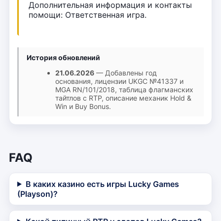
Дополнительная информация и контакты
помощи:
Ответственная игра
.
История обновлений
21.06.2026
— Добавлены год
основания, лицензии UKGC №41337 и
MGA RN/101/2018, таблица флагманских
тайтлов с RTP, описание механик Hold &
Win и Buy Bonus.
FAQ
В каких казино есть игры Lucky Games
(Playson)?