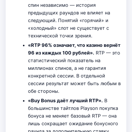
спин независимо — история
предыдущих раундов не влияет на
следующий. Понятий «горячий» и
«холодный» слот не существует с
технической точки зрения.
«RTP 96% означает, что казино вернёт
96 из каждых 100 рублей».
RTP — это
статистический показатель на
миллионах спинов, а не гарантия
конкретной сессии. В отдельной
сессии результат может быть любым в
обе стороны.
«Buy Bonus даёт лучший RTP».
В
большинстве тайтлов Playson покупка
бонуса не меняет базовый RTP — она
лишь сокращает ожидание бонусного
раунда за дополнительную ставку.