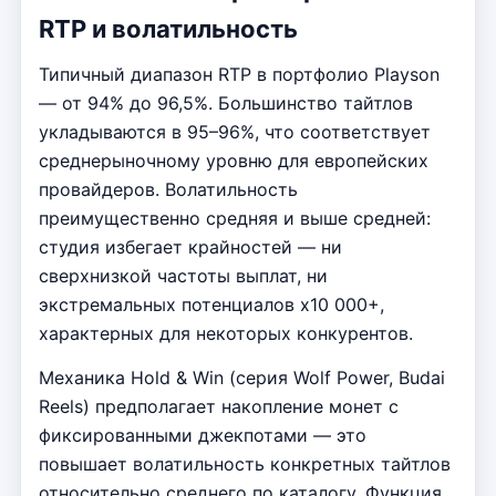
RTP и волатильность
Типичный диапазон RTP в портфолио Playson
— от 94% до 96,5%. Большинство тайтлов
укладываются в 95–96%, что соответствует
среднерыночному уровню для европейских
провайдеров. Волатильность
преимущественно средняя и выше средней:
студия избегает крайностей — ни
сверхнизкой частоты выплат, ни
экстремальных потенциалов x10 000+,
характерных для некоторых конкурентов.
Механика Hold & Win (серия Wolf Power, Budai
Reels) предполагает накопление монет с
фиксированными джекпотами — это
повышает волатильность конкретных тайтлов
относительно среднего по каталогу. Функция