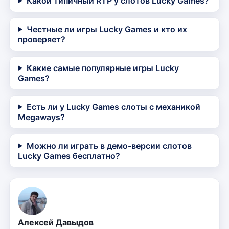
Какой типичный RTP у слотов Lucky Games?
Честные ли игры Lucky Games и кто их
проверяет?
Какие самые популярные игры Lucky
Games?
Есть ли у Lucky Games слоты с механикой
Megaways?
Можно ли играть в демо-версии слотов
Lucky Games бесплатно?
Алексей Давыдов