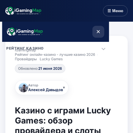
☰ Меню
×
РЕЙТИНГ КАЗИНО
iGamingMap
Рейтинг онлайн-казино - лучшие казино 2026
Провайдеры
Lucky Games
БОНУСЫ
Обновлено:
21 июня 2026
ИГРЫ
Автор
РАЗДЕЛЫ
▾
Алексей Давыдов
ИНФОРМАЦИЯ
Казино с играми Lucky
Games: обзор
провайдера и слоты