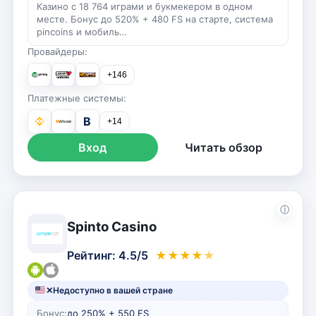
Казино с 18 764 играми и букмекером в одном
месте. Бонус до 520% + 480 FS на старте, система
pincoins и мобиль…
Провайдеры:
+146
Платежные системы:
B
+14
Вход
Читать обзор
ⓘ
Spinto Casino
Рейтинг: 4.5/5
★
★
★
★
★
✕
Недоступно в вашей стране
Бонус:
до 250% + 550 FS