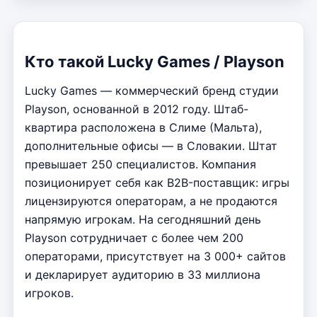
Кто такой Lucky Games / Playson
Lucky Games — коммерческий бренд студии
Playson, основанной в 2012 году. Штаб-
квартира расположена в Слиме (Мальта),
дополнительные офисы — в Словакии. Штат
превышает 250 специалистов. Компания
позиционирует себя как B2B-поставщик: игры
лицензируются операторам, а не продаются
напрямую игрокам. На сегодняшний день
Playson сотрудничает с более чем 200
операторами, присутствует на 3 000+ сайтов
и декларирует аудиторию в 33 миллиона
игроков.