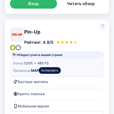
Вход
Читать обзор
ⓘ
Pin-Up
Рейтинг: 4.8/5
★
★
★
★
★
✕
Недоступно в вашей стране
Бонус:
520% + 480 FS
Промокод:
MAP
Копировать
Быстрые выплаты
Крипто платежи
Мобильная версия