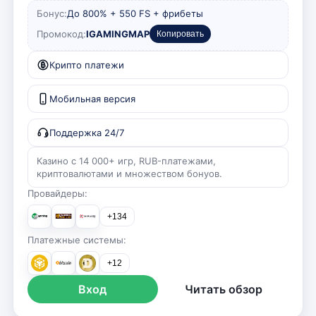
Бонус:
До 800% + 550 FS + фрибеты
Промокод:
IGAMINGMAP
Копировать
Крипто платежи
Мобильная версия
Поддержка 24/7
Казино с 14 000+ игр, RUB-платежами,
криптовалютами и множеством бонуов.
Провайдеры:
+134
Платежные системы:
+12
Вход
Читать обзор