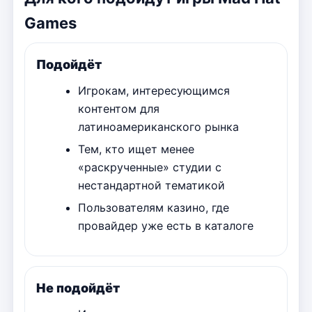
Games
Подойдёт
Игрокам, интересующимся
контентом для
латиноамериканского рынка
Тем, кто ищет менее
«раскрученные» студии с
нестандартной тематикой
Пользователям казино, где
провайдер уже есть в каталоге
Не подойдёт