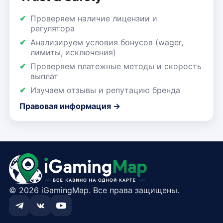
Проверяем наличие лицензии и
регулятора
Анализируем условия бонусов (wager,
лимиты, исключения)
Проверяем платежные методы и скорость
выплат
Изучаем отзывы и репутацию бренда
Правовая информация →
© 2026 iGamingMap. Все права защищены.