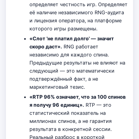
определяет честность игр. Определяет
её наличие независимого RNG-аудита
и лицензия оператора, на платформе
которого игры размещены.
«Слот 'не платил долго' — значит
скоро даст».
RNG работает
независимо для каждого спина.
Предыдущие результаты не влияют на
следующий — это математически
подтверждённый факт, а не
маркетинговый тезис.
«RTP 96% означает, что за 100 спинов
я получу 96 единиц».
RTP — это
статистический показатель на
миллионах спинов, а не гарантия
результата в конкретной сессии.
Реальный разброс в короткой