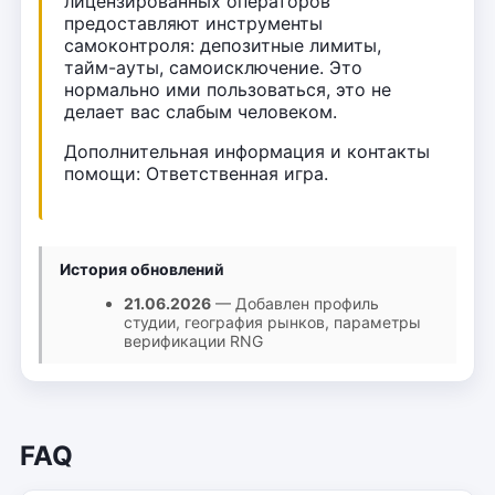
лицензированных операторов
предоставляют инструменты
самоконтроля: депозитные лимиты,
тайм-ауты, самоисключение. Это
нормально ими пользоваться, это не
делает вас слабым человеком.
Дополнительная информация и контакты
помощи:
Ответственная игра
.
История обновлений
21.06.2026
— Добавлен профиль
студии, география рынков, параметры
верификации RNG
FAQ