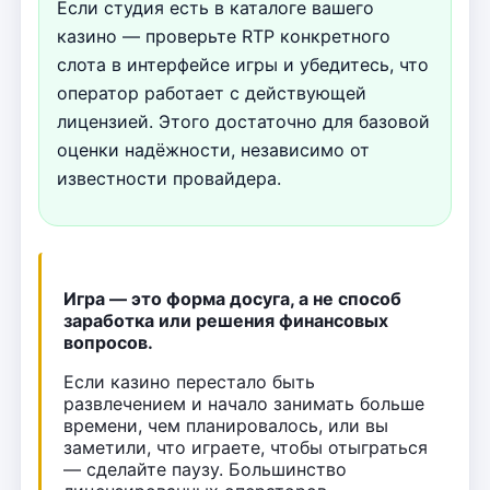
Если студия есть в каталоге вашего
казино — проверьте RTP конкретного
слота в интерфейсе игры и убедитесь, что
оператор работает с действующей
лицензией. Этого достаточно для базовой
оценки надёжности, независимо от
известности провайдера.
Игра — это форма досуга, а не способ
заработка или решения финансовых
вопросов.
Если казино перестало быть
развлечением и начало занимать больше
времени, чем планировалось, или вы
заметили, что играете, чтобы отыграться
— сделайте паузу. Большинство