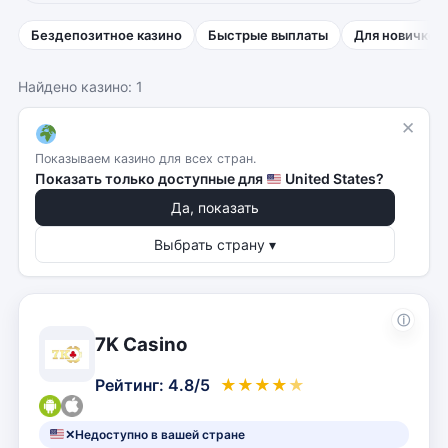
Бездепозитное казино
Быстрые выплаты
Для новичков
Найдено казино: 1
✕
Показываем казино для всех стран.
Показать только доступные для
United States?
Да, показать
Выбрать страну ▾
ⓘ
7K Casino
Рейтинг: 4.8/5
★
★
★
★
★
✕
Недоступно в вашей стране