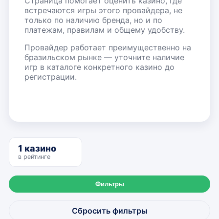
Страница помогает оценить казино, где
встречаются игры этого провайдера, не
только по наличию бренда, но и по
платежам, правилам и общему удобству.
Провайдер работает преимущественно на
бразильском рынке — уточните наличие
игр в каталоге конкретного казино до
регистрации.
1 казино
в рейтинге
Фильтры
Сбросить фильтры