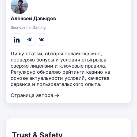
Алексей Давыдов
Эксперт по iGaming
Пишу статьи, обзоры онлайн-казино,
проверяю бонусы и условия отыгрыша,
сверяю лицензии и ключевые правила.
Регулярно обновляю рейтинги казино на
основе актуальности условий, качества
сервиса и пользовательского опыта.
Страница автора →
Trust & Safety