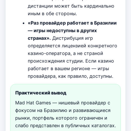
дистанции может быть кардинально
иным в обе стороны.
«Раз провайдер работает в Бразилии
— игры недоступны в других
странах».
Дистрибуция игр
определяется лицензией конкретного
казино-оператора, а не страной
происхождения студии. Если казино
работает в вашем регионе — игры
провайдера, как правило, доступны.
Практический вывод
Mad Hat Games — нишевый провайдер с
фокусом на Бразилию и развивающиеся
рынки, портфель которого ограничен и
слабо представлен в публичных каталогах.