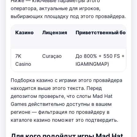
Ниже — ключевые параметры этого
оператора, актуальные для игроков,
выбирающих площадку под этого провайдера.
Казино
Лицензия
Приветственный бонус
7K
Curaçao
До 800% + 550 FS + фри
Casino
IGAMINGMAP)
Подборка казино с играми этого провайдера
находится выше этого текста. Перед
депозитом проверьте, что слоты Mad Hat
Games действительно доступны в вашем
регионе — фильтрация по провайдеру в
каталоге казино поможет это подтвердить.
Для кого подойдут игры Mad Hat