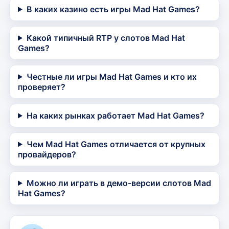
В каких казино есть игры Mad Hat Games?
Какой типичный RTP у слотов Mad Hat
Games?
Честные ли игры Mad Hat Games и кто их
проверяет?
На каких рынках работает Mad Hat Games?
Чем Mad Hat Games отличается от крупных
провайдеров?
Можно ли играть в демо-версии слотов Mad
Hat Games?