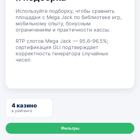
Используйте подборку, чтобы сравнить
площадки с Mega Jack по библиотеке игр,
мобильному опыту, бонусным
ограничениям и практичности кассы.
RTP слотов Mega Jack — 95.6–96.5%;
сертификация GLI подтверждает
корректность генератора случайных
чисел.
4 казино
в рейтинге
Фильтры