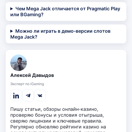
Чем Mega Jack отличается от Pragmatic Play
или BGaming?
Можно ли играть в демо-версии слотов
Mega Jack?
Алексей Давыдов
Эксперт по iGaming
Пишу статьи, обзоры онлайн-казино,
проверяю бонусы и условия отыгрыша,
сверяю лицензии и ключевые правила.
Регулярно обновляю рейтинги казино на