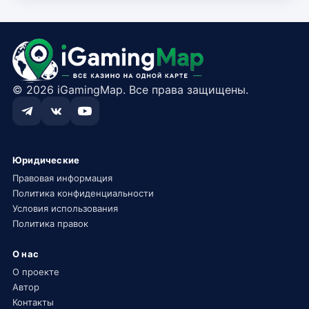
© 2026 iGamingMap. Все права защищены.
Юридические
Правовая информация
Политика конфиденциальности
Условия использования
Политика правок
О нас
О проекте
Автор
Контакты