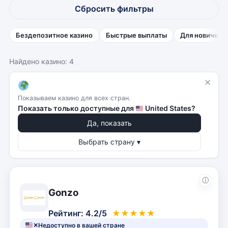
Сбросить фильтры
Бездепозитное казино
Быстрые выплаты
Для новичков
Найдено казино: 4
✕
Показываем казино для всех стран.
Показать только доступные для
United States?
Да, показать
Выбрать страну ▾
ⓘ
Gonzo
Рейтинг: 4.2/5
★
★
★
★
★
✕
Недоступно в вашей стране