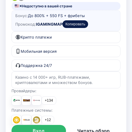
✕
Недоступно в вашей стране
Бонус:
До 800% + 550 FS + фрибеты
Промокод:
IGAMINGMAP
Копировать
Крипто платежи
Мобильная версия
Поддержка 24/7
Казино с 14 000+ игр, RUB-платежами,
криптовалютами и множеством бонуов.
Провайдеры:
+134
Платежные системы:
+12
Вход
Читать обзор