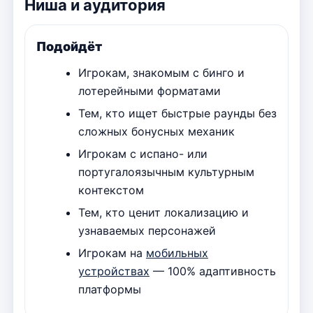
Ниша и аудитория
Подойдёт
Игрокам, знакомым с бинго и
лотерейными форматами
Тем, кто ищет быстрые раунды без
сложных бонусных механик
Игрокам с испано- или
португалоязычным культурным
контекстом
Тем, кто ценит локализацию и
узнаваемых персонажей
Игрокам на
мобильных
устройствах
— 100% адаптивность
платформы