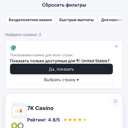
Сбросить фильтры
Бездепозитное казино
Быстрые выплаты
Для новичков
Найдено казино: 2
✕
Показываем казино для всех стран.
Показать только доступные для
United States?
Да, показать
Выбрать страну ▾
ⓘ
7K Casino
Рейтинг: 4.8/5
★
★
★
★
★