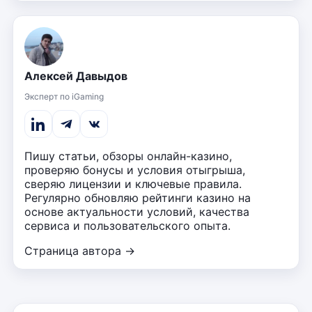
Алексей Давыдов
Эксперт по iGaming
Пишу статьи, обзоры онлайн-казино,
проверяю бонусы и условия отыгрыша,
сверяю лицензии и ключевые правила.
Регулярно обновляю рейтинги казино на
основе актуальности условий, качества
сервиса и пользовательского опыта.
Страница автора →