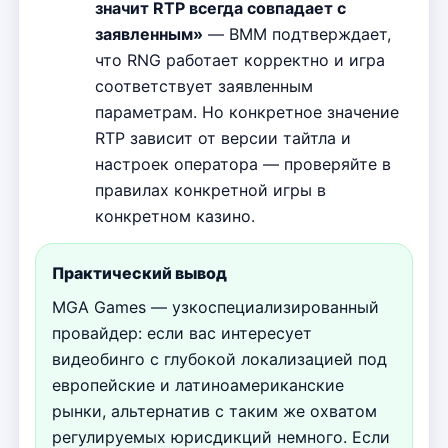
значит RTP всегда совпадает с
заявленным»
— BMM подтверждает,
что RNG работает корректно и игра
соответствует заявленным
параметрам. Но конкретное значение
RTP зависит от версии тайтла и
настроек оператора — проверяйте в
правилах конкретной игры в
конкретном казино.
Практический вывод
MGA Games — узкоспециализированный
провайдер: если вас интересует
видеобинго с глубокой локализацией под
европейские и латиноамериканские
рынки, альтернатив с таким же охватом
регулируемых юрисдикций немного. Если