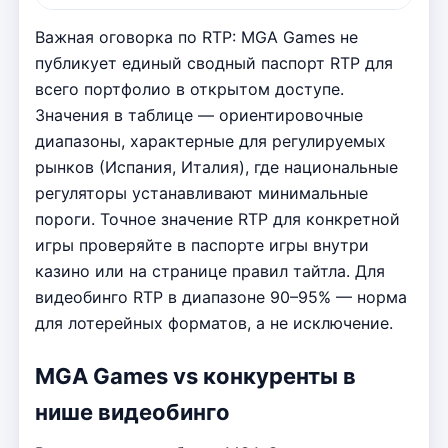
Важная оговорка по RTP: MGA Games не
публикует единый сводный паспорт RTP для
всего портфолио в открытом доступе.
Значения в таблице — ориентировочные
диапазоны, характерные для регулируемых
рынков (Испания, Италия), где национальные
регуляторы устанавливают минимальные
пороги. Точное значение RTP для конкретной
игры проверяйте в паспорте игры внутри
казино или на странице правил тайтла. Для
видеобинго RTP в диапазоне 90–95% — норма
для лотерейных форматов, а не исключение.
MGA Games vs конкуренты в
нише видеобинго