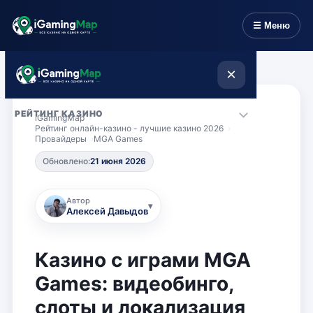
☰ Меню
×
РЕЙТИНГ КАЗИНО
iGamingMap
Рейтинг онлайн-казино - лучшие казино 2026
Провайдеры
MGA Games
БОНУСЫ
Обновлено:
21 июня 2026
ИГРЫ
Автор
РАЗДЕЛЫ
▾
Алексей Давыдов
ИНФОРМАЦИЯ
Казино с играми MGA
Games: видеобинго,
слоты и локализация