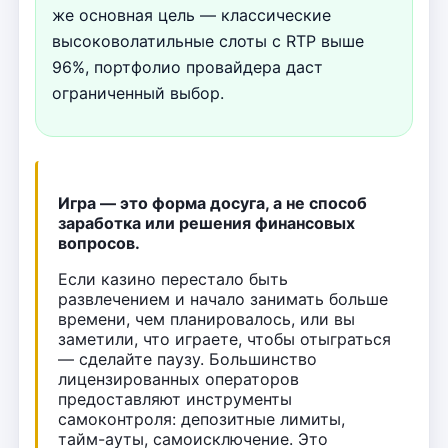
же основная цель — классические
высоковолатильные слоты с RTP выше
96%, портфолио провайдера даст
ограниченный выбор.
Игра — это форма досуга, а не способ
заработка или решения финансовых
вопросов.
Если казино перестало быть
развлечением и начало занимать больше
времени, чем планировалось, или вы
заметили, что играете, чтобы отыграться
— сделайте паузу. Большинство
лицензированных операторов
предоставляют инструменты
самоконтроля: депозитные лимиты,
тайм-ауты, самоисключение. Это