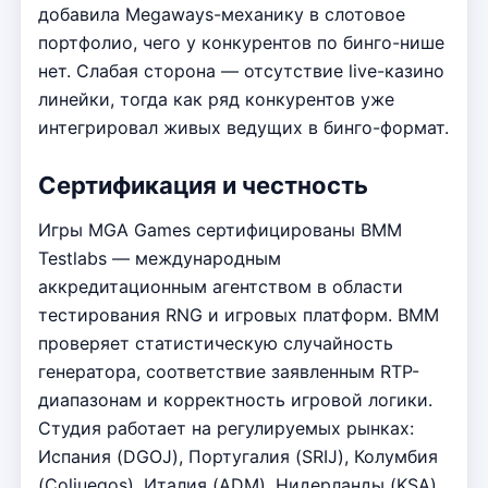
добавила Megaways-механику в слотовое
портфолио, чего у конкурентов по бинго-нише
нет. Слабая сторона — отсутствие live-казино
линейки, тогда как ряд конкурентов уже
интегрировал живых ведущих в бинго-формат.
Сертификация и честность
Игры MGA Games сертифицированы BMM
Testlabs — международным
аккредитационным агентством в области
тестирования RNG и игровых платформ. BMM
проверяет статистическую случайность
генератора, соответствие заявленным RTP-
диапазонам и корректность игровой логики.
Студия работает на регулируемых рынках:
Испания (DGOJ), Португалия (SRIJ), Колумбия
(Coljuegos), Италия (ADM), Нидерланды (KSA)