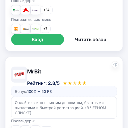
Провайдеры:
+24
Платежные системы:
+7
Вход
Читать обзор
ⓘ
MrBit
Рейтинг: 2.8/5
★
★
★
★
★
Бонус:
100% + 50 FS
Онлайн-казино с низким депозитом, быстрыми
выплатами и быстрой регистрацией. (В ЧЁРНОМ
СПИСКЕ)
Провайдеры: