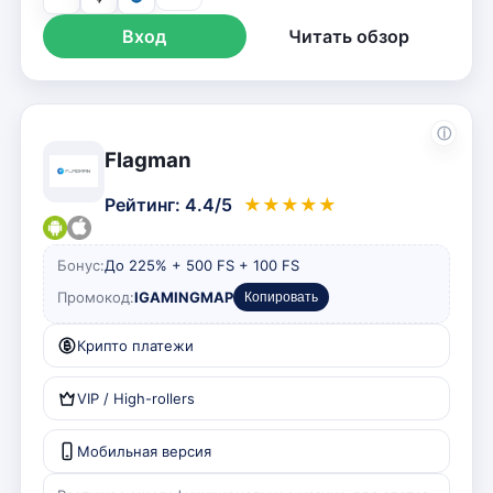
Вход
Читать обзор
ⓘ
Flagman
Рейтинг: 4.4/5
★
★
★
★
★
Бонус:
До 225% + 500 FS + 100 FS
Промокод:
IGAMINGMAP
Копировать
Крипто платежи
VIP / High-rollers
Мобильная версия