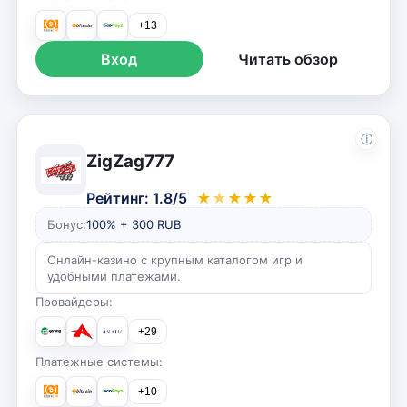
+13
Вход
Читать обзор
ⓘ
ZigZag777
Рейтинг: 1.8/5
★
★
★
★
★
Бонус:
100% + 300 RUB
Онлайн-казино с крупным каталогом игр и
удобными платежами.
Провайдеры:
+29
Платежные системы:
+10