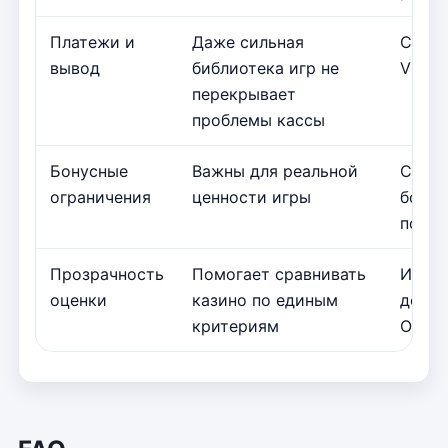
Платежи и
Даже сильная
Смотр
вывод
библиотека игр не
Visa,
перекрывает
проблемы кассы
Бонусные
Важны для реальной
Сравн
ограничения
ценности игры
бонус
по иг
Прозрачность
Помогает сравнивать
Испол
оценки
казино по единым
держи
критериям
Ответ