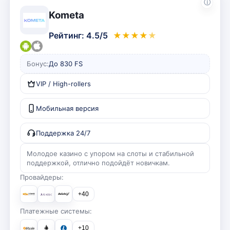
ⓘ
Kometa
Рейтинг: 4.5/5
★
★
★
★
★
Бонус:
До 830 FS
VIP / High-rollers
Мобильная версия
Поддержка 24/7
Молодое казино с упором на слоты и стабильной
поддержкой, отлично подойдёт новичкам.
Провайдеры:
+40
Платежные системы:
+10