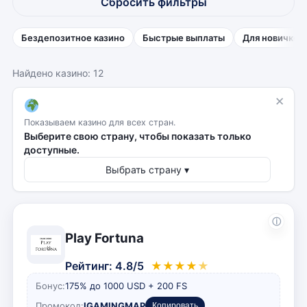
Сбросить фильтры
Бездепозитное казино
Быстрые выплаты
Для новичков
Найдено казино: 12
✕
Показываем казино для всех стран.
Выберите свою страну, чтобы показать только
доступные.
Выбрать страну ▾
ⓘ
Play Fortuna
Рейтинг: 4.8/5
★
★
★
★
★
Бонус:
175% до 1000 USD + 200 FS
Промокод:
IGAMINGMAP
Копировать