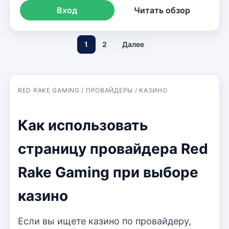
Вход
Читать обзор
Пагинация записей
1
2
Далее
RED RAKE GAMING / ПРОВАЙДЕРЫ / КАЗИНО
Как использовать
страницу провайдера Red
Rake Gaming при выборе
казино
Если вы ищете казино по провайдеру,