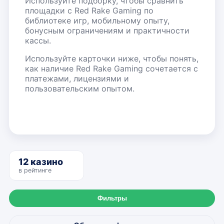
Используйте подборку, чтобы сравнить
площадки с Red Rake Gaming по
библиотеке игр, мобильному опыту,
бонусным ограничениям и практичности
кассы.
Используйте карточки ниже, чтобы понять,
как наличие Red Rake Gaming сочетается с
платежами, лицензиями и
пользовательским опытом.
12 казино
в рейтинге
Фильтры