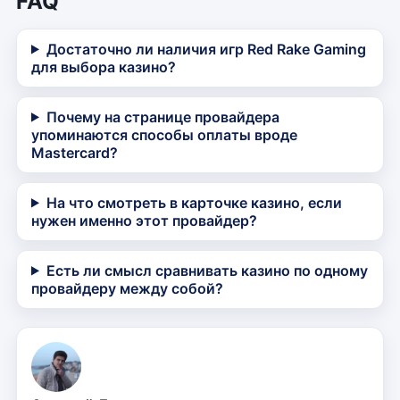
FAQ
Достаточно ли наличия игр Red Rake Gaming
для выбора казино?
Почему на странице провайдера
упоминаются способы оплаты вроде
Mastercard?
На что смотреть в карточке казино, если
нужен именно этот провайдер?
Есть ли смысл сравнивать казино по одному
провайдеру между собой?