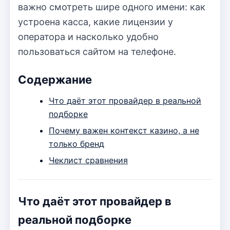
важно смотреть шире одного имени: как
устроена касса, какие лицензии у
оператора и насколько удобно
пользоваться сайтом на телефоне.
Содержание
Что даёт этот провайдер в реальной
подборке
Почему важен контекст казино, а не
только бренд
Чеклист сравнения
Что даёт этот провайдер в
реальной подборке