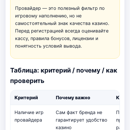
Провайдер — это полезный фильтр по
игровому наполнению, но не
самостоятельный знак качества казино.
Перед регистрацией всегда оценивайте
кассу, правила бонусов, лицензии и
понятность условий вывода.
Таблица: критерий / почему / как
проверить
Критерий
Почему важно
Как п
Наличие игр
Сам факт бренда не
Прове
провайдера
гарантирует удобство
прова
казино
работ